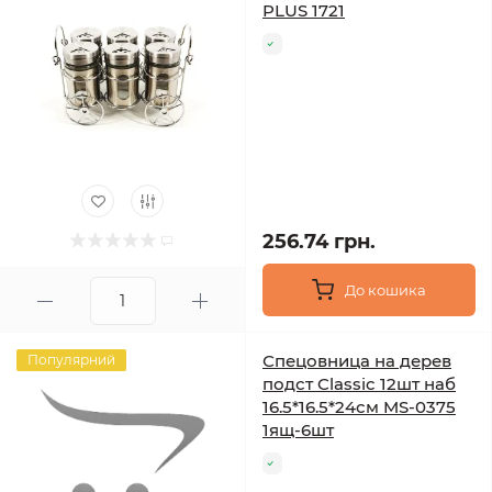
PLUS 1721
256.74 грн.
До кошика
Спецовница на дерев
Популярний
подст Classic 12шт наб
16.5*16.5*24см MS-0375
1ящ-6шт