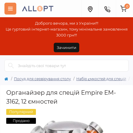
0
Доброго вечора, ми з України!!!
Це гуртовий інтернет-магазин, тому мінімальне замовлення
3000 грн!!!
Зачинити
Посуд для сервірування столу
Набір ємкостей для спецій
Органайзер для спецій Empire EM-
3162, 12 ємностей
Популярний
Продано