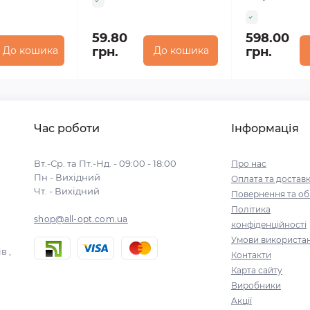
59.80
598.00
До кошика
грн.
До кошика
грн.
Час роботи
Інформація
Вт.-Ср. та Пт.-Нд. - 09:00 - 18:00
Про нас
Пн - Вихідний
Оплата та достав
Чт. - Вихідний
Повернення та об
Політика
shop@all-opt.com.ua
конфіденційності
Умови використа
в ,
Контакти
Карта сайту
Виробники
Акції