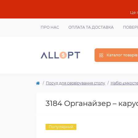
Це 
ПРО НАС
ОПЛАТА ТА ДОСТАВКА
ПОВЕР
Каталог товарів
Посуд для сервірування столу
Набір ємкосте
3184 Органайзер – кару
Популярний