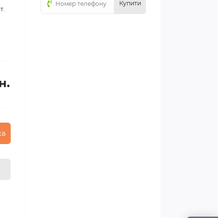
Купити
т.
н.
ка