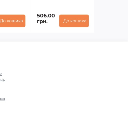
506.00
До кошика
грн.
До кошика
ка
мін
ння