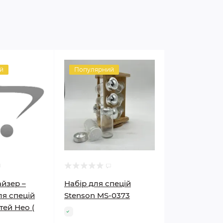
й
Популярний
айзер –
Набір для спецій
ля спецій
Stenson MS-0373
тей Нео (