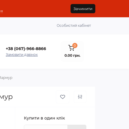
Зачинити
!!
Особистий кабінет
0
+38 (067)-966-8866
Замовити дзвінок
0.00 грн.
 Мармур
рмур
Купити в один клік