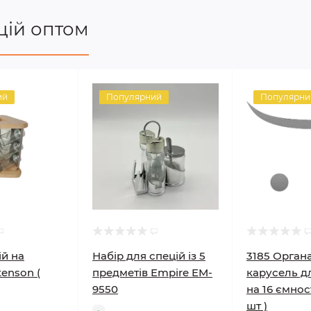
цій оптом
ий
Популярний
Популярни
ій на
Набір для спецій із 5
3185 Орган
tenson (
предметів Empire EM-
карусель д
9550
на 16 ємнос
шт )