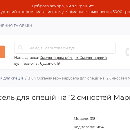
Доброго вечора, ми з України!!!
гуртовий інтернет-магазин, тому мінімальне замовлення 3000 грн!
НЕННЯ ТА ОБМІН
Наша адреса:
Хмельницька обл. , м. Хмельницький ,
вул. Геологів , будинок 19
й для спецій
3184 Органайзер – карусель для спецій на 12 ємностей
сель для спецій на 12 ємностей Ма
Модель:
3184
Код товару:
3184