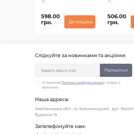
598.00
506.00
грн.
До кошика
грн.
Слідкуйте за новинками та акціями:
Підпишіться
Я прочитав
Політика конфіденційності
і згоден з
вимогами
Наша адреса:
Хмельницька обл. , м. Хмельницький , вул. Геологі
будинок 19
Зателефонуйте нам: