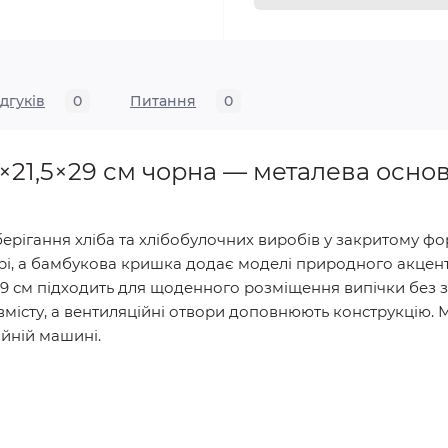
ідгуків
0
Питання
0
×21,5×29 см чорна — металева осно
рігання хліба та хлібобулочних виробів у закритому фо
рі, а бамбукова кришка додає моделі природного акцент
5×29 см підходить для щоденного розміщення випічки без 
місту, а вентиляційні отвори доповнюють конструкцію.
ийній машині.