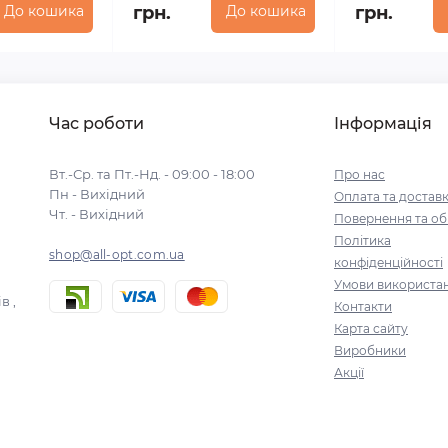
До кошика
грн.
До кошика
грн.
Час роботи
Інформація
Вт.-Ср. та Пт.-Нд. - 09:00 - 18:00
Про нас
Пн - Вихідний
Оплата та достав
Чт. - Вихідний
Повернення та об
Політика
shop@all-opt.com.ua
конфіденційності
Умови використа
в ,
Контакти
Карта сайту
Виробники
Акції