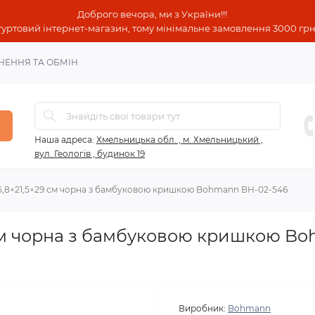
Доброго вечора, ми з України!!!
гуртовий інтернет-магазин, тому мінімальне замовлення 3000 грн!
НЕННЯ ТА ОБМІН
Наша адреса:
Хмельницька обл. , м. Хмельницький ,
вул. Геологів , будинок 19
5,8×21,5×29 см чорна з бамбуковою кришкою Bohmann ВН-02-546
 см чорна з бамбуковою кришкою B
Виробник:
Bohmann