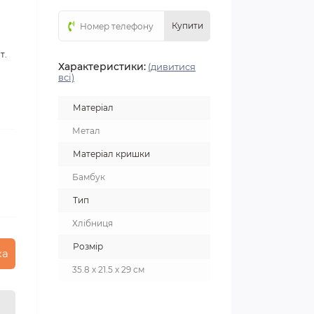
Купити
т.
Характеристики:
(дивитися
всі)
Матеріал
Метал
Матеріал кришки
Бамбук
Тип
Хлібниця
Розмір
ка
35.8 х 21.5 х 29 см