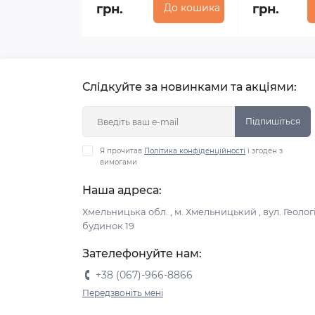
грн.
До кошика
грн.
Слідкуйте за новинками та акціями:
Підпишіться
Я прочитав
Політика конфіденційності
і згоден з
вимогами
Наша адреса:
Хмельницька обл. , м. Хмельницький , вул. Геологі
будинок 19
Зателефонуйте нам:
+38 (067)-966-8866
Передзвоніть мені