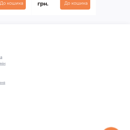
До кошика
грн.
До кошика
ка
мін
ння