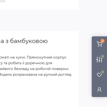
ва з бамбуковою
0
0
рматі на кухні. Прямокутний корпус
у та робить її доречною для
зайвого безладу на робочій поверхні.
0
 Модель розрахована на ручний догляд