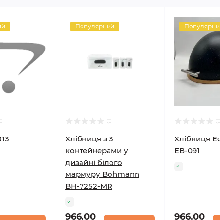
ий
Популярний
Популярни
813
Хлібниця з 3
Хлібниця E
контейнерами у
ЕВ-091
дизайні білого
мармуру Bohmann
BH-7252-MR
966.00
966.00