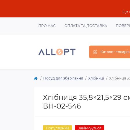
Це 
ПРО НАС
ОПЛАТА ТА ДОСТАВКА
ПОВЕР
Каталог товарів
Посуд для зберігання
Хлібниці
Хлібниця 3
Хлібниця 35,8×21,5×29
ВН-02-546
Популярний
Закінчується