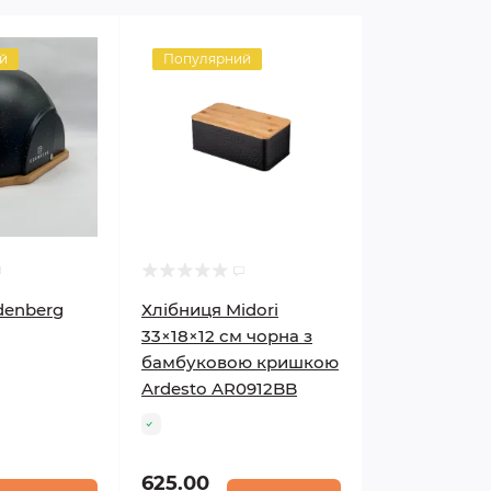
й
Популярний
denberg
Хлібниця Midori
33×18×12 см чорна з
бамбуковою кришкою
Ardesto AR0912BB
625.00