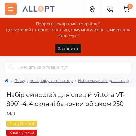
0
Доброго вечора, ми з України!!!
Це гуртовий інтернет-магазин, тому мінімальне замовлення
3000 грн!!!
Зачинити
Посуд для сервірування столу
Набір ємкостей для спецій
Набір ємностей для спецій Vittora VT-
8901-4, 4 скляні баночки об’ємом 250
мл
Популярний
Закінчується