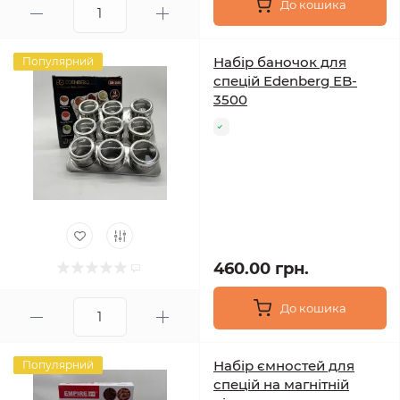
До кошика
Набір баночок для
Популярний
спецій Edenberg EB-
3500
460.00 грн.
До кошика
Набір ємностей для
Популярний
спецій на магнітній