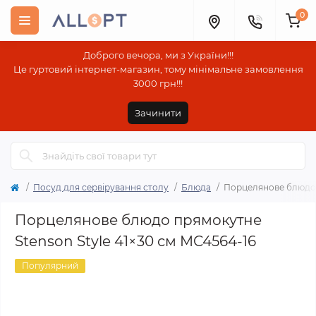
0
Доброго вечора, ми з України!!!
Це гуртовий інтернет-магазин, тому мінімальне замовлення
3000 грн!!!
Зачинити
Посуд для сервірування столу
Блюда
Порцелянове блюдо п
Порцелянове блюдо прямокутне
Stenson Style 41×30 см MC4564-16
Популярний