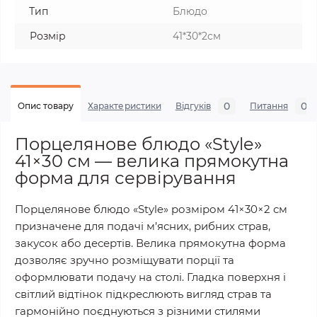
Тип
Блюдо
Розмір
41*30*2см
0
0
Опис товару
Характеристики
Відгуків
Питання
Порцелянове блюдо «Style»
41×30 см — велика прямокутна
форма для сервірування
Порцелянове блюдо «Style» розміром 41×30×2 см
призначене для подачі м’ясних, рибних страв,
закусок або десертів. Велика прямокутна форма
дозволяє зручно розміщувати порції та
оформлювати подачу на столі. Гладка поверхня і
світлий відтінок підкреслюють вигляд страв та
гармонійно поєднуються з різними стилями