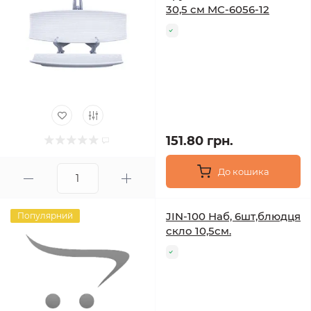
30,5 см MC-6056-12
151.80 грн.
До кошика
JIN-100 Наб, 6шт,блюдця
Популярний
скло 10,5см.