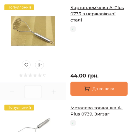
Картоплем’ялка A-Plus
Популярний
0733 з нержавіючої
сталі
44.00 грн.
До кошика
Металева товкашка A-
Популярний
Plus 0739, Зигзаг