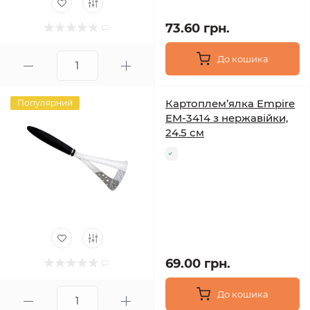
73.60 грн.
До кошика
Картоплем’ялка Empire
Популярний
EM-3414 з нержавійки,
24.5 см
69.00 грн.
До кошика