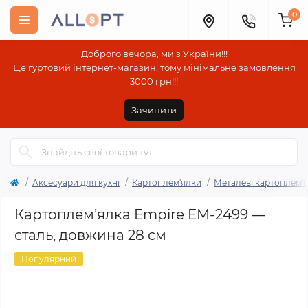
0
Доброго вечора, ми з України!!!
Це гуртовий інтернет-магазин, тому мінімальне замовлення
3000 грн!!!
Зачинити
Аксесуари для кухні
Картоплем'ялки
Металеві картоплем'
Картоплем’ялка Empire EM-2499 —
сталь, довжина 28 см
Популярний