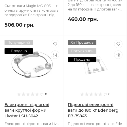
Ваги підлогові Monte MT-6012-
2 до 180 кг — електронні, скля
Смарт-ваги Magio MG-803 — т
на платформа Підлогові ваги ..
очність, зручність та контроль
за здоров’ям Електронні під..
460.00 грн.
506.00 грн.
Популярний
Хіт Продажів
Продано
Популярний
Продано
0
0
Електронні підлогові
Підлогові електронні
ваги круглої форми
ваги до 180 кг Edenberg
Livstar LSU-5042
EB-75843
Електронні підлогові ваги Livs
Підлогові електронні ваги Ede