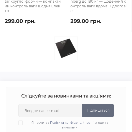
tar круглої форми — компактн
nberg до 180 кг — щоденний к
ий контроль ваги щодня Елек
онтроль ваги вдома Підлогові
тр..
е..
299.00 грн.
299.00 грн.
Слідкуйте за новинками та акціями:
Підпишіться
Я прочитав
Політика конфіденційності
і згоден з
вимогами