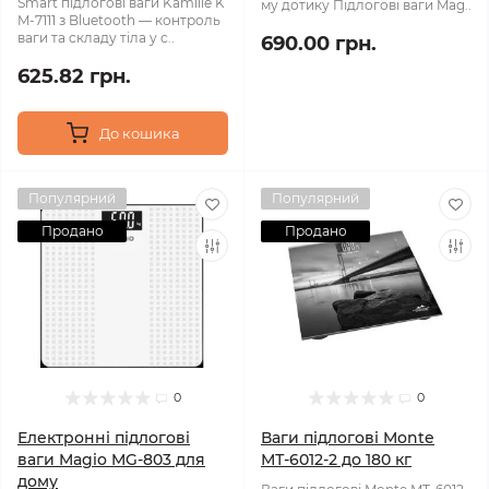
Smart підлогові ваги Kamille K
му дотику Підлогові ваги Mag..
M-7111 з Bluetooth — контроль
ваги та складу тіла у с..
690.00 грн.
625.82 грн.
До кошика
Популярний
Популярний
Продано
Продано
0
0
Електронні підлогові
Ваги підлогові Monte
ваги Magio MG‑803 для
МТ-6012-2 до 180 кг
дому