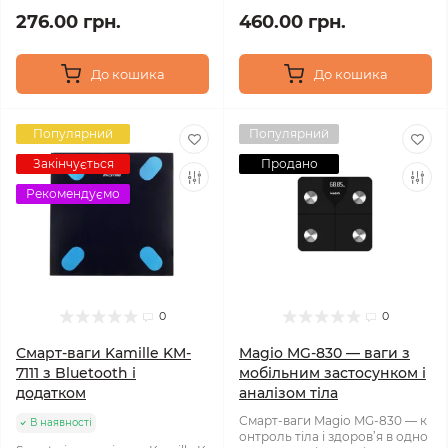
276.00 грн.
460.00 грн.
До кошика
До кошика
Популярний
Популярний
Закінчується
Продано
Рекомендуємо
0
0
Смарт-ваги Kamille KM-
Magio MG‑830 — ваги з
7111 з Bluetooth і
мобільним застосунком і
додатком
аналізом тіла
Смарт-ваги Magio MG‑830 — к
В наявності
онтроль тіла і здоров’я в одно