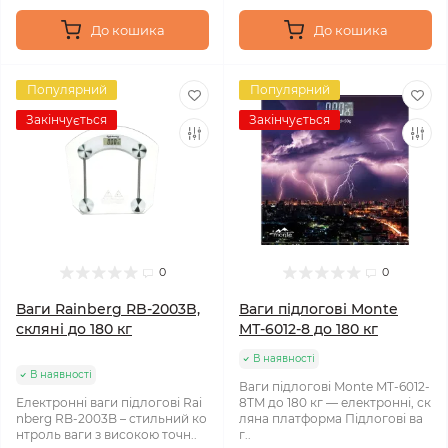
До кошика
До кошика
Популярний
Популярний
Закінчується
Закінчується
0
0
Ваги Rainberg RB‑2003B,
Ваги підлогові Monte
скляні до 180 кг
МТ-6012-8 до 180 кг
В наявності
В наявності
Ваги підлогові Monte MT-6012-
Електронні ваги підлогові Rai
8TM до 180 кг — електронні, ск
nberg RB‑2003B – стильний ко
ляна платформа Підлогові ва
нтроль ваги з високою точн..
г..