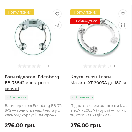
Популярний
Популярний
Закінчується
0
0
Ваги підлогові Edenberg
Круглі скляні ваги
EB‑75842 електронні
Matarix AT‑2003A до 180 кг
скляні
В наявності
В наявності
Ваги підлогові Edenberg EB‑75
Підлогові електронні ваги Mat
842 — точність і надійність у с
arix AT‑2003A (круглі) — точніс
кляному корпусі Електронн..
ть, стиль та надійність..
276.00 грн.
276.00 грн.