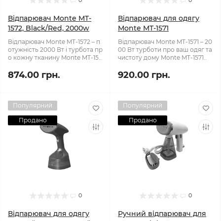
0
0
Відпарювач Monte MT-
Відпарювач для одягу
1572, Black/Red, 2000w
Monte MT-1571
Відпарювач Monte MT-1572 – п
Відпарювач Monte MT-1571 – 20
отужність 2000 Вт і турбота пр
00 Вт турботи про ваш одяг та
о кожну тканину Monte MT-15..
чистоту дому Monte MT-1571..
874.00 грн.
920.00 грн.
Популярний
Популярний
Продано
Продано
0
0
Відпарювач для одягу
Ручний відпарювач для