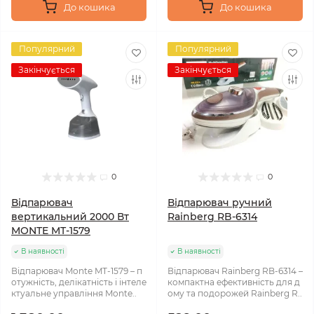
До кошика
До кошика
Популярний
Популярний
Закінчується
Закінчується
0
0
Відпарювач
Відпарювач ручний
вертикальний 2000 Вт
Rainberg RB-6314
MONTE MT-1579
В наявності
В наявності
Відпарювач Monte MT-1579 – п
Відпарювач Rainberg RB-6314 –
отужність, делікатність і інтеле
компактна ефективність для д
ктуальне управління Monte..
ому та подорожей Rainberg R..