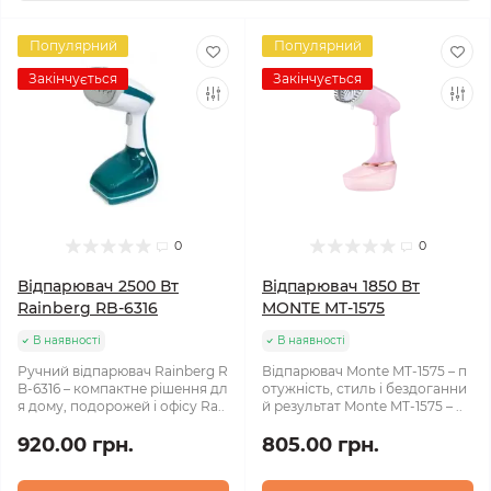
Популярний
Популярний
Закінчується
Закінчується
0
0
Відпарювач 2500 Вт
Відпарювач 1850 Вт
Rainberg RB-6316
MONTE MT-1575
В наявності
В наявності
Ручний відпарювач Rainberg R
Відпарювач Monte MT-1575 – п
B-6316 – компактне рішення дл
отужність, стиль і бездоганни
я дому, подорожей і офісу Ra..
й результат Monte MT-1575 – ..
920.00 грн.
805.00 грн.