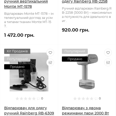
ручний вертикальний
одягу Rainberg RB-2258
Monte MT-1578
Ручний відпарювач Rainberg R
B-2258 (3000 Вт) – максимальн
Відпарювач Monte MT-1578 – ін
а потужність для ідеального в
телектуальний догляд за усім
иг..
а типами тканин Monte MT-15
7..
920.00 грн.
1 472.00 грн.
Хіт Продажів
Популярний
Популярний
Продано
Продано
0
0
Відпарювач для одягу
Відпарювач з двома
ручний Rainberg RB-6309
режимами пари 2000 Вт