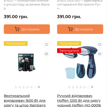
B-6312 — компактний помічни
B-6313 (1500 Вт) — ефективне р
к для догляду за речами Відпа
озгладження без праски Руч
р..
н..
391.00 грн.
391.00 грн.
До кошика
До кошика
Популярний
Популярний
Закінчується
0
0
Вертикальний
Ручний відпарювач
відпарювач 1600 Вт для
Hoffen 1200 Вт для одягу
одягу та штор Rainberg
чорний Hoffen HO-00016