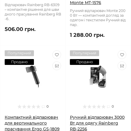
Monte MT-1576
Відпарювач Rainberg RB-6309
– компактне рішення для шви
Ручний відпарювач Monte 200
дкого прасування Rainberg RB
0 Вт — компактний догляд за
-6..
одягом і текстилем Ручний від
пар..
506.00 грн.
1 288.00 грн.
Популярний
Популярний
Продано
Продано
0
0
Компактний відпарювач
Ручний відпарювач 3000
для вертикального
Вт для одягу Rainberg
прасування Ergo GS-1809
RB-2256