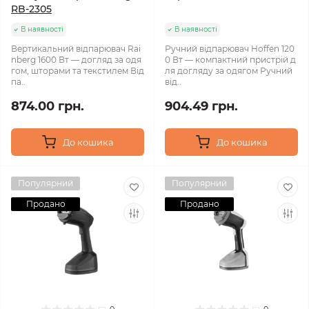
RB-2305
В наявності
В наявності
Вертикальний відпарювач Rai
Ручний відпарювач Hoffen 120
nberg 1600 Вт — догляд за одя
0 Вт — компактний пристрій д
гом, шторами та текстилем Від
ля догляду за одягом Ручний
па..
від..
874.00 грн.
904.49 грн.
До кошика
До кошика
Популярний
Популярний
Продано
Продано