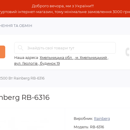
Доброго вечора, ми з України!!!
гуртовий інтернет-магазин, тому мінімальне замовлення 3000 грн!
НЕННЯ ТА ОБМІН
Наша адреса:
Хмельницька обл. , м. Хмельницький ,
вул. Геологів , будинок 19
500 Вт Rainberg RB-6316
nberg RB-6316
Виробник:
Rainberg
Модель:
RB-6316