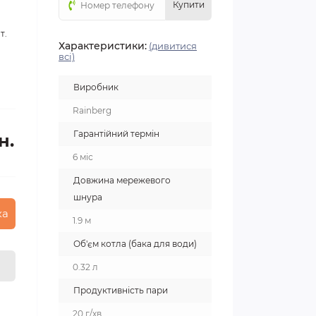
Купити
т.
Характеристики:
(дивитися
всі)
Виробник
Rainberg
Гарантійний термін
н.
6 міс
Довжина мережевого
шнура
ка
1.9 м
Об'єм котла (бака для води)
0.32 л
Продуктивність пари
20 г/хв