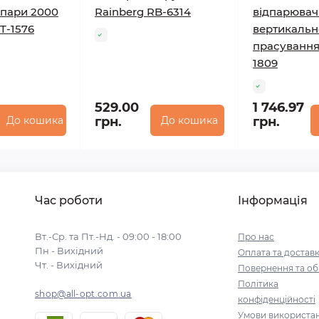
пари 2000
Rainberg RB-6314
відпарювач
T-1576
вертикальн
прасування
1809
529.00
1 746.97
До кошика
грн.
До кошика
грн.
Час роботи
Інформація
Вт.-Ср. та Пт.-Нд. - 09:00 - 18:00
Про нас
Пн - Вихідний
Оплата та достав
Чт. - Вихідний
Повернення та об
Політика
shop@all-opt.com.ua
конфіденційності
Умови використа