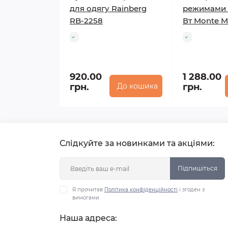
для одягу Rainberg
режимами 
RB-2258
Вт Monte M
920.00
1 288.00
грн.
До кошика
грн.
Слідкуйте за новинками та акціями:
Підпишіться
Я прочитав
Політика конфіденційності
і згоден з
вимогами
Наша адреса: