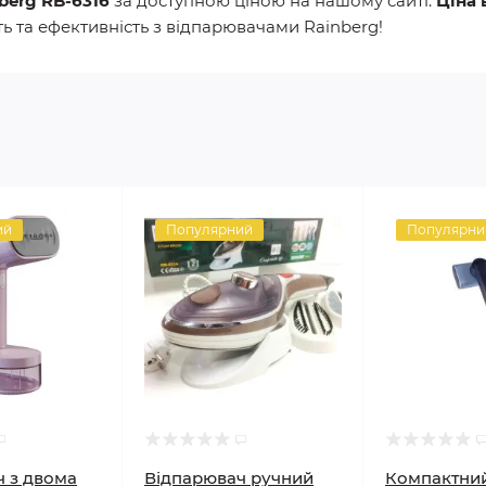
berg RB-6316
за доступною ціною на нашому сайті.
Ціна 
ть та ефективність з відпарювачами Rainberg!
ий
Популярний
Популярни
 з двома
Відпарювач ручний
Компактни