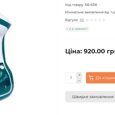
Код товару:
RB-6316
Мінімальне замовлення від:
1
ш
Відгуки:
(0)
Є в наявності
Ціна: 920.00 гр
До коши
Швидке замовлення