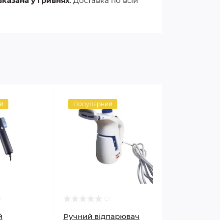
вказана у гривнях
. Доставка по всій
й
Популярний
й
Ручний відпарювач