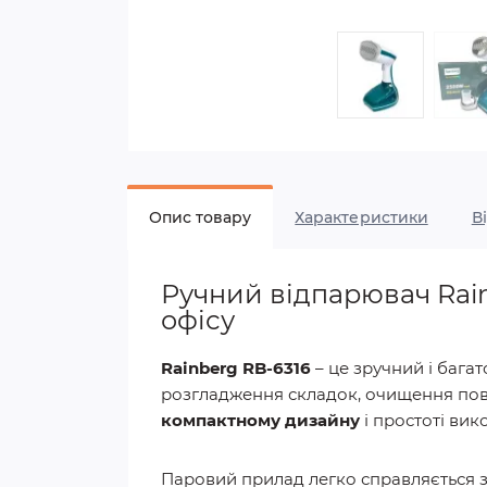
Опис товару
Характеристики
В
Ручний відпарювач Rain
офісу
Rainberg RB-6316
– це зручний і баг
розгладження складок, очищення пове
компактному дизайну
і простоті вик
Паровий прилад легко справляється з