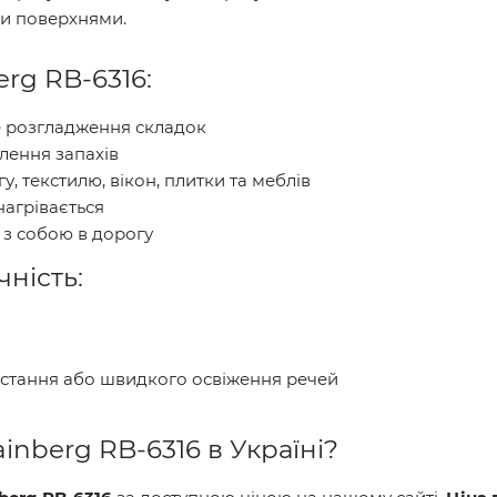
ми поверхнями.
rg RB-6316:
е розгладження складок
алення запахів
, текстилю, вікон, плитки та меблів
нагрівається
 з собою в дорогу
чність:
стання або швидкого освіження речей
inberg RB-6316 в Україні?