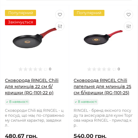
Популярний
Популярний
Закінчується
0
0
Сковорода RINGEL Chili
Сковорода RINGEL Chili
для млинців 22 см б/
пательня для млинців 25
кришки (RG-1101-22 p)
см б/кришки (RG-1101-25)
В наявності
В наявності
Сковороди Chili від RINGEL - ц
RINGEL - бренд якісного посу
е посуд, що має по-справжньо
ду та аксесуарів для кухні Торг
му сильній характер, завдяки
ова марка RINGEL - приклад к
л..
р..
480.67 грн.
540.00 грн.