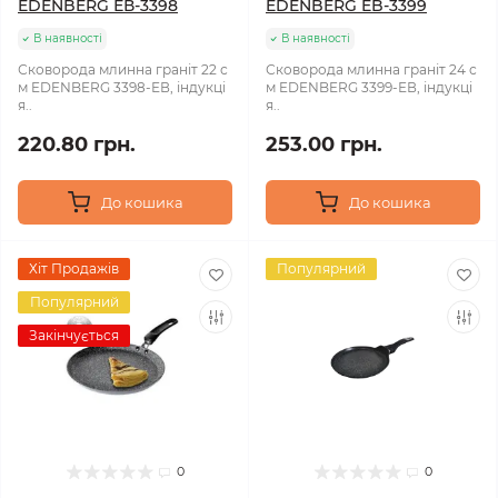
EDENBERG ЕВ-3398
EDENBERG EB-3399
В наявності
В наявності
Сковорода млинна граніт 22 с
Сковорода млинна граніт 24 с
м EDENBERG 3398-ЕВ, індукці
м EDENBERG 3399-ЕВ, індукці
я..
я..
220.80 грн.
253.00 грн.
До кошика
До кошика
Хіт Продажів
Популярний
Популярний
Закінчується
0
0