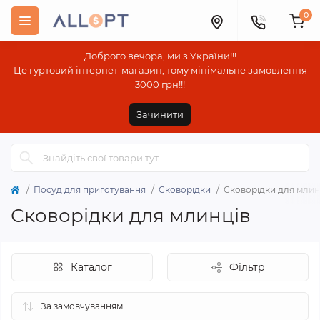
0
Доброго вечора, ми з України!!!
Це гуртовий інтернет-магазин, тому мінімальне замовлення
3000 грн!!!
Зачинити
Посуд для приготування
Сковорідки
Сковорідки для млин
Сковорідки для млинців
Каталог
Фільтр