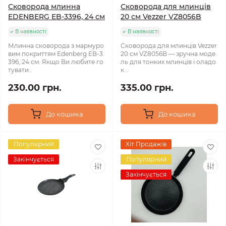
Сковорода млинна
Сковорода для млинців
EDENBERG EB-3396, 24 см
20 см Vezzer VZ8056B
В наявності
В наявності
Млинна сковорода з мармуро
Сковорода для млинців Vezzer
вим покриттям Edenberg EB-3
20 см VZ8056B — зручна моде
396, 24 см. Якщо Ви любите го
ль для тонких млинців і оладо
тувати..
к ..
230.00 грн.
335.00 грн.
До кошика
До кошика
Популярний
Хіт Продажів
Закінчується
Популярний
Закінчується