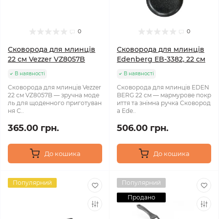
0
0
Сковорода для млинців
Сковорода для млинців
22 см Vezzer VZ8057B
Edenberg EB-3382, 22 см
В наявності
В наявності
Сковорода для млинців Vezzer
Сковорода для млинців EDEN
22 см VZ8057B — зручна моде
BERG 22 см — мармурове покр
ль для щоденного приготуван
иття та знімна ручка Сковород
ня С..
а Ede..
365.00 грн.
506.00 грн.
До кошика
До кошика
Популярний
Популярний
Продано