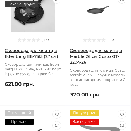
Рекомендуємо
0
0
Сковорода для млинців
Сковорода для млинців
Edenberg ЕВ-7513 (27 см)
Marble 26 см Gusto GT-
2204-26
Сковорідка для млинців Eden
berg ЕВ-7513 має низький борт
Сковорода для млинців Gusto
і зручну ручку. Завдяки бе..
Marble 26 см — зручна модель
з антипригарним покриттям С
621.00 грн.
ков..
370.00 грн.
Популярний
Популярний
Продано
Закінчується