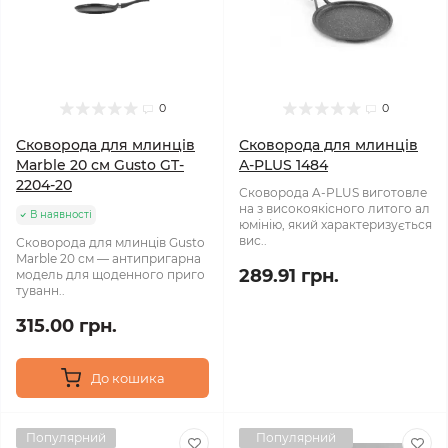
0
0
Сковорода для млинців
Сковорода для млинців
Marble 20 см Gusto GT-
A-PLUS 1484
2204-20
Сковорода A-PLUS виготовле
на з високоякісного литого ал
В наявності
юмінію, який характеризується
вис..
Сковорода для млинців Gusto
Marble 20 см — антипригарна
289.91 грн.
модель для щоденного приго
туванн..
315.00 грн.
До кошика
Популярний
Популярний