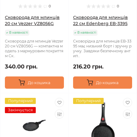
0
0
Сковорода для млинців
Сковорода для млинців
20 см Vezzer VZ8056G
22 см Edenberg EB-3395
В наявності
В наявності
Сковорода для млинців Vezzer
Сковорідка для млинців EB-33
20 см VZ8056G — компактна м
95 має низький борт і зручну р
одель з мармуровим покриття
учку. Завдяки безпечному ант
м Ск..
ип..
340.00 грн.
216.20 грн.
До кошика
До кошика
Популярний
Популярний
Закінчується