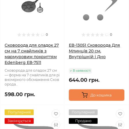
0
0
Сковорода для оладок 27
EB-13051 Сковорода Для
см на 7 смайликів з
Млинців 20 см.
мармуровим покриттям
Внутрішній і Дно
Edenberg ЕВ-7511
Сковорода для оладок 27 см
В наявності
— форма на 7 смайликів для рі
644.00 грн.
вномірного обсмаження Сков
орода..
598.00 грн.
До кошика
Популярний
Популярний
Закінчується
Продано