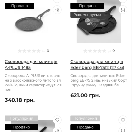
Продано
Продано
Рекомендуємо
0
0
Сковорода для млинців
Сковорода для млинців
A-PLUS 1485
Edenberg ЕВ-7512 (27 см)
Сковорода A-PLUS виготовле
Сковорідка для млинців Eden
на з високоякісного литого ал
berg ЕВ-7512 має низький борт
юмінію, який характеризується
і зручну ручку. Завдяки бе..
вис..
621.00 грн.
340.18 грн.
Популярний
Популярний
Продано
Продано