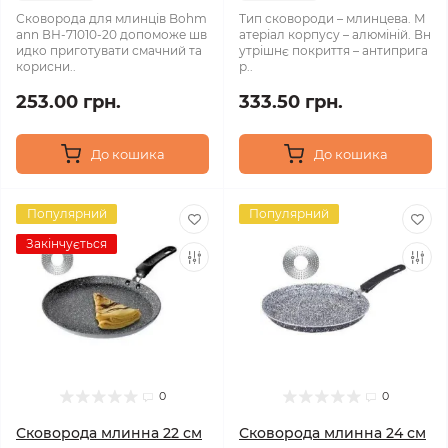
Сковорода для млинців Bohm
Тип сковороди – млинцева. М
ann ВН-71010-20 допоможе шв
атеріал корпусу – алюміній. Вн
идко приготувати смачний та
утрішнє покриття – антиприга
корисни..
р..
253.00 грн.
333.50 грн.
До кошика
До кошика
Популярний
Популярний
Закінчується
0
0
Сковорода млинна 22 см
Сковорода млинна 24 см