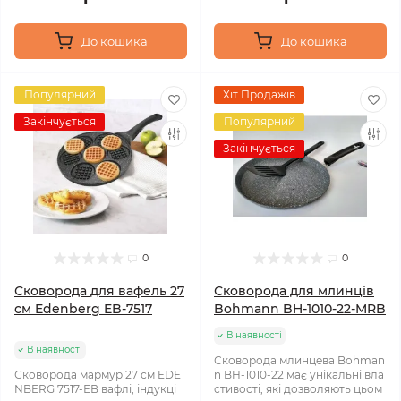
До кошика
До кошика
Популярний
Хіт Продажів
Закінчується
Популярний
Закінчується
0
0
Сковорода для вафель 27
Сковорода для млинців
см Edenberg EB-7517
Bohmann BH-1010-22-MRB
В наявності
В наявності
Сковорода млинцева Bohman
Сковорода мармур 27 см EDE
n BH-1010-22 має унікальні вла
NBERG 7517-ЕВ вафлі, індукці
стивості, які дозволяють цьом