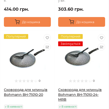
я..
у ви..
414.00 грн.
303.60 грн.
До кошика
До кошика
Популярний
Популярний
Закінчується
0
0
Сковорода для млинців
Сковорода для млинців
Bohmann ВН-71010-20
Bohmann ВН-71010-24-
MRB
В наявності
В наявності