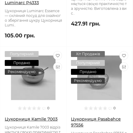
Luminarc P4333
няється своєю практичністю т
а зручністю. Виготовлена з ви
Цукорниця Luminarc Essence
с..
— скляний посуд для охайног
о зберігання цукру Цукорниця
427.91 грн.
Lumi..
105.00 грн.
Популярний
Хіт Продажів
Продано
Популярний
Рекомендуємо
Продано
Рекомендуємо
0
0
Цукорниця Kamile 7003
Цукорниця Pasabahce
97556
Цукорниця Kamile 7003 ​​відріз
няється своєю практичністю т