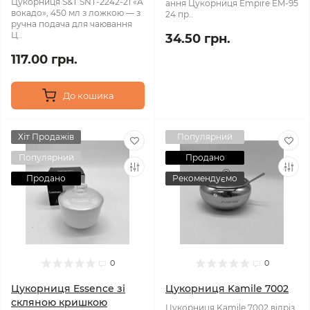
Цукорниця S&T SNT-2242-21 «А
ання Цукорниця Empire EM-95
вокадо», 450 мл з ложкою — з
24 пр..
ручна подача для чаювання
Ц..
34.50 грн.
117.00 грн.
До кошика
Хіт Продажів
Популярний
Популярний
Продано
Продано
Рекомендуємо
0
0
Цукорниця Essence зі
Цукорниця Kamile 7002
скляною кришкою
Цукорниця Kamile 7002 ​​відріз