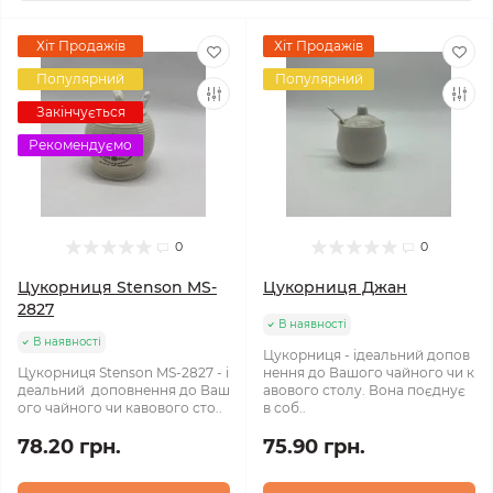
Хіт Продажів
Хіт Продажів
Популярний
Популярний
Закінчується
Рекомендуємо
0
0
Цукорниця Stenson MS-
Цукорниця Джан
2827
В наявності
В наявності
Цукорниця - ідеальний допов
Цукорниця Stenson MS-2827 - і
нення до Вашого чайного чи к
деальний доповнення до Ваш
авового столу. Вона поєднує
ого чайного чи кавового сто..
в соб..
78.20 грн.
75.90 грн.