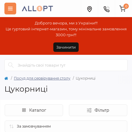
0
Доброго вечора, ми з України!!!
Це гуртовий інтернет-магазин, тому мінімальне замовлення
3000 грн!!!
Зачинити
Посуд для сервірування столу
Цукорниці
Цукорниці
Каталог
Фільтр