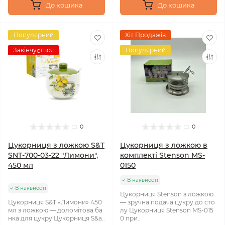
До кошика
До кошика
Популярний
Хіт Продажів
Закінчується
Популярний
0
0
Цукорниця з ложкою S&T
Цукорниця з ложкою в
SNT-700-03-22 "Лимони",
комплекті Stenson MS-
450 мл
0150
В наявності
В наявності
Цукорниця Stenson з ложкою
Цукорниця S&T «Лимони» 450
— зручна подача цукру до сто
мл з ложкою — доломітова ба
лу Цукорниця Stenson MS-015
нка для цукру Цукорниця S&a..
0 при..