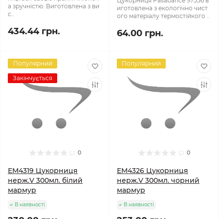
Цукорниця Pasabahce 97556 в
а зручністю. Виготовлена з ви
иготовлена з екологічно чист
с..
ого матеріалу термостійкого ..
434.44 грн.
64.00 грн.
Популярний
Популярний
Закінчується
0
0
ЕМ4319 Цукорниця
ЕМ4326 Цукорниця
нерж.V 300мл. білий
нерж.V 300мл. чорний
мармур
мармур
В наявності
В наявності