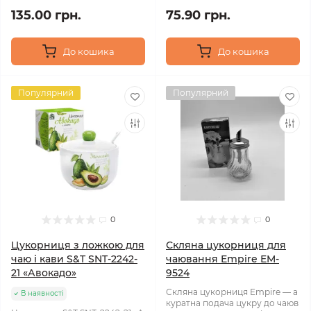
135.00 грн.
75.90 грн.
До кошика
До кошика
Популярний
Популярний
0
0
Цукорниця з ложкою для
Скляна цукорниця для
чаю і кави S&T SNT-2242-
чаювання Empire EM-
21 «Авокадо»
9524
Скляна цукорниця Empire — а
В наявності
куратна подача цукру до чаюв