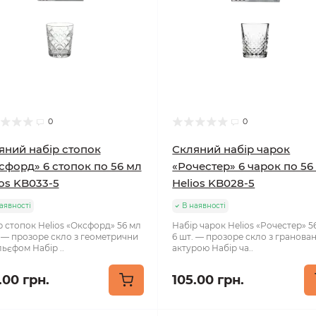
0
0
яний набір стопок
Скляний набір чарок
сфорд» 6 стопок по 56 мл
«Рочестер» 6 чарок по 56
ios KB033-5
Helios KB028-5
аявності
В наявності
р стопок Helios «Оксфорд» 56 мл
Набір чарок Helios «Рочестер» 5
. — прозоре скло з геометрични
6 шт. — прозоре скло з гранова
ьєфом Набір ..
актурою Набір ча..
.00 грн.
105.00 грн.