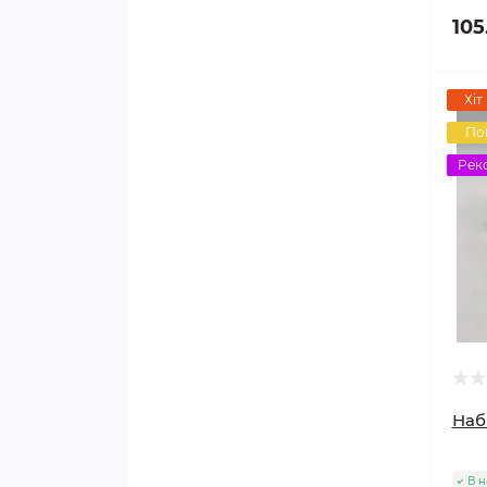
105
Хіт
По
Рек
Наб
В н