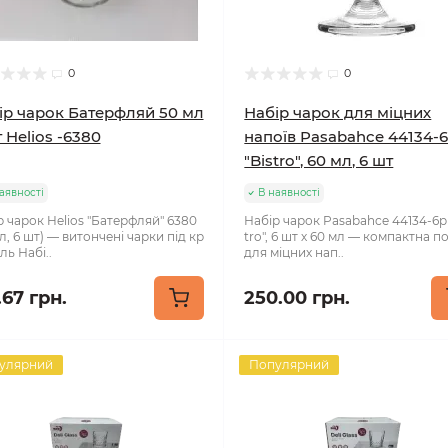
0
0
ір чарок Батерфляй 50 мл
Набір чарок для міцних
 Helios -6380
напоїв Pasabahce 44134-
"Bistro", 60 мл, 6 шт
аявності
В наявності
р чарок Helios "Батерфляй" 6380
Набір чарок Pasabahce 44134-6pb
л, 6 шт) — витончені чарки під кр
tro", 6 шт х 60 мл — компактна п
ь Набі..
для міцних нап..
.67 грн.
250.00 грн.
улярний
Популярний