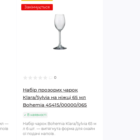
Закінчується
0
Набір прозорих чарок
Klara/Sylvia на ніжці 65 мл
Bohemia 4S415/00000/065
В наявності
 мл —
Набір чарок Bohemia Klara/Sylvia 65 м
поїв
л 6 шт. — витягнута форма для охайн
ої подачі напоїв..