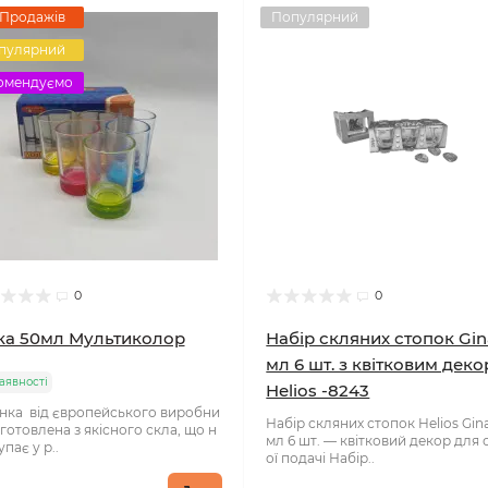
 Продажів
Популярний
пулярний
омендуємо
0
0
ка 50мл Мультиколор
Набір скляних стопок Gin
мл 6 шт. з квітковим дек
аявності
Helios -8243
нка від європейського виробни
Набір скляних стопок Helios Gin
готовлена з якісного скла, що н
мл 6 шт. — квітковий декор для 
упає у р..
ої подачі Набір..