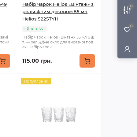
549
Набір чарок Helios «Вінтаж» з
0
рельєфним декором 55 мл
Helios 5225TYH
0
В наявності
езамі
Набір чарок Helios «Вінтаж» 55 мл 6 ш
дпочи
т. — рельєфне скло для виразної под
ачі Набір чарок..
115.00 грн.
Популярний