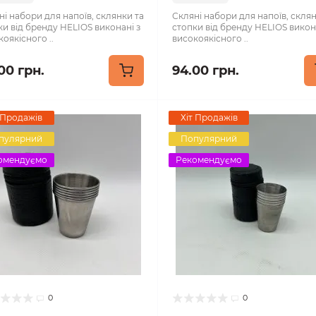
ні набори для напоїв, склянки та
Скляні набори для напоїв, склян
ки від бренду HELIOS виконані з
стопки від бренду HELIOS викон
оякісного ..
високоякісного ..
00 грн.
94.00 грн.
 Продажів
Хіт Продажів
пулярний
Популярний
омендуємо
Рекомендуємо
0
0