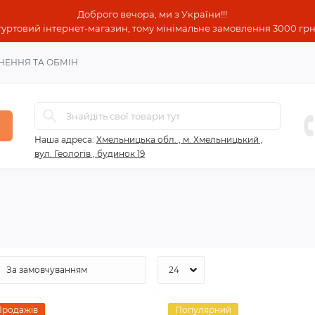
Доброго вечора, ми з України!!!
гуртовий інтернет-магазин, тому мінімальне замовлення 3000 грн!
НЕННЯ ТА ОБМІН
Наша адреса:
Хмельницька обл. , м. Хмельницький ,
вул. Геологів , будинок 19
Продажів
Популярний