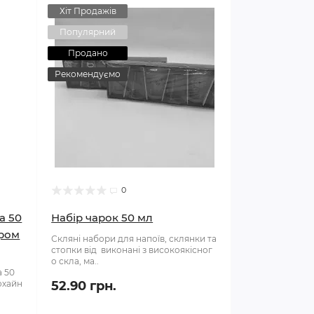
Хіт Продажів
Популярний
Продано
Рекомендуємо
0
a 50
Набір чарок 50 мл
ором
Скляні набори для напоїв, склянки та
стопки від виконані з високоякісног
о скла, ма..
a 50
охайн
52.90 грн.