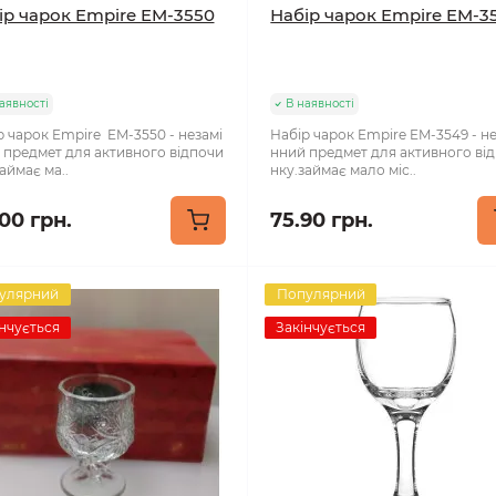
ір чарок Empire EM-3550
Набір чарок Empire EM-3
аявності
В наявності
р чарок Empire EM-3550 - незамі
Набір чарок Empire EM-3549 - н
 предмет для активного відпочи
нний предмет для активного ві
аймає ма..
нку.займає мало міс..
.00 грн.
75.90 грн.
улярний
Популярний
нчується
Закінчується