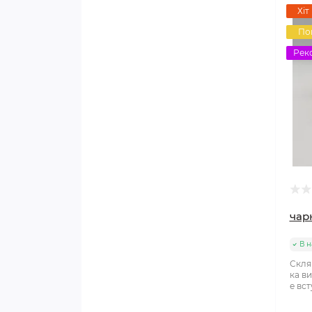
Хіт
По
Рек
чар
В н
Скля
ка ви
е вст