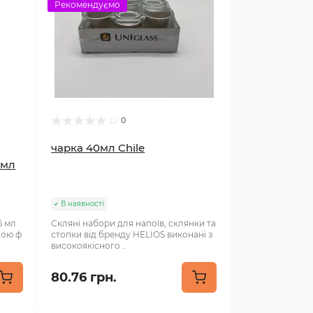
Рекомендуємо
0
чарка 40мл Chile
 мл
В наявності
6 мл
Скляні набори для напоїв, склянки та
ною ф
стопки від бренду HELIOS виконані з
високоякісного ..
80.76 грн.