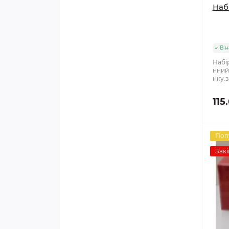
Наб
В н
Набі
нний
нку.з
115
Поп
Закі