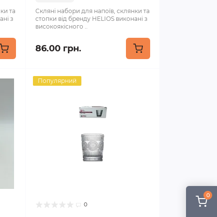
ки та
Скляні набори для напоїв, склянки та
ані з
стопки від бренду HELIOS виконані з
високоякісного ..
86.00 грн.
Популярний
0
0