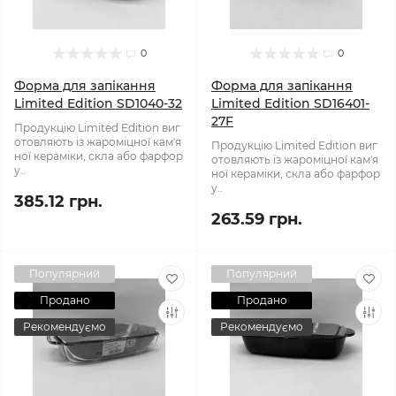
0
0
Форма для запікання
Форма для запікання
Limited Edition SD1040-32
Limited Edition SD16401-
27F
Продукцію Limited Edition виг
отовляють із жароміцної кам'я
Продукцію Limited Edition виг
ної кераміки, скла або фарфор
отовляють із жароміцної кам'я
у..
ної кераміки, скла або фарфор
у..
385.12 грн.
263.59 грн.
Популярний
Популярний
Продано
Продано
Рекомендуємо
Рекомендуємо