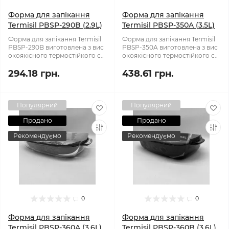
Форма для запікання
Форма для запікання
Termisil PBSP-290B (2.9L)
Termisil PBSP-350A (3.5L)
Форма для запікання Termisil
Форма для запікання Termisil
PBSP-290B виготовлена з вис
PBSP-350A виготовлена з вис
окоякісного термостійкого с..
окоякісного термостійкого с..
294.18 грн.
438.61 грн.
Популярний
Популярний
Продано
Продано
Рекомендуємо
Рекомендуємо
0
0
Форма для запікання
Форма для запікання
Termisil PBSP-360A (3,6L)
Termisil PBSP-360B (3,6L)