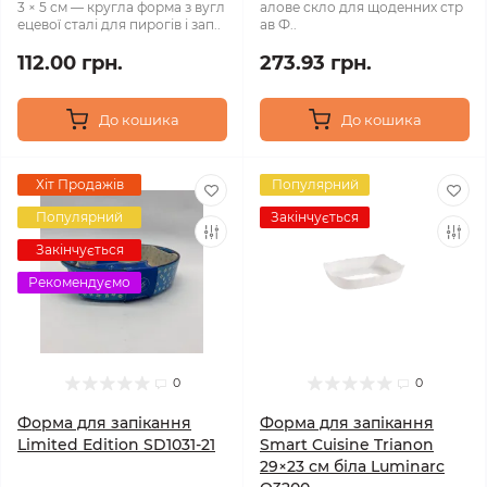
3 × 5 см — кругла форма з вугл
алове скло для щоденних стр
ецевої сталі для пирогів і зап..
ав Ф..
112.00 грн.
273.93 грн.
До кошика
До кошика
Хіт Продажів
Популярний
Популярний
Закінчується
Закінчується
Рекомендуємо
0
0
Форма для запікання
Форма для запікання
Limited Edition SD1031-21
Smart Cuisine Trianon
29×23 см біла Luminarc