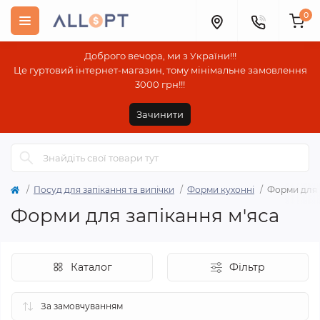
0
Доброго вечора, ми з України!!!
Це гуртовий інтернет-магазин, тому мінімальне замовлення
3000 грн!!!
Зачинити
Посуд для запікання та випічки
Форми кухонні
Форми для 
Форми для запікання м'яса
Каталог
Фільтр