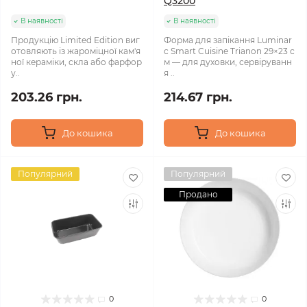
Q3200
В наявності
В наявності
Продукцію Limited Edition виг
Форма для запікання Luminar
отовляють із жароміцної кам'я
c Smart Cuisine Trianon 29×23 с
ної кераміки, скла або фарфор
м — для духовки, сервіруванн
у..
я ..
203.26 грн.
214.67 грн.
До кошика
До кошика
Популярний
Популярний
Продано
0
0