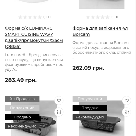
0
0
Форма с/к LUMINARC
Форма для запікання 4л
SMART CUISINE WAVY
Borcam
д.запік/прямокут/34X25см
Форма для запікання Borcam -
(Q8155)
якісний посуд із жароміцного
боросилікатного скла, стійкий
Luminarc® - бренд високоякіс
..
ного посуду, що випускається
французьким виробником пос
262.09 грн.
уду A..
283.49 грн.
Хіт Продажів
Популярний
Популярний
Продано
Продано
Рекомендуємо
Рекомендуємо