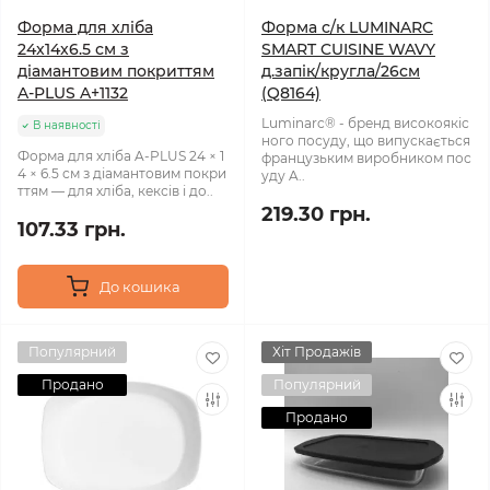
Форма для хліба
Форма с/к LUMINARC
24x14x6.5 см з
SMART CUISINE WAVY
діамантовим покриттям
д.запік/кругла/26см
A-PLUS A+1132
(Q8164)
Luminarc® - бренд високоякіс
В наявності
ного посуду, що випускається
Форма для хліба A-PLUS 24 × 1
французьким виробником пос
4 × 6.5 см з діамантовим покри
уду A..
ттям — для хліба, кексів і до..
219.30 грн.
107.33 грн.
До кошика
Популярний
Хіт Продажів
Продано
Популярний
Продано