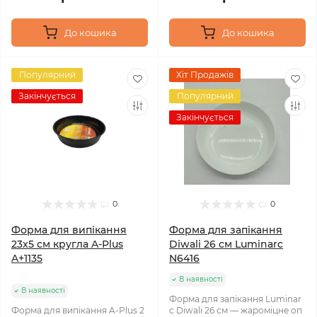
До кошика
До кошика
Популярний
Хіт Продажів
Закінчується
Популярний
Закінчується
0
0
Форма для випікання
Форма для запікання
23x5 см кругла A-Plus
Diwali 26 см Luminarc
A+1135
N6416
В наявності
В наявності
Форма для запікання Luminar
Форма для випікання A-Plus 2
c Diwali 26 см — жароміцне оп