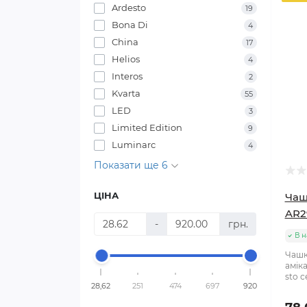
Ardesto
19
Bona Di
4
China
17
Helios
4
Interos
2
Kvarta
55
LED
3
Limited Edition
9
Luminarc
4
Показати ще 6
ЦІНА
Чаш
AR2
-
грн.
В н
Чашк
амік
sto с
28,62
251
474
697
920