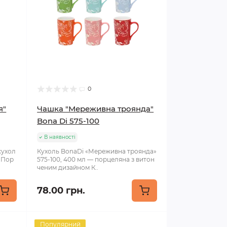
0
я"
Чашка "Мереживна троянда"
Bona Di 575-100
В наявності
кухол
Кухоль BonaDi «Мереживна троянда»
і Пор
575-100, 400 мл — порцеляна з витон
ченим дизайном К..
78.00 грн.
Популярний