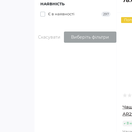
78.
НАЯВНІСТЬ
Є в наявності
297
Поп
Скасувати
Виберіть фільтри
Чаш
AR
В н
Чашк