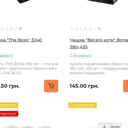
0
0
ка "The Boss" 3240
Чашка "Веселі коти" Bona
380-435
аявності
В наявності
ль «THE BOSS» 900 мл — стильни
Кухоль порцеляновий «Веселі к
ент і практичність Керамічний к
380-435, 450 мл — подарунковий
ь «THE BOSS..
ринтом Порцеляно..
.50 грн.
145.00 грн.
улярний
Популярний
нчується