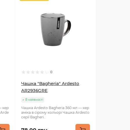
0
Чашка "Bagheria" Ardesto
AR2936GRE
В наявності
— кер
Чашка Ardesto Bagheria 360 мл — кер
 Arde
аміка в сірому кольорі Чашка Ardesto
серії Bagheri..