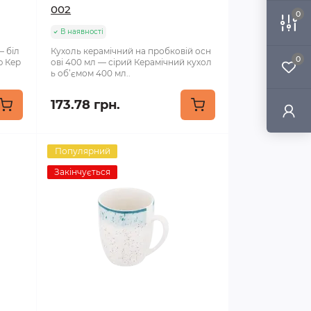
002
0
В наявності
— біл
Кухоль керамічний на пробковій осн
0
ю Кер
ові 400 мл — сірий Керамічний кухол
ь об’ємом 400 мл..
173.78 грн.
Популярний
Закінчується