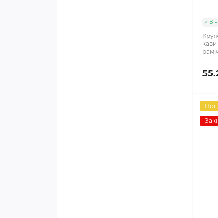
В н
Круж
кави
рамі
55.
Поп
Закі