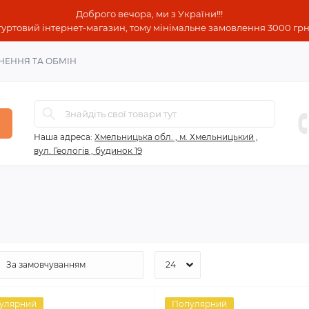
Доброго вечора, ми з України!!!
гуртовий інтернет-магазин, тому мінімальне замовлення 3000 грн!
НЕННЯ ТА ОБМІН
Наша адреса:
Хмельницька обл. , м. Хмельницький ,
вул. Геологів , будинок 19
улярний
Популярний