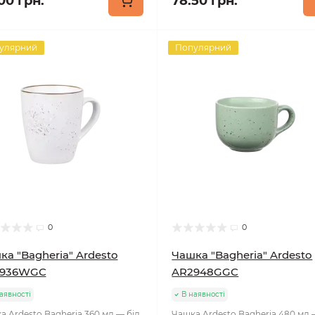
00 грн.
78.50 грн.
улярний
Популярний
0
0
ка "Bagheria" Ardesto
Чашка "Bagheria" Ardesto
2936WGC
AR2948GGC
аявності
В наявності
а Ardesto Bagheria 360 мл — біл
Чашка Ardesto Bagheria 480 мл 