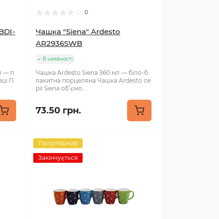
0
BDI-
Чашка "Siena" Ardesto
AR2936SWB
В наявності
л — п
Чашка Ardesto Siena 360 мл — біло-б
вці П
лакитна порцеляна Чашка Ardesto се
рії Siena об’ємо..
73.50 грн.
Популярний
Закінчується