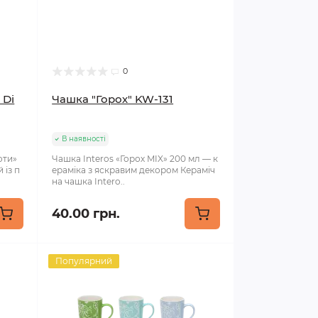
0
 Di
Чашка "Горох" KW-131
В наявності
оти»
Чашка Interos «Горох MIX» 200 мл — к
 із п
ераміка з яскравим декором Кераміч
на чашка Intero..
40.00 грн.
Популярний