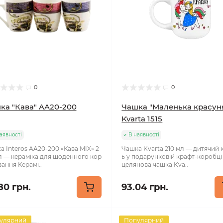
0
0
ка "Кава" AA20-200
Чашка "Маленька красун
Kvarta 1515
аявності
В наявності
а Interos AA20-200 «Кава MIX» 2
Чашка Kvarta 210 мл — дитячий 
л — кераміка для щоденного кор
ь у подарунковій крафт-коробц
ання Керамі..
целянова чашка Kva..
80 грн.
93.04 грн.
улярний
Популярний