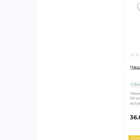
Чаш
В н
Чашк
00 м
истув
36.
Поп