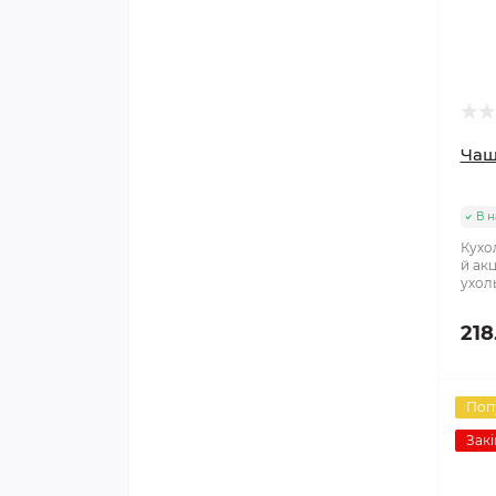
Чаш
В н
Кухо
й акц
ухол
218
Поп
Закі