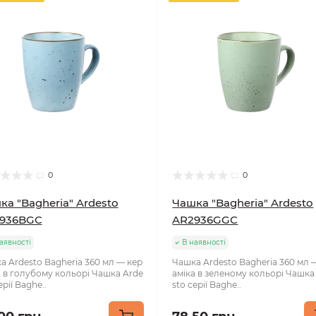
0
0
ка "Bagheria" Ardesto
Чашка "Bagheria" Ardesto
936BGC
AR2936GGC
аявності
В наявності
а Ardesto Bagheria 360 мл — кер
Чашка Ardesto Bagheria 360 мл 
а в голубому кольорі Чашка Arde
аміка в зеленому кольорі Чашка
ерії Baghe..
sto серії Baghe..