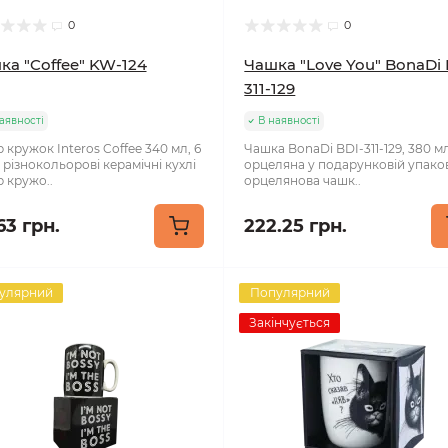
0
0
ка "Coffee" KW-124
Чашка "Love You" BonaDi 
311-129
аявності
В наявності
 кружок Interos Coffee 340 мл, 6
Чашка BonaDi BDI-311-129, 380 м
 різнокольорові керамічні кухлі
орцеляна у подарунковій упако
р кружо..
орцелянова чашк..
63 грн.
222.25 грн.
улярний
Популярний
Закінчується