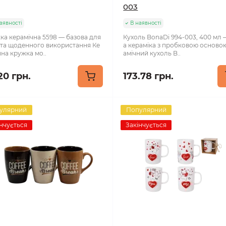
003
аявності
В наявності
ка керамічна 5598 — базова для
Кухоль BonaDi 994-003, 400 мл 
 та щоденного використання Ке
а кераміка з пробковою осново
чна кружка мо..
амічний кухоль B..
20 грн.
173.78 грн.
улярний
Популярний
нчується
Закінчується