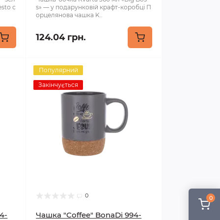
sto с
s» — у подарунковій крафт-коробці П
орцелянова чашка K..
124.04 грн.
Популярний
Закінчується
0
0
4-
Чашка "Coffee" BonaDi 994-