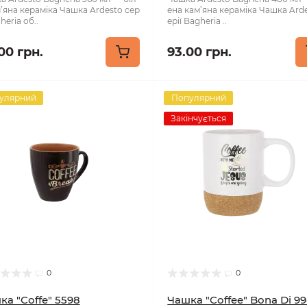
м’яна кераміка Чашка Ardesto сер
ена кам’яна кераміка Чашка Arde
gheria об..
ерії Bagheria ..
00 грн.
93.00 грн.
улярний
Популярний
Закінчується
0
0
ка "Coffe" 5598
Чашка "Coffee" Bona Di 99