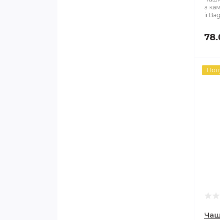
а ка
ії Ba
78.
Поп
Чаш