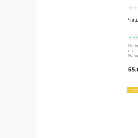
Чаш
В н
Набір
шт —
Набі
55.
Поп