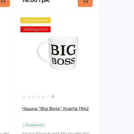
78.00 грн.
Популярний
Закінчується
0
Чашка "Big Boss" Kvarta 1942
В наявності
— зел
Чашка-бочка Kvarta 360 мл «Big Bos