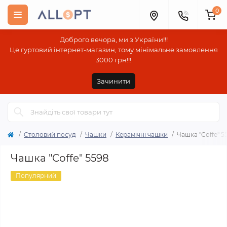
0
Доброго вечора, ми з України!!!
Це гуртовий інтернет-магазин, тому мінімальне замовлення
3000 грн!!!
Зачинити
Столовий посуд
Чашки
Керамічні чашки
Чашка "Coffe" 5
Чашка "Coffe" 5598
Популярний