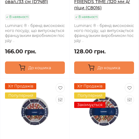
овал./33 см (D7481)
FRIENDS TIME /320 мм д/
піци (C8016)
В наявності
В наявності
Luminarc ® - бренд високоякіс
Luminarc ® - бренд високоякіс
ного посуду, що випускається
ного посуду, що випускається
французьким виробником пос
французьким виробником пос
уду ..
уду ..
166.00 грн.
128.00 грн.
До кошика
До кошика
Хіт Продажів
Хіт Продажів
Популярний
Популярний
Закінчується