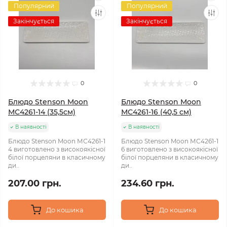
Популярний
Популярний
Закінчується
Закінчується
0
0
Блюдо Stenson Moon
Блюдо Stenson Moon
МС4261-14 (35,5см)
МС4261-16 (40,5 см)
В наявності
В наявності
Блюдо Stenson Moon МС4261-1
Блюдо Stenson Moon МС4261-1
4 виготовлено з високоякісної
6 виготовлено з високоякісної
білої порцеляни в класичному
білої порцеляни в класичному
ди..
ди..
207.00 грн.
234.60 грн.
До кошика
До кошика