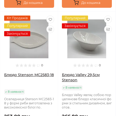
До кошика
До кошика
Хіт Продажів
Популярний
Популярний
Закінчується
Закінчується
0
0
Блюдо Stenson МС2583-18
Блюдо Valley 29,5см
Stenson
В наявності
В наявності
Блюдо Valley являє собою пор
Оселедниця Stenson МС2583-1
целянове блюдо класичної фо
8 у формі риби виготовлена з
рми зі стильним дизайном, виг
високоякісної білої по..
отов..