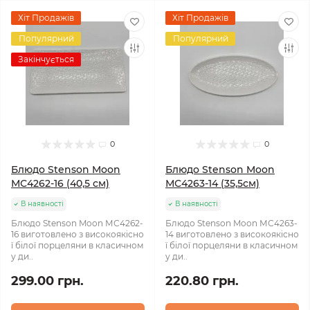
Хіт Продажів
Хіт Продажів
Популярний
Популярний
Закінчується
0
0
Блюдо Stenson Moon
Блюдо Stenson Moon
МС4262-16 (40,5 см)
МС4263-14 (35,5см)
В наявності
В наявності
Блюдо Stenson Moon МС4262-
Блюдо Stenson Moon МС4263-
16 виготовлено з високоякісно
14 виготовлено з високоякісно
ї білої порцеляни в класичном
ї білої порцеляни в класичном
у ди..
у ди..
299.00 грн.
220.80 грн.