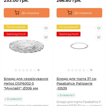
253.00 грн.
266.80 грн.
До кошика
До кошика
Популярний
Популярний
Закінчується
Закінчується
0
0
Блюдо для сервірування
Блюдо для торта 37 см
Helios DSP6002-5
Pasabahce Patisserie
"Мунлайт", Ø306 мм
-10539
В наявності
В наявності
Блюдо для торта Pasabahce P
Скляне блюдо для сервіруван
atisserie 10539 37 см — скляна т