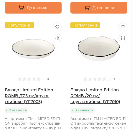
До кошика
До кошика
Популярний
Популярний
0
0
Блюдо Limited Edition
Блюдо Limited Edition
ROMB /17.5 см/кругл.
ROMB /20 см/
глибоке (YF7005)
кругл.глибоке (YF7010)
В наявності
В наявності
Асортимент ТМ LIMITED EDITI
Асортимент ТМ LIMITED EDITI
ON виробляється ексклюзивн
ON виробляється ексклюзивн
о для Юг-Контракту з 2015 р. Н
о для Юг-Контракту з 2015 р. Н