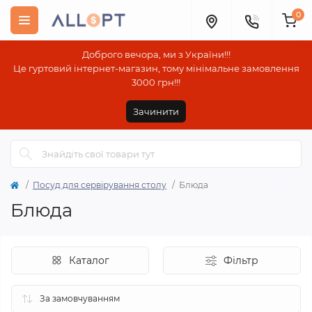
0
Доброго вечора, ми з України!!!
Це гуртовий інтернет-магазин, тому мінімальне замовлення
3000 грн!!!
Зачинити
Посуд для сервірування столу
Блюда
Блюда
Каталог
Фільтр