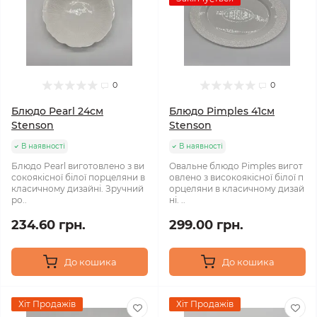
0
0
Блюдо Pearl 24см
Блюдо Pimples 41см
Stenson
Stenson
В наявності
В наявності
Блюдо Pearl виготовлено з ви
Овальне блюдо Pimples вигот
сокоякісної білої порцеляни в
овлено з високоякісної білої п
класичному дизайні. Зручний
орцеляни в класичному дизай
ро..
ні. ..
234.60 грн.
299.00 грн.
До кошика
До кошика
Хіт Продажів
Хіт Продажів