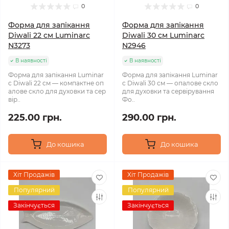
0
0
Форма для запікання
Форма для запікання
Diwali 22 см Luminarc
Diwali 30 см Luminarc
N3273
N2946
В наявності
В наявності
Форма для запікання Luminar
Форма для запікання Luminar
c Diwali 22 см — компактне оп
c Diwali 30 см — опалове скло
алове скло для духовки та сер
для духовки та сервірування
вір..
Фо..
225.00 грн.
290.00 грн.
До кошика
До кошика
Хіт Продажів
Хіт Продажів
Популярний
Популярний
Закінчується
Закінчується