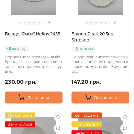
0
0
Блюдо "Риба" Helios 2455
Блюдо Pearl 20,5см
Stenson
В наявності
В наявності
Порцелянова оселедниця від
Блюдо Pearl виготовлено з ви
бренду Helios виконана з висо
сокоякісної білої порцеляни в
коякісної порцеляни, має акур
класичному дизайні. Зручний
атн..
ро..
230.00 грн.
147.20 грн.
До кошика
До кошика
Популярний
Хіт Продажів
Закінчується
Популярний
Закінчується