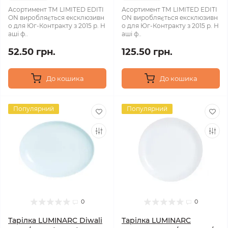
Асортимент ТМ LIMITED EDITI
Асортимент ТМ LIMITED EDITI
ON виробляється ексклюзивн
ON виробляється ексклюзивн
о для Юг-Контракту з 2015 р. Н
о для Юг-Контракту з 2015 р. Н
аші ф..
аші ф..
52.50 грн.
125.50 грн.
До кошика
До кошика
Популярний
Популярний
0
0
Тарілка LUMINARC Diwali
Тарілка LUMINARC