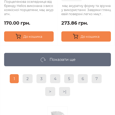
Порцелянова оселедниця від
бренду Helios виконана з висо
має акуратну форму та зручна
коякісної порцеляни, має акур
у використанні. Завдяки глянц
атн..
евій поверхні легко миєт..
170.00 грн.
273.86 грн.
До кошика
До кошика
Показати ще
1
2
3
4
5
6
7
>
>|