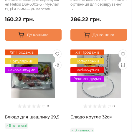
ня Helios DSP6002-5 «Мунлай
ортівниця для сервірування
т», Ø306 мм — універсаль..
Б..
160.22 грн.
286.22 грн.
До кошика
До кошика
Хіт Продажів
Хіт Продажів
Популярний
Популярний
Рекомендуємо
Закінчується
Рекомендуємо
0
0
Блюдо для шашлику 29,5
Блюдо кругле 32см
В наявності
В наявності