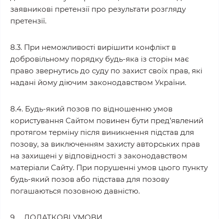
заявникові претензії про результати розгляду
претензії.
8.3. При неможливості вирішити конфлікт в
добровільному порядку будь-яка із сторін має
право звернутись до суду по захист своїх прав, які
надані йому діючим законодавством України.
8.4. Будь-який позов по відношенню умов
користування Сайтом повинен бути пред’явлений
протягом терміну після виникнення підстав для
позову, за виключенням захисту авторських прав
на захищені у відповідності з законодавством
матеріали Сайту. При порушенні умов цього пункту
будь-який позов або підстава для позову
погашаються позовною давністю.
9. ДОДАТКОВІ УМОВИ.