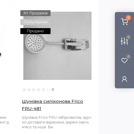
Хіт Продажів
0
Популярний
Продано
0
0
0
Шумівка силіконова Frico
FRU-481
рами
Шумівка Frico FRU-481дозволяє зруч
ент д
но діставати вареники, варені овочі,
м'ясо та інше. Ви..