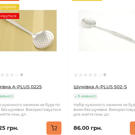
улярний
нчується
0
0
івка A-PLUS 0225
Шумівка A-PLUS 502-S
аявності
В наявності
р кухонного начиння не буде по
Набір кухонного начиння не бу
 без шумівки. Використовується
вним без шумівки. Використову
няття піни, дл..
для зняття піни, дл..
25 грн.
86.00 грн.