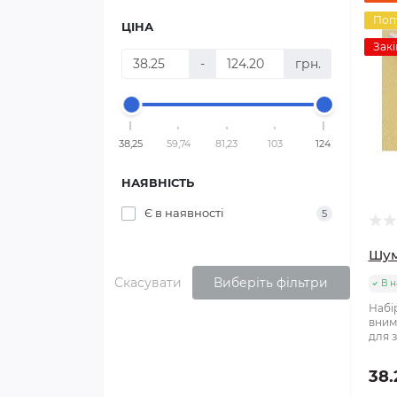
Поп
ЦІНА
Закі
-
грн.
38,25
59,74
81,23
103
124
НАЯВНІСТЬ
Є в наявності
5
Шум
Скасувати
Виберіть фільтри
В н
Набі
вним
для з
38.