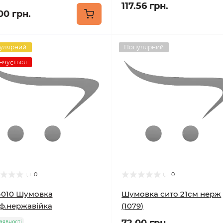
117.56 грн.
00 грн.
улярний
Популярний
нчується
0
0
010 Шумовка
Шумовка сито 21см нерж
ф.нержавійка
(1079)
аявності