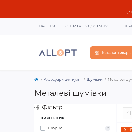
Це 
ПРО НАС
ОПЛАТА ТА ДОСТАВКА
ПОВЕР
Каталог товарів
Аксесуари для кухні
Шумівки
Металеві шу
Металеві шумівки
Фільтр
ВИРОБНИК
Empire
2
Хіт 