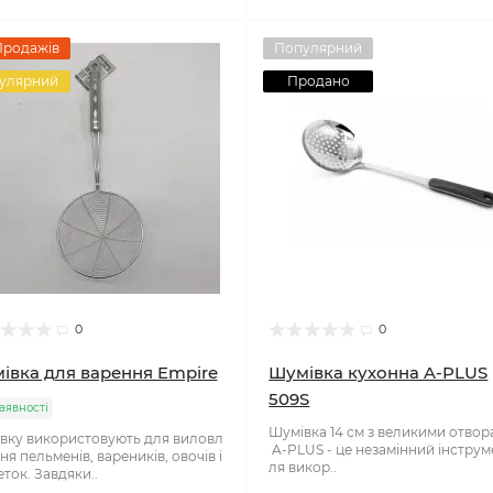
Продажів
Популярний
улярний
Продано
0
0
івка для варення Empire
Шумівка кухонна A-PLUS
509S
аявності
Шумівка 14 см з великими отво
вку використовують для виловл
A-PLUS - це незамінний інструм
я пельменів, вареників, овочів і
ля викор..
ток. Завдяки..