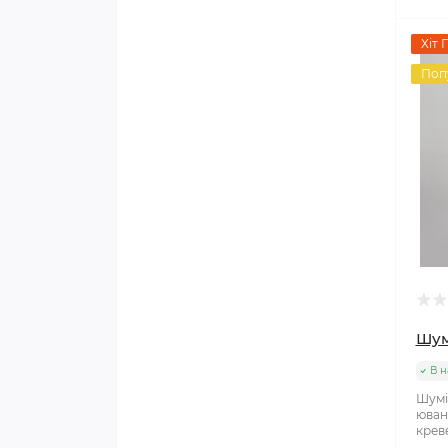
Хіт 
Поп
Шум
В н
Шумі
юванн
креве