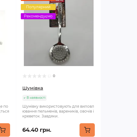
Популярний
Рекомендуємо
0
Шумівка
В наявності
де по
Шумівку використовують для виловл
ється
ювання пельменів, вареників, овочів і
креветок. Завдяки..
64.40 грн.