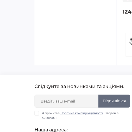
124
Слідкуйте за новинками та акціями:
Підпишіться
Я прочитав
Політика конфіденційності
і згоден з
вимогами
Наша адреса: