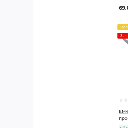
69.
Поп
Закі
ЕМ4
про
В н