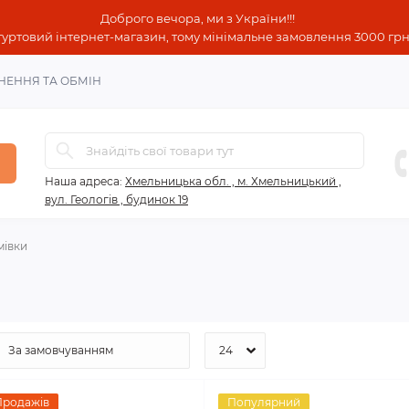
Доброго вечора, ми з України!!!
гуртовий інтернет-магазин, тому мінімальне замовлення 3000 грн!
НЕННЯ ТА ОБМІН
Наша адреса:
Хмельницька обл. , м. Хмельницький ,
вул. Геологів , будинок 19
мівки
Продажів
Популярний