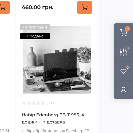
460.00 грн.
Популярний
0
Продано
0
0
0
Набір Edenberg EB-11983, 4
дошки + підставка
RG-51
Набір обробних дощок Edenberg EB-