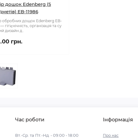
ір дошок Edenberg (5
дметів) EB-11986
р обробних дощок Edenberg EB-
 — гігієнічність, організація та су
й дизайн д..
.00 грн.
Час роботи
Інформація
Вт.-Ср. та Пт.-Нд. - 09:00 - 18:00
Про нас