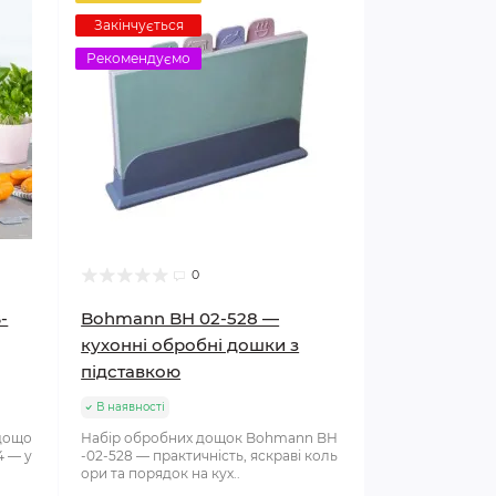
Закінчується
Рекомендуємо
0
-
Bohmann BH 02-528 —
кухонні обробні дошки з
підставкою
В наявності
 дощо
Набір обробних дощок Bohmann BH
4 — у
-02-528 — практичність, яскраві коль
ори та порядок на кух..