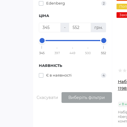
Edenberg
2
Поп
Закі
ЦІНА
-
грн.
345
397
449
500
552
НАЯВНІСТЬ
Є в наявності
4
Наб
1198
Скасувати
Виберіть фільтри
В н
Набі
nberg
комп