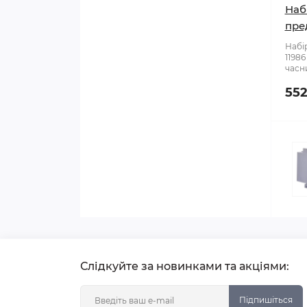
Наб
пре
Набі
11986
часни
552
Слідкуйте за новинками та акціями:
Підпишіться