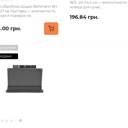
18/3, 40×24,5 см — екологічність 
р обробних дощок Bohmann BH
новації для сучас..
27 на підставці — компактність,
ори й порядок на..
196.84 грн.
.00 грн.
улярний
родано
0