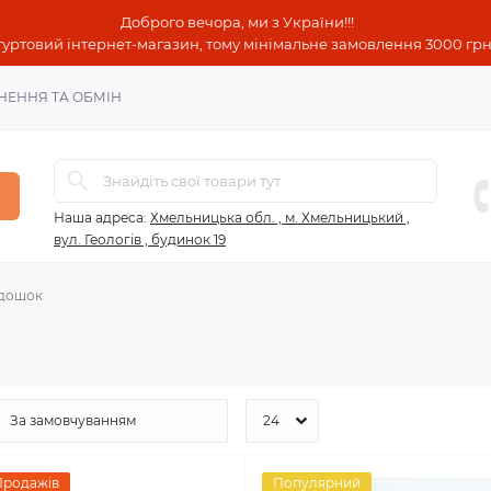
Доброго вечора, ми з України!!!
гуртовий інтернет-магазин, тому мінімальне замовлення 3000 грн!
НЕННЯ ТА ОБМІН
Наша адреса:
Хмельницька обл. , м. Хмельницький ,
вул. Геологів , будинок 19
 дошок
Продажів
Популярний