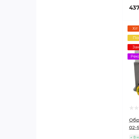
437
Хіт
По
Зак
Рек
Обр
02-
В н