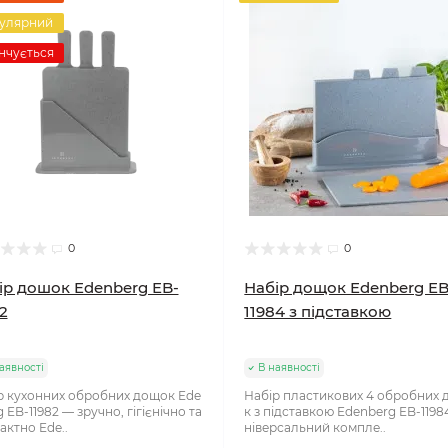
улярний
нчується
0
0
ір дошок Edenberg EB-
Набір дощок Edenberg EB
2
11984 з підставкою
аявності
В наявності
р кухонних обробних дощок Ede
Набір пластикових 4 обробних
 EB-11982 — зручно, гігієнічно та
к з підставкою Edenberg EB-1198
актно Ede..
ніверсальний компле..