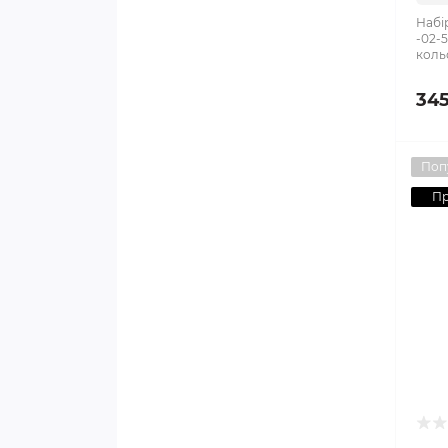
Набі
-02-5
коль
345
Поп
П