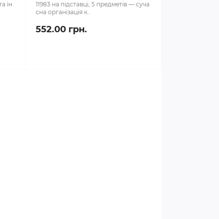
та ін
11983 на підставці, 5 предметів — суча
сна організація к..
552.00 грн.