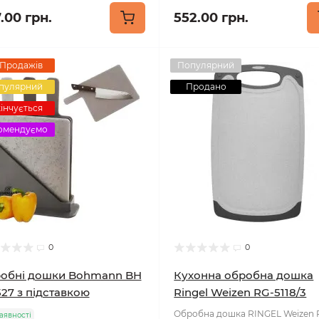
.00 грн.
552.00 грн.
 Продажів
Популярний
пулярний
Продано
інчується
омендуємо
0
0
обні дошки Bohmann BH
Кухонна обробна дошка
527 з підставкою
Ringel Weizen RG-5118/3
Обробна дошка RINGEL Weizen 
аявності