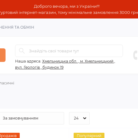
Доброго вечора, ми з України!!!
гуртовий інтернет-магазин, тому мінімальне замовлення 3000 грн!
НЕННЯ ТА ОБМІН
Наша адреса:
Хмельницька обл. , м. Хмельницький ,
вул. Геологів , будинок 19
ласичні
Продажів
Популярний