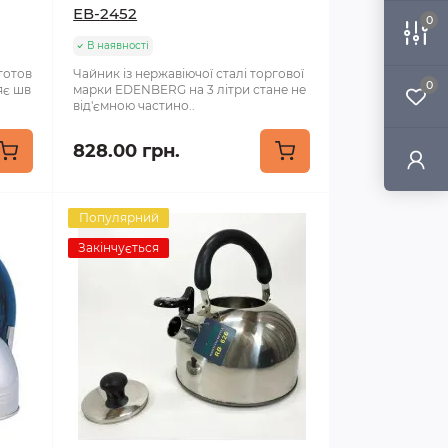
ЕВ-2452
0
В наявності
готов
Чайник із нержавіючої сталі торгової
0
яє шв
марки EDENBERG на 3 літри стане не
від'ємною частино..
828.00 грн.
Популярний
Закінчується