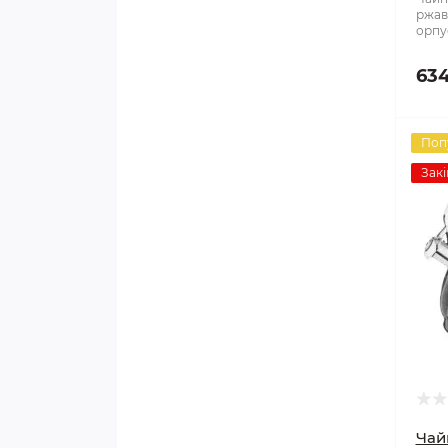
ржаві
орпус
634
Поп
Закі
Чай