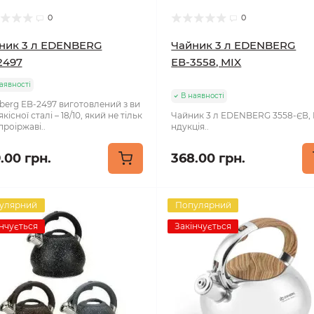
0
0
ник 3 л EDENBERG
Чайник 3 л EDENBERG
2497
ЕВ-3558, MIX
аявності
В наявності
berg EB-2497 виготовлений з ви
кісної сталі – 18/10, який не тільк
Чайник 3 л EDENBERG 3558-ЄВ, M
проіржаві..
ндукція..
.00 грн.
368.00 грн.
улярний
Популярний
нчується
Закінчується