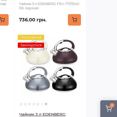
 нер
Чайник 3 л EDENBERG FRU-771/3540-
ЕВ, індукція..
736.00 грн.
Популярний
Закінчується
0
0
Чайник 3 л EDENBERG