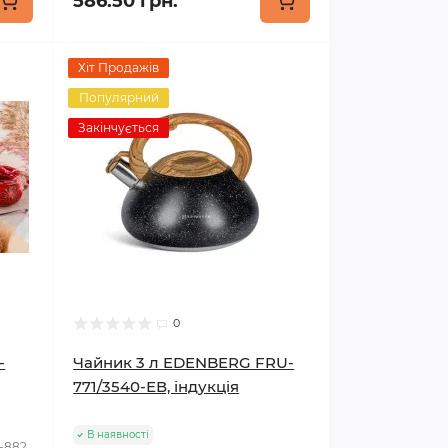
586.50 грн.
Хіт Продажів
Популярний
Закінчується
0
-
Чайник 3 л EDENBERG FRU-
771/3540-ЕВ, індукція
В наявності
B-882