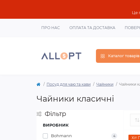
Це 
ПРО НАС
ОПЛАТА ТА ДОСТАВКА
ПОВЕР
Каталог товарів
Посуд для чаю та кави
Чайники
Чайники к
Чайники класичні
Фільтр
ВИРОБНИК
Bohmann
4
Хіт 