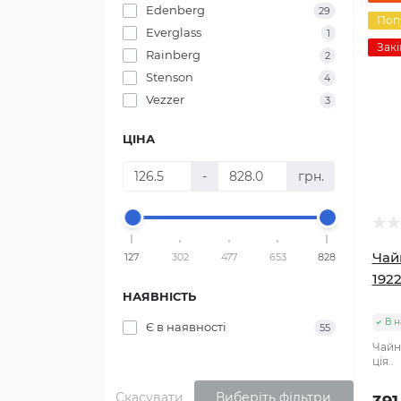
Edenberg
29
Поп
Everglass
1
Закі
Rainberg
2
Stenson
4
Vezzer
3
ЦІНА
-
грн.
Чай
127
302
477
653
828
192
НАЯВНІСТЬ
В н
Є в наявності
55
Чайн
ція..
Скасувати
Виберіть фільтри