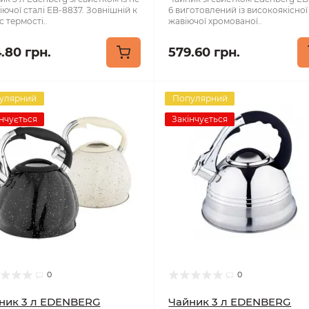
ючої сталі EB-8837. Зовнішній к
6 виготовлений із високоякісної
 термості..
жавіючої хромованої..
.80 грн.
579.60 грн.
улярний
Популярний
нчується
Закінчується
0
0
ник 3 л EDENBERG
Чайник 3 л EDENBERG