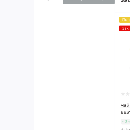
391
Поп
Закі
Чай
883
В н
Чайни