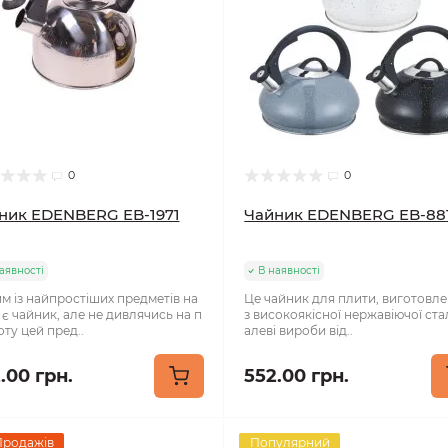
0
0
ник EDENBERG EB-1971
Чайник EDENBERG EB-88
аявності
В наявності
м із найпростіших предметів на
Це чайник для плити, виготовле
 є чайник, але не дивлячись на п
з високоякісної нержавіючої стал
ту цей пред..
алеві вироби від..
.00 грн.
552.00 грн.
Продажів
Популярний