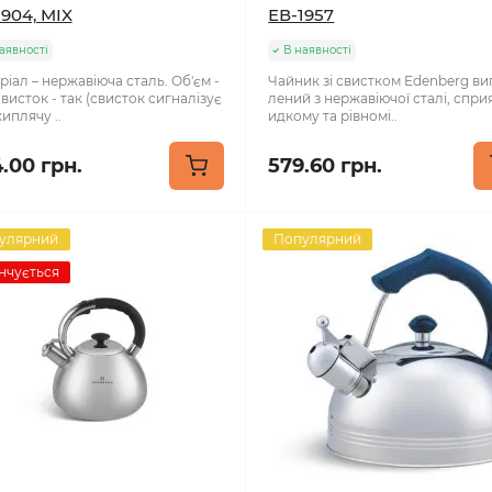
1904, MIX
ЕВ-1957
аявності
В наявності
іал – нержавіюча сталь. Об'єм -
Чайник зі свистком Edenberg ви
Свисток - так (свисток сигналізує
лений з нержавіючої сталі, спри
иплячу ..
идкому та рівномі..
.00 грн.
579.60 грн.
улярний
Популярний
нчується