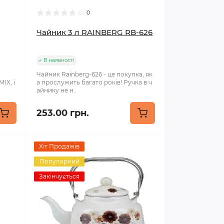
0
Чайник 3 л RAINBERG RB-626
В наявності
Чайник Rainberg-626 - це покупка, як
IX, і
а прослужить багато років! Ручка в ч
айнику не н..
253.00 грн.
Хіт Продажів
Популярний
Закінчується