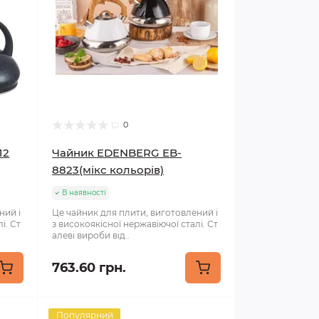
0
12
Чайник EDENBERG EB-
8823(мікс кольорів)
В наявності
ний і
Це чайник для плити, виготовлений і
і. Ст
з високоякісної нержавіючої сталі. Ст
алеві вироби від..
763.60 грн.
Популярний