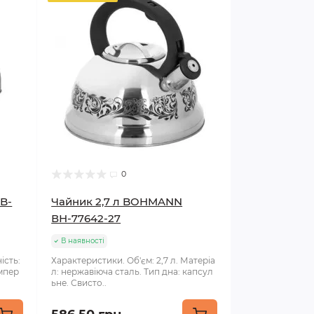
0
B-
Чайник 2,7 л BOHMANN
ВН-77642-27
В наявності
ість:
Характеристики. Об'єм: 2,7 л. Матеріа
емпер
л: нержавіюча сталь. Тип дна: капсул
ьне. Свисто..