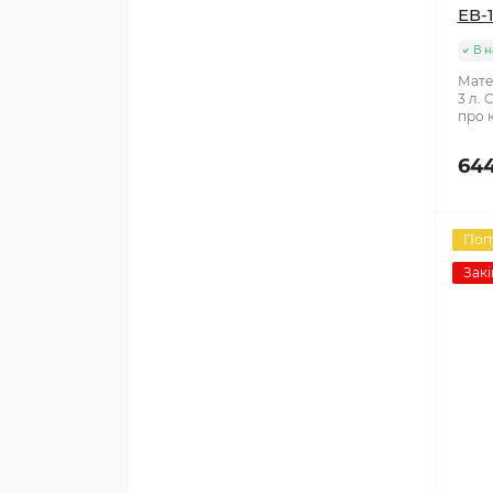
ЕВ-
В н
Матер
3 л. 
про к
644
Поп
Закі