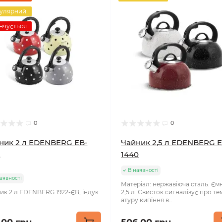
улярний
нчується
0
0
ник 2 л EDENBERG EB-
Чайник 2,5 л EDENBERG E
2
1440
В наявності
аявності
Матеріал: нержавіюча сталь. Ємн
ик 2 л EDENBERG 1922-ЄВ, індук
2,5 л. Свисток сигналізує про т
атуру кипіння в..