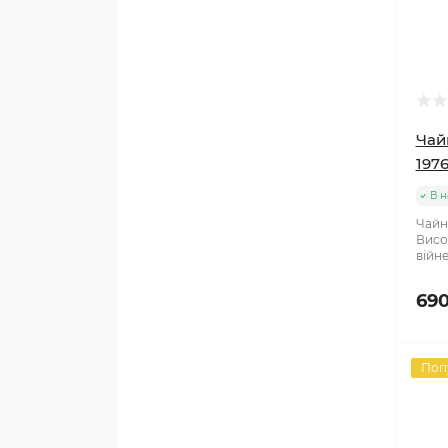
Чай
1976
В н
Чайни
Висо
війне
690
Поп