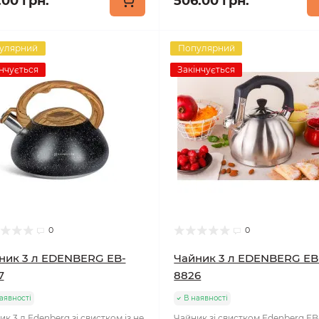
.00 грн.
506.00 грн.
улярний
Популярний
нчується
Закінчується
0
0
ник 3 л EDENBERG EB-
Чайник 3 л EDENBERG EB
7
8826
аявності
В наявності
к 3 л Edenberg зі свистком із не
Чайник зі свистком Edenberg E