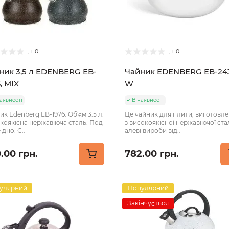
0
0
ник 3,5 л EDENBERG EB-
Чайник EDENBERG EB-24
, MIX
W
аявності
В наявності
к Edenberg EB-1976. Об'єм 3.5 л.
Це чайник для плити, виготовле
коякісна нержавіюча сталь. Под
з високоякісної нержавіючої стал
 дно. С..
алеві вироби від..
.00 грн.
782.00 грн.
улярний
Популярний
Закінчується