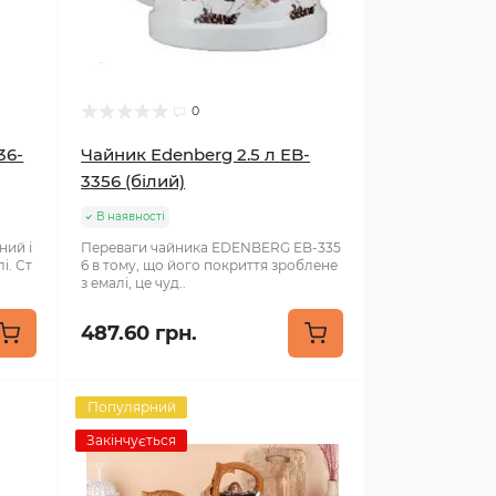
0
36-
Чайник Edenberg 2.5 л EB-
3356 (білий)
В наявності
ний і
Переваги чайника EDENBERG EB-335
і. Ст
6 в тому, що його покриття зроблене
з емалі, це чуд..
487.60 грн.
Популярний
Закінчується