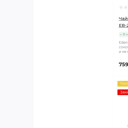
Чай
ЕВ-
В н
Eden
сокоя
и не 
759
Поп
Закі