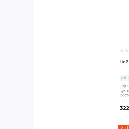
Чай
В н
Одни
кухні
росто
322
Хіт 