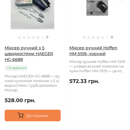
0
0
Міксер ручний з 5
Міксер ручний Hoffen
швидкостями HAEGER
HM-5109, чорний
HG-6688
Міксер ручний Hoffen HM-5109
— універсальний помічник на
В наявності
кухні Hoffen HM-5109 — це ко..
Міксер HAEGER HG-6688 — ру
572.33 грн.
чний кухонний помічник з 5 ш
видкостями і турборежимом
Міксер ..
528.00 грн.
До кошика