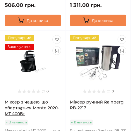
506.00 грн.
1 311.00 грн.
До кошика
До кошика
Популярний
Популярний
Закінчується
0
0
Міксер з чашею, що
Міксер ручний Rainberg
обертається Monte 2020-
RB-2217
MT 400Вт
В наявності
В наявності
Міксер Monte MT-2020 — поту
Ручний міксер Rainberg RB-221