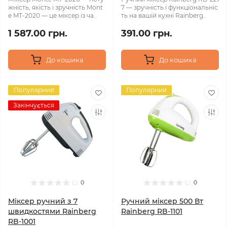
жність, якість і зручність Mont
7 — зручність і функціональніс
e MT-2020 — це міксер із ча..
ть на вашій кухні Rainberg..
1 587.00 грн.
391.00 грн.
До кошика
До кошика
Популярний
Популярний
Закінчується
0
0
Міксер ручний з 7
Ручний міксер 500 Вт
швидкостями Rainberg
Rainberg RB-1101
RB-1001