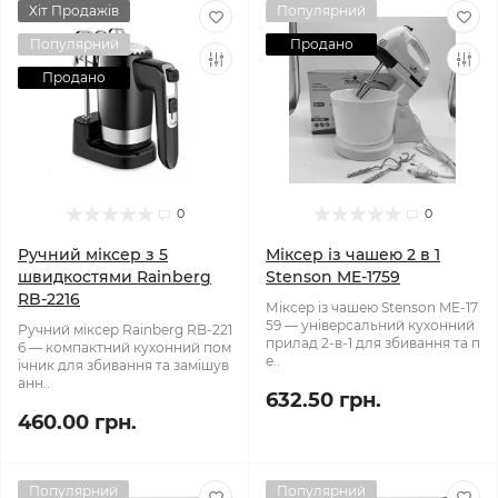
Хіт Продажів
Популярний
Популярний
Продано
Продано
0
0
Ручний міксер з 5
Міксер із чашею 2 в 1
швидкостями Rainberg
Stenson ME-1759
RB-2216
Міксер із чашею Stenson ME-17
59 — універсальний кухонний
Ручний міксер Rainberg RB-221
прилад 2-в-1 для збивання та п
6 — компактний кухонний пом
е..
ічник для збивання та замішув
анн..
632.50 грн.
460.00 грн.
Популярний
Популярний