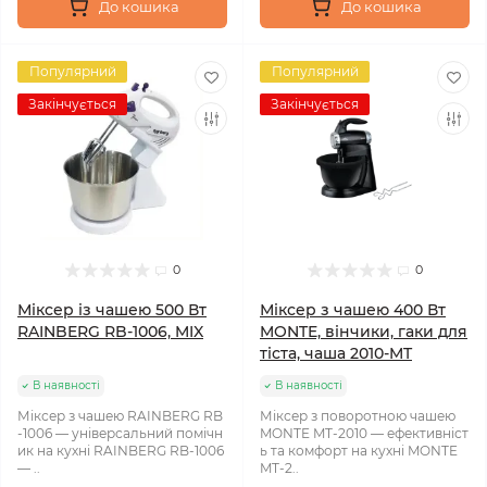
До кошика
До кошика
Популярний
Популярний
Закінчується
Закінчується
0
0
Міксер із чашею 500 Вт
Міксер з чашею 400 Вт
RAINBERG RB-1006, MIX
MONTE, вінчики, гаки для
тіста, чаша 2010-MT
В наявності
В наявності
Міксер з чашею RAINBERG RB
Міксер з поворотною чашею
-1006 — універсальний помічн
MONTE MT-2010 — ефективніст
ик на кухні RAINBERG RB-1006
ь та комфорт на кухні MONTE
— ..
MT-2..