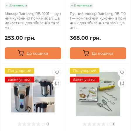
В наявності
В наявності
Міксер Rainberg RB-1001 — руч
Ручний міксер Rainberg RB-110
ний кухонний помічник з 7 шв
1 — компактний кухонний помі
идкостями для збивання та за
чник для збивання та замішув
міш..
анн..
253.00 грн.
368.00 грн.
До кошика
До кошика
Популярний
Популярний
Закінчується
Закінчується
0
0