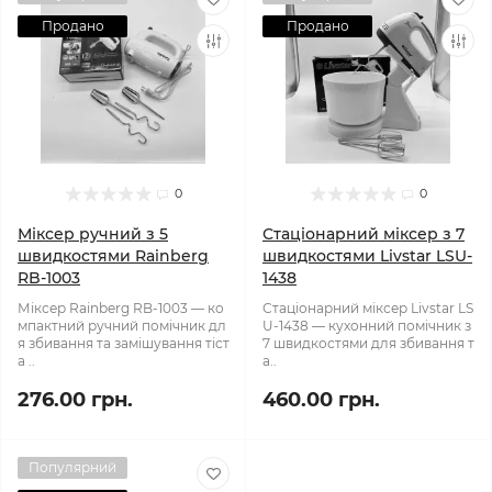
Продано
Продано
0
0
Міксер ручний з 5
Стаціонарний міксер з 7
швидкостями Rainberg
швидкостями Livstar LSU-
RB-1003
1438
Міксер Rainberg RB-1003 — ко
Стаціонарний міксер Livstar LS
мпактний ручний помічник дл
U-1438 — кухонний помічник з
я збивання та замішування тіст
7 швидкостями для збивання т
а ..
а..
276.00 грн.
460.00 грн.
Популярний