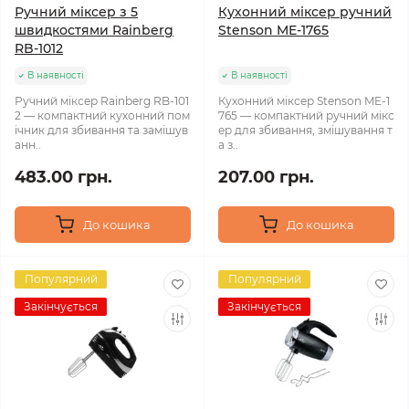
Ручний міксер з 5
Кухонний міксер ручний
швидкостями Rainberg
Stenson ME-1765
RB-1012
В наявності
В наявності
Ручний міксер Rainberg RB-101
Кухонний міксер Stenson ME-1
2 — компактний кухонний пом
765 — компактний ручний мікс
ічник для збивання та замішув
ер для збивання, змішування т
анн..
а з..
483.00 грн.
207.00 грн.
До кошика
До кошика
Популярний
Популярний
Закінчується
Закінчується