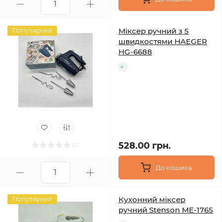
Міксер ручний з 5
Популярний
швидкостями HAEGER
HG-6688
528.00 грн.
До кошика
Кухонний міксер
Популярний
ручний Stenson ME-1765