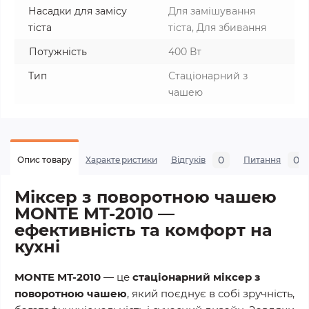
Насадки для замісу
Для замішування
тіста
тіста, Для збивання
Потужність
400 Вт
Тип
Стаціонарний з
чашею
0
0
Опис товару
Характеристики
Відгуків
Питання
Міксер з поворотною чашею
MONTE MT-2010 —
ефективність та комфорт на
кухні
MONTE MT-2010
— це
стаціонарний міксер з
поворотною чашею
, який поєднує в собі зручність,