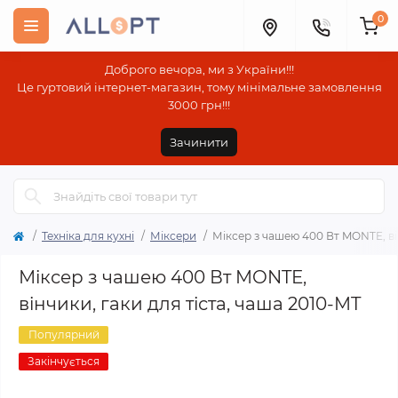
0
Доброго вечора, ми з України!!!
Це гуртовий інтернет-магазин, тому мінімальне замовлення
3000 грн!!!
Зачинити
Техніка для кухні
Міксери
Міксер з чашею 400 Вт MONTE, він
Міксер з чашею 400 Вт MONTE,
вінчики, гаки для тіста, чаша 2010-MT
Популярний
Закінчується