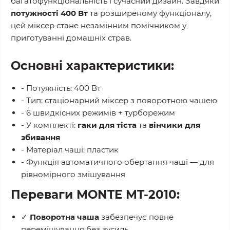
багатофункціональність і сучасний дизайн. Завдяки
потужності 400 Вт
та розширеному функціоналу,
цей міксер стане незамінним помічником у
приготуванні домашніх страв.
Основні характеристики:
- Потужність: 400 Вт
- Тип: стаціонарний міксер з поворотною чашею
- 6 швидкісних режимів + турборежим
- У комплекті:
гаки для тіста
та
вінчики для
збивання
- Матеріал чаші: пластик
- Функція автоматичного обертання чаші — для
рівномірного змішування
Переваги MONTE MT-2010:
✓
Поворотна чаша
забезпечує повне
перемішування без зусиль