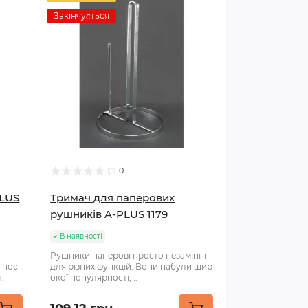
Закінчується
0
PLUS
Тримач для паперових
рушників A-PLUS 1179
В наявності
Рушники паперові просто незамінні
 пос
для різних функцій. Вони набули шир
..
окої популярності, ..