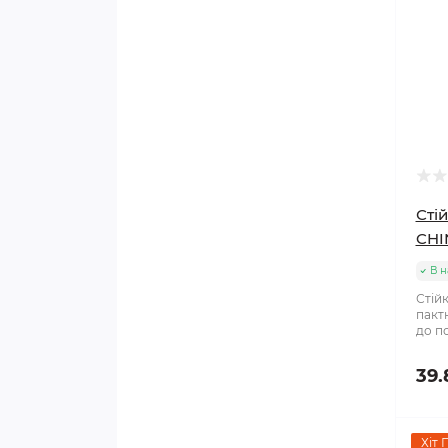
Сті
CHI
В н
Стій
пакт
до по
39.
Хіт 