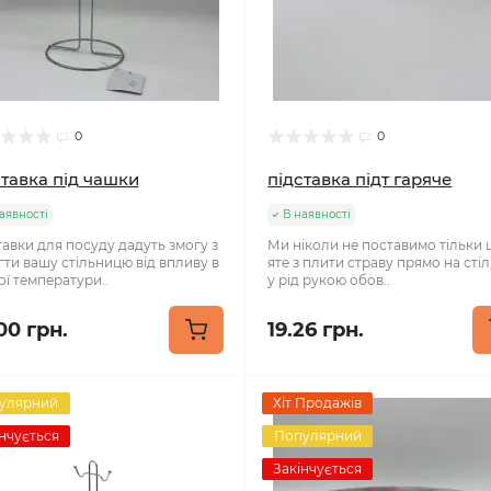
0
0
ставка під чашки
підставка підт гаряче
аявності
В наявності
тавки для посуду дадуть змогу з
Ми ніколи не поставимо тільки 
гти вашу стільницю від впливу в
яте з плити страву прямо на стіл
ої температури..
у рід рукою обов..
00 грн.
19.26 грн.
улярний
Хіт Продажів
нчується
Популярний
Закінчується