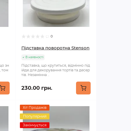
0
Підставка поворотна Stenson
В наявності
що зн
Підставка, що крутиться, відмінно під
, том
ійде для декорування тортів та десер
тів. Незамінна ..
230.00 грн.
Хіт Продажів
Популярний
Закінчується