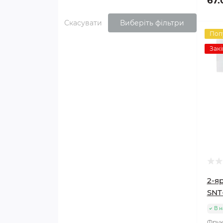
67.
Скасувати
Виберіть фільтри
Поп
Закі
2-я
SNT
В н
Фрук