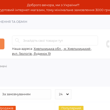
Доброго вечора, ми з України!!!
гуртовий інтернет-магазин, тому мінімальне замовлення 3000 грн!
НЕННЯ ТА ОБМІН
Наша адреса:
Хмельницька обл. , м. Хмельницький ,
вул. Геологів , будинок 19
имачі
Продажів
Популярний