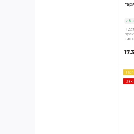
гаря
В н
Підст
прак
ких т
17.
Поп
Закі