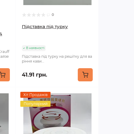
0
Підставка під турку
4
В наявності
rauff
найзе
Підставка під турку на решітку для ва
ріння кави...
41.91 грн.
Хіт Продажів
Популярний