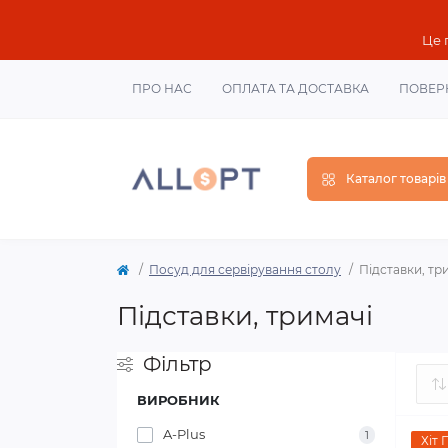
Це 
ПРО НАС
ОПЛАТА ТА ДОСТАВКА
ПОВЕР
Каталог товарів
Посуд для сервірування столу
Підставки, тр
Підставки, тримачі
Фільтр
ВИРОБНИК
A-Plus
1
Хіт 