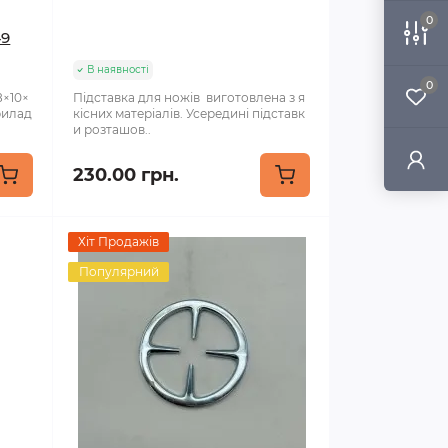
0
49
В наявності
0
8×10×
Підставка для ножів виготовлена з я
рилад
кісних матеріалів. Усередині підставк
и розташов..
230.00 грн.
Хіт Продажів
Популярний