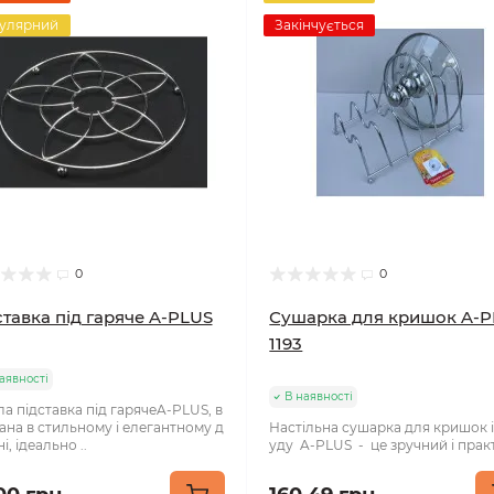
улярний
Закінчується
0
0
ставка під гаряче A-PLUS
Сушарка для кришок A-
1193
аявності
В наявності
а підставка під гарячеA-PLUS, в
ана в стильному і елегантному д
Настільна сушарка для кришок і
і, ідеально ..
уду A-PLUS - це зручний і практ