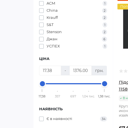
ACM
1
Поп
China
2
Krauff
2
S&T
1
Stenson
2
Джан
6
УСПЕХ
1
ЦІНА
-
грн.
Під
1158
17,38
357
697
1,04 тис.
1,38 тис.
В н
Кругл
НАЯВНІСТЬ
икон
изайн
Є в наявності
34