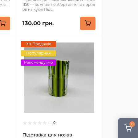
жів і
1156 — компактне зберігання та поряд
ок на кухні Підс..
130.00 грн.
Хіт Продажів
Популярний
Рекомендуємо
0
0
Підставка для ножів