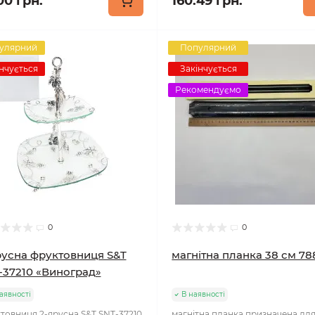
00 грн.
160.49 грн.
улярний
Популярний
нчується
Закінчується
Рекомендуємо
0
0
русна фруктовниця S&T
магнітна планка 38 см 7
-37210 «Виноград»
аявності
В наявності
товниця 2-ярусна S&T SNT-37210
магнітна планка призначена для