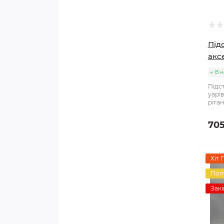
Під
аксе
В н
Підст
уарів
ріган
705
Хіт 
Поп
Закі