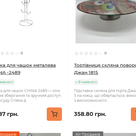
0
0
йка для чашок металева
Тортівниця скляна повор
NA -2489
Джан 1815
аявності
В наявності
ка для чашок CHINA 2489 — ком
Підставка скляна для торта Джа
не зберігання та зручний доступ
5 на ніжці, що обертається, вик
суду Стійка д..
з високоякісного..
87 грн.
358.80 грн.
Продажів
Хіт Продажів