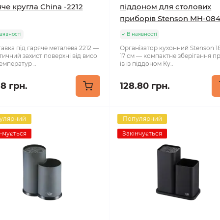
че кругла China -2212
піддоном для столових
приборів Stenson MH-08
аявності
В наявності
авка під гаряче металева 2212 —
Організатор кухонний Stenson 1
тичний захист поверхні від висо
17 см — компактне зберігання п
емператур ..
ів із піддоном Ку..
38 грн.
128.80 грн.
улярний
Популярний
нчується
Закінчується