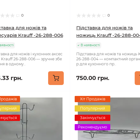
0
0
ставка для ножів та
Підставка для ножів та
суарів Krauff -26-288-006
ножиць Krauff -26-288-00
аявності
В наявності
авка для ножів і кухонних аксес
Підставка для ножів та ножиць K
 Krauff 26-288-006 — зручне збе
26-288-004 — компактний орга
ня в одному..
р для кухонного пр..
.33 грн.
750.00 грн.
Продажів
Хіт Продажів
улярний
Популярний
нчується
Закінчується
Рекомендуємо