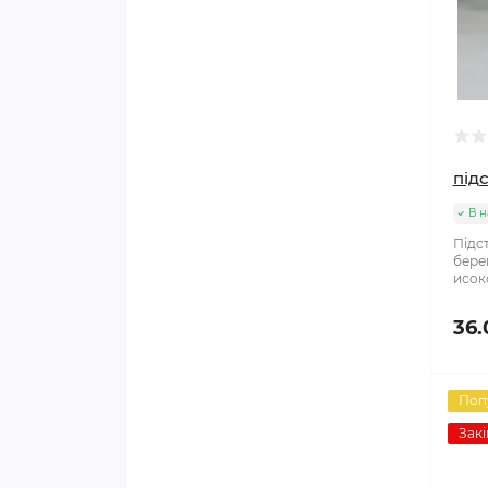
під
В н
Підс
бере
исок
36.
Поп
Закі