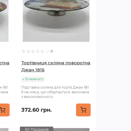
0
отна
Тортівниця скляна поворотна
Джан 1816
В наявності
н 181
Підставка скляна для торта Джан 181
онана
6 на ніжці, що обертається, виконана
з високоякісного..
372.60 грн.
Хіт Продажів