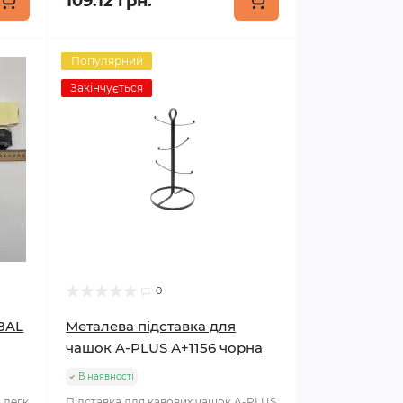
109.12 грн.
Популярний
Закінчується
0
88AL
Металева підставка для
чашок A-PLUS А+1156 чорна
В наявності
 легк
Підставка для кавових чашок A-PLUS