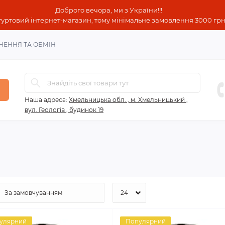
Доброго вечора, ми з України!!!
гуртовий інтернет-магазин, тому мінімальне замовлення 3000 грн!
НЕННЯ ТА ОБМІН
Наша адреса:
Хмельницька обл. , м. Хмельницький ,
вул. Геологів , будинок 19
улярний
Популярний