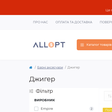
Це 
ПРО НАС
ОПЛАТА ТА ДОСТАВКА
ПОВЕР
Каталог товарів
Барні аксесуари
Джигер
Джигер
Фільтр
ВИРОБНИК
Empire
2
Поп