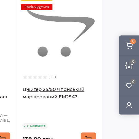
Закінчується
0
0
0
0
Джигер 25/50 Японський
алі
маркірований EM2547
мл —
лів Д
В наявності