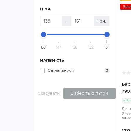
Закі
ЦІНА
-
грн.
138
144
150
155
161
НАЯВНІСТЬ
Є в наявності
3
Бар
790
Скасувати
Виберіть фільтри
В н
Джіг
0 мл
ля ко