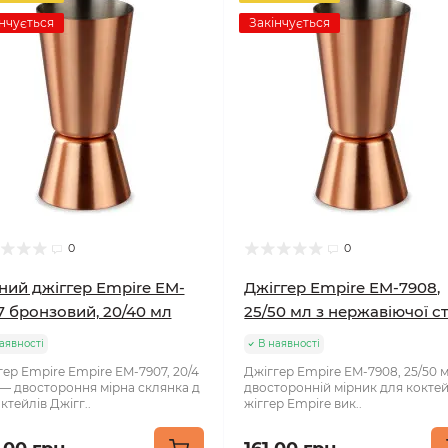
нчується
Закінчується
0
0
ний джіггер Empire EM-
Джіггер Empire EM-7908,
7 бронзовий, 20/40 мл
25/50 мл з нержавіючої ст
аявності
В наявності
гер Empire Empire EM-7907, 20/4
Джіггер Empire EM-7908, 25/50 
 — двостороння мірна склянка д
двосторонній мірник для коктей
ктейлів Джігг..
жіггер Empire вик..