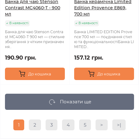
Банка для чаю Stenson
Банка керамічна Limited
Contrast MC4060-T - 900
Edition Provence E869,
мл
700 мл
В наявності
В наявності
Банка для чаю Stenson Contra
Банка LIMITED EDITION Prove
st MC4060-T 900 мл — стильне
nce 700 мл — поєднання стил
зберігання з чітким призначен
ю та функціональностіБанка LI
ня..
MITED..
190.90 грн.
157.12 грн.
До кошика
До кошика
Показати ще
1
2
3
4
5
>
>|