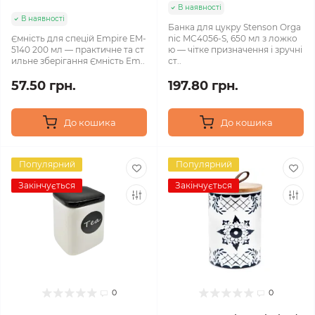
В наявності
В наявності
Банка для цукру Stenson Orga
Ємність для спецій Empire EM-
nic MC4056-S, 650 мл з ложко
5140 200 мл — практичне та ст
ю — чітке призначення і зручні
ильне зберігання Ємність Em..
ст..
57.50 грн.
197.80 грн.
До кошика
До кошика
Популярний
Популярний
Закінчується
Закінчується
0
0