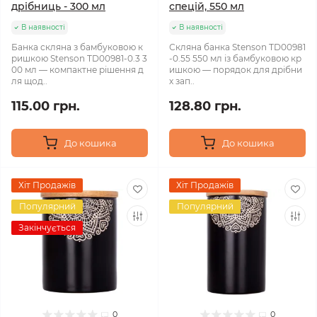
дрібниць - 300 мл
спецій, 550 мл
В наявності
В наявності
Банка скляна з бамбуковою к
Скляна банка Stenson TD00981
ришкою Stenson TD00981-0.3 3
-0.55 550 мл із бамбуковою кр
00 мл — компактне рішення д
ишкою — порядок для дрібни
ля щод..
х зап..
115.00 грн.
128.80 грн.
До кошика
До кошика
Хіт Продажів
Хіт Продажів
Популярний
Популярний
Закінчується
0
0