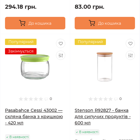
294.18 грн.
83.00 грн.
До кошика
До кошика
Популярний
Популярний
Закінчується
0
0
Pasabahce Cessi 43002 —
Stenson R92827 - банка
скляна банка з кришкою
для сипучих продуктів -
- 420 мл
600 мл
В наявності
В наявності