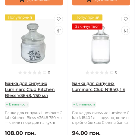
Популярний
Популярний
Закінчується
0
0
Банка для сипучих
Банка для сипучих
Luminarc Club Kitchen
Luminarc Club N1840, 1 л
Bless V3648, 750 мл
В наявності
В наявності
Банка для сипучих Luminarc C
Банка для сипучих Luminarc C
lub Kitchen Bless V3648 750 мл
lub N1840 1 л — зручно, коли п
— стиль і порядок на кухні ..
отрібно більше Скляна банка..
108.00 грн.
94.00 грн.