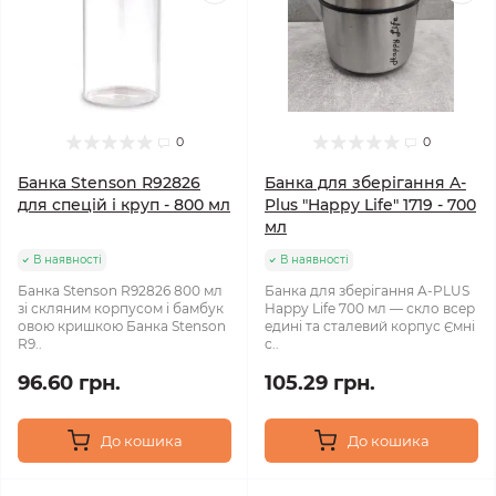
0
0
Банка Stenson R92826
Банка для зберігання A-
для спецій і круп - 800 мл
Plus "Happy Life" 1719 - 700
мл
В наявності
В наявності
Банка Stenson R92826 800 мл
Банка для зберігання A-PLUS
зі скляним корпусом і бамбук
Happy Life 700 мл — скло всер
овою кришкою Банка Stenson
едині та сталевий корпус Ємні
R9..
с..
96.60 грн.
105.29 грн.
До кошика
До кошика