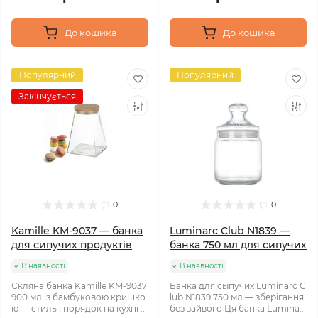
До кошика
До кошика
Популярний
Популярний
Закінчується
0
0
Kamille KM-9037 — банка
Luminarc Club N1839 —
для сипучих продуктів
банка 750 мл для сипучих
В наявності
В наявності
Скляна банка Kamille KM-9037
Банка для сыпучих Luminarc C
900 мл із бамбуковою кришко
lub N1839 750 мл — зберігання
ю — стиль і порядок на кухні ..
без зайвого Ця банка Lumina..