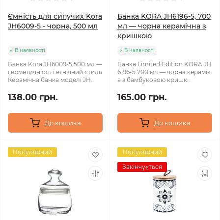
Ємність для сипучих Kora
Банка KORA JH6196-5, 700
JH6009-5 - чорна, 500 мл
мл — чорна керамічна з
кришкою
В наявності
В наявності
Банка Kora JH6009-5 500 мл —
Банка Limited Edition KORA JH
герметичність і етнічний стиль
6196-5 700 мл — чорна керамік
Керамічна банка моделі JH..
а з бамбуковою кришк..
138.00 грн.
165.00 грн.
До кошика
До кошика
Популярний
Популярний
Закінчується