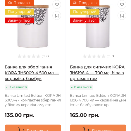
Хіт Продажів
Хіт Продажів
Популярний
Популярний
Закінчується
Закінчується
0
0
Банка для зберігання
Банка для сипучих KORA
KORA JH6009-4 500 мл —
JH6196-4 — 700 мл, біла з
кераміка, бамбук
орнаментом
В наявності
В наявності
Банка Limited Edition KORA JH
Банка Limited Edition KORA JH
6009-4 - компактне зберігання
6196-4 700 мл — керамічна ємн
у білому керамічному сти..
ість з бамбуковою кр..
135.00 грн.
165.00 грн.
До кошика
До кошика