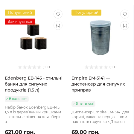
Популярний
Популярний
Закінчується
0
0
Edenberg EB-145 - стильні
Empire EM-5141 —
банки для сипучих
диспенсер для сипучих
продуктів (1,5 л)
приправ
В наявності
В наявності
Набір банок Edenberg EB-145,
1,5 л із дерев’яними кришками
Диспенсер Empire EM-5141 для
— стильне рішення для зберіг
кориці, какао та перцю — ком
а..
пактність і зручність Диспен..
621.00 грн.
69.00 грн.