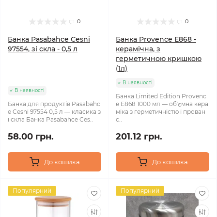
0
0
Банка Pasabahce Cesni
Банка Provence E868 -
97554, зі скла - 0,5 л
керамічна, з
герметичною кришкою
(1л)
В наявності
В наявності
Банка Limited Edition Provenc
Банка для продуктів Pasabahc
e E868 1000 мл — обʼємна кера
e Cesni 97554 0,5 л — класика з
міка з герметичністю і прован
і скла Банка Pasabahce Ces..
с..
58.00 грн.
201.12 грн.
До кошика
До кошика
Популярний
Популярний