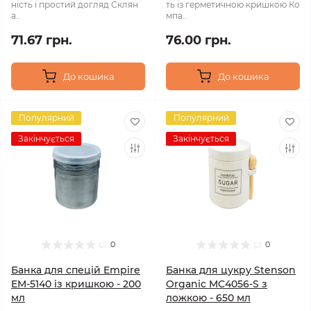
ність і простий догляд Склян
ть із герметичною кришкою Ко
а..
мпа..
71.67 грн.
76.00 грн.
До кошика
До кошика
Популярний
Популярний
Закінчується
Закінчується
0
0
Банка для спецій Empire
Банка для цукру Stenson
EM-5140 із кришкою - 200
Organic MC4056-S з
мл
ложкою - 650 мл