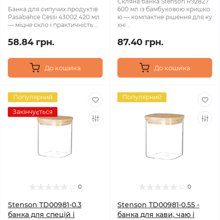
Скляна банка Stenson R92827
Банка для сипучих продуктів
600 мл із бамбуковою кришко
Pasabahce Cessi 43002 420 мл
ю — компактне рішення для ку
— міцне скло і практичність ..
хні ..
58.84 грн.
87.40 грн.
До кошика
До кошика
Популярний
Популярний
Закінчується
0
0
Stenson TD00981-0.3
Stenson TD00981-0.55 -
банка для спецій і
банка для кави, чаю і