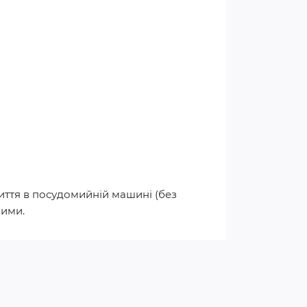
миття в посудомийній машині (без
ними.