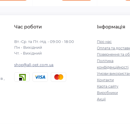
Час роботи
Інформація
Вт.-Ср. та Пт.-Нд. - 09:00 - 18:00
Про нас
Пн - Вихідний
Оплата та достав
Чт. - Вихідний
Повернення та об
Політика
shop@all-opt.com.ua
конфіденційності
Умови використа
в ,
Контакти
Карта сайту
Виробники
Акції