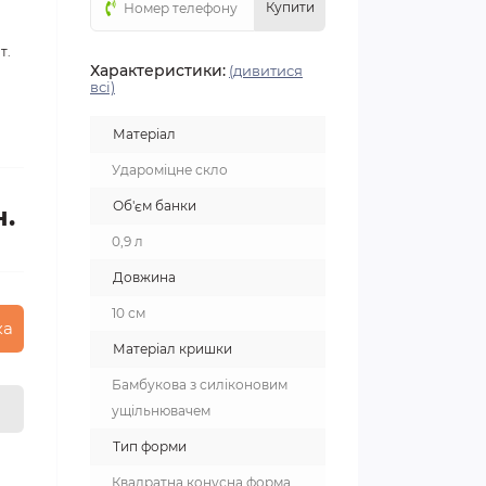
Купити
т.
Характеристики:
(дивитися
всі)
Матеріал
Удароміцне скло
Об'єм банки
н.
0,9 л
Довжина
10 см
ка
Матеріал кришки
Бамбукова з силіконовим
ущільнювачем
Тип форми
Квадратна конусна форма