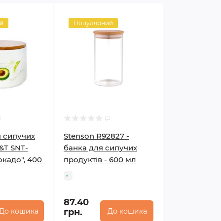
й
Популярний
я сипучих
Stenson R92827 -
&T SNT-
банка для сипучих
окадо", 400
продуктів - 600 мл
87.40
До кошика
грн.
До кошика