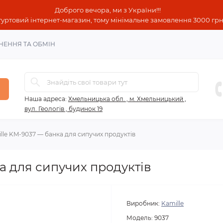
Доброго вечора, ми з України!!!
гуртовий інтернет-магазин, тому мінімальне замовлення 3000 грн!
НЕННЯ ТА ОБМІН
Наша адреса:
Хмельницька обл. , м. Хмельницький ,
вул. Геологів , будинок 19
lle KM-9037 — банка для сипучих продуктів
а для сипучих продуктів
Виробник:
Kamille
Модель:
9037