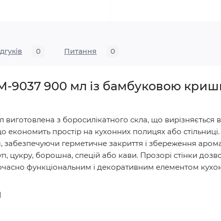
ідгуків
0
Питання
0
KM-9037 900 мл із бамбуковою криш
 виготовлена з боросилікатного скла, що вирізняється в
о економить простір на кухонних полицях або стільниці
забезпечуючи герметичне закриття і збереження аромату
уп, цукру, борошна, спецій або кави. Прозорі стінки дозв
ночасно функціональним і декоративним елементом кухо
и