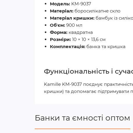
Модель:
KM-9037
Матеріал:
боросилікатне скло
Матеріал кришки:
бамбук із силі
Обʼєм:
900 мл
Форма:
квадратна
Розміри:
10 × 10 × 13,6 см
Комплектація:
банка та кришка
Функціональність і суч
Kamille KM-9037 поєднує практичність
кришки) та допомагає підтримувати п
Банки та ємності оптом