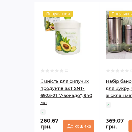
Популярний
Популярн
Ємність для сипучих
Набір бано
продуктів S&T SNT-
для цукру,
6923-21 "Авокадо", 940
зі скла і м
мл
260.67
369.07
грн.
До кошика
грн.