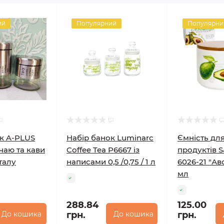
ий
Популярний
Популярни
к A-PLUS
Набір банок Luminarc
Ємність дл
 чаю та кави
Coffee Tea P6667 із
продуктів S
еталу
написами 0,5 /0,75 / 1 л
6026-21 "Ав
мл
288.84
125.00
До кошика
грн.
До кошика
грн.