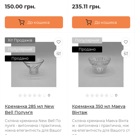
150.00 грн.
235.11 грн.
До кошика
До кошика
Хіт Продажів
Популярний
Популярний
Продано
Продано
0
0
Креманка 285 мл New
Креманка 350 мл Maeva
Bell Полум'я
Вінтаж
Скляна креманка New Bell По
Скляна креманка Maeva Вінта
лум'я - витончена і практична,
ж - витончена і практична, ніж
ніжна елегантність для Вашог
на елегантність для Вашого ст