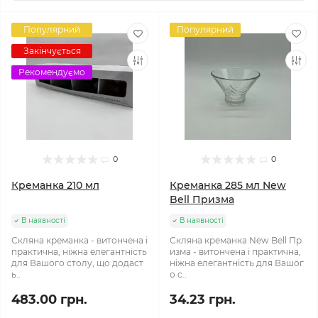
Популярний
Популярний
Закінчується
Рекомендуємо
0
0
Креманка 210 мл
Креманка 285 мл New
Bell Призма
В наявності
В наявності
Скляна креманка - витончена і
Скляна креманка New Bell Пр
практична, ніжна елегантність
изма - витончена і практична,
для Вашого столу, що додаст
ніжна елегантність для Вашог
ь..
о с..
483.00 грн.
34.23 грн.