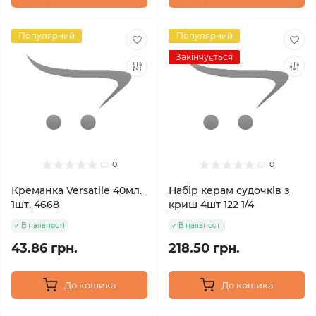
Популярний
Популярний
Закінчується
0
0
Креманка Versatile 40мл.
Набір керам судочків з
1шт, 4668
криш 4шт 122 1/4
В наявності
В наявності
43.86 грн.
218.50 грн.
До кошика
До кошика