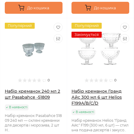
До кошика
До кошика
Популярний
Популярний
Закінчується
0
0
Набір креманок 240 мл 2
Набір креманок Гранд
шт Pasabahce -51809
Айс 300 мл 6 шт Helios
F199A/B/C/D
В наявності
В наявності
Набір креманок Pasabahce 518
09 240 мл — скляні креманки
Набір креманок Helios "Гранд
для десертів і морозива, 2 шт
Айс" F199 (300 мл, 6 шт) — стил
Н..
ьна подача десертів і закусо..