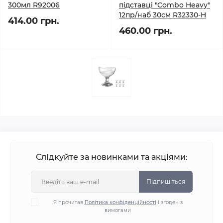
300мл R92006
підставці "Combo Heavy"
12пр/наб 30см R32330-H
414.00 грн.
460.00 грн.
Слідкуйте за новинками та акціями:
Підпишіться
Я прочитав
Політика конфіденційності
і згоден з
вимогами