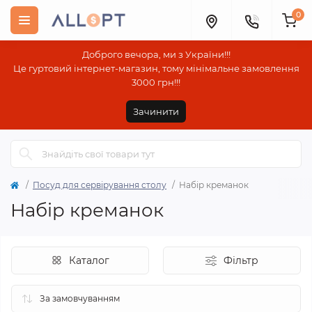
0
Доброго вечора, ми з України!!!
Це гуртовий інтернет-магазин, тому мінімальне замовлення
3000 грн!!!
Зачинити
Посуд для сервірування столу
Набір креманок
Набір креманок
Каталог
Фільтр