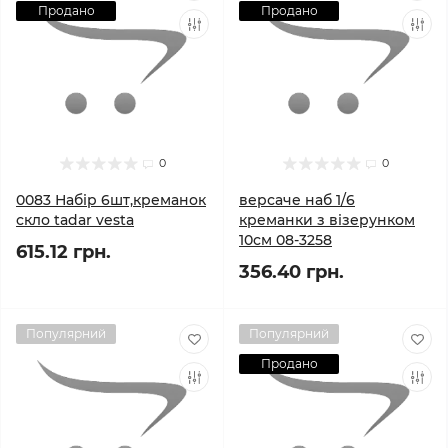
Продано
Продано
0
0
0083 Набір 6шт,креманок
версаче наб 1/6
скло tadar vesta
креманки з візерунком
10см 08-3258
615.12 грн.
356.40 грн.
Популярний
Популярний
Продано