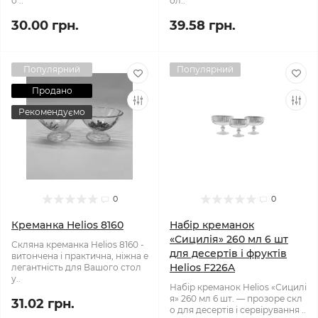
о ..
ол..
30.00 грн.
39.58 грн.
Популярний
Популярний
Продано
Рекомендуємо
0
0
Креманка Helios 8160
Набір креманок
«Сицилія» 260 мл 6 шт
Скляна креманка Helios 8160 -
для десертів і фруктів
витончена і практична, ніжна е
Helios F226A
легантність для Вашого стол
у..
Набір креманок Helios «Сицилі
я» 260 мл 6 шт. — прозоре скл
31.02 грн.
о для десертів і сервірування ..