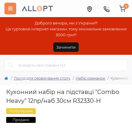
0
Доброго вечора, ми з України!!!
Це гуртовий інтернет-магазин, тому мінімальне замовлення
3000 грн!!!
Зачинити
Посуд для сервірування столу
Набір креманок
Кухонний н
Кухонний набір на підставці "Combo
Heavy" 12пр/наб 30см R32330-H
Популярний
Продано