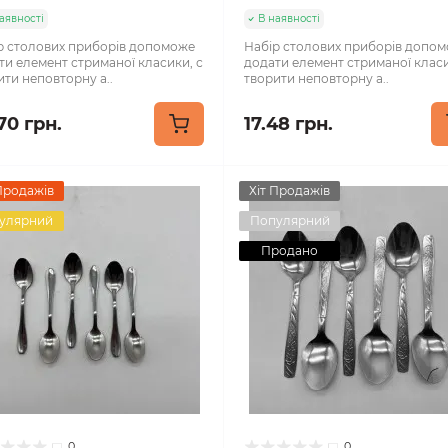
аявності
В наявності
р столових приборів допоможе
Набір столових приборів допо
ти елемент стриманої класики, с
додати елемент стриманої класи
ити неповторну а..
творити неповторну а..
70 грн.
17.48 грн.
Продажів
Хіт Продажів
улярний
Популярний
Продано
0
0