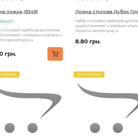
на ложка (9349)
Ложка столова Дубок Гіл
Набір столових приборів допо
аявності
додати елемент стриманої класи
р столових приборів допоможе
творити неповторну а..
ти елемент стриманої класики, с
ити неповторну а..
8.80 грн.
10 грн.
улярний
Популярний