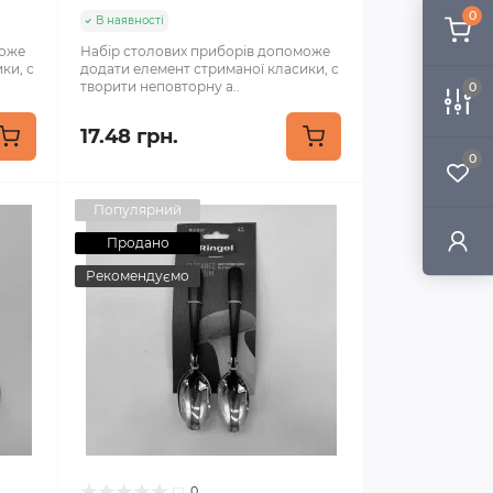
0
В наявності
може
Набір столових приборів допоможе
ки, с
додати елемент стриманої класики, с
творити неповторну а..
0
17.48 грн.
0
Популярний
Продано
Рекомендуємо
0