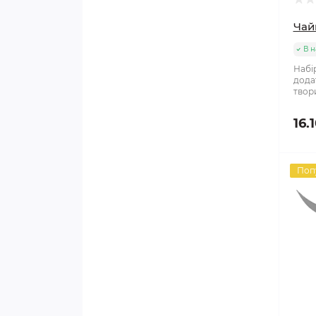
Чай
В н
Набі
дода
твор
16.
Поп