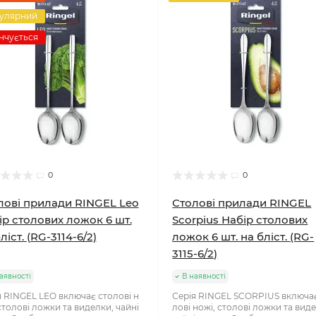
улярний
нчується
0
0
лові прилади RINGEL Leo
Столові прилади RINGEL
ір столових ложок 6 шт.
Scorpius Набір столових
ліст. (RG-3114-6/2)
ложок 6 шт. на бліст. (RG-
3115-6/2)
аявності
В наявності
я RINGEL LEO включає столові н
Серія RINGEL SCORPIUS включа
столові ложки та виделки, чайні
лові ножі, столові ложки та вид