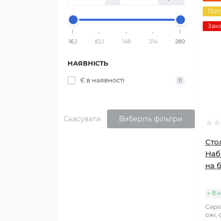
Поп
Закі
16,1
82,1
148
214
280
НАЯВНІСТЬ
Є в наявності
11
Скасувати
Виберіть фільтри
Сто
Наб
на б
В н
Сері
ожі, 