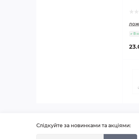
лож
В н
23.
Слідкуйте за новинками та акціями: