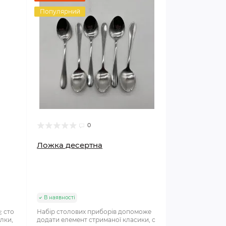
Популярний
0
Ложка десертна
В наявності
є сто
Набір столових приборів допоможе
елки,
додати елемент стриманої класики, с