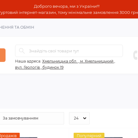
Доброго вечора, ми з України!!!
гуртовий інтернет-магазин, тому мінімальне замовлення 3000 грн!
НЕННЯ ТА ОБМІН
Наша адреса:
Хмельницька обл. , м. Хмельницький ,
вул. Геологів , будинок 19
Продажів
Популярний