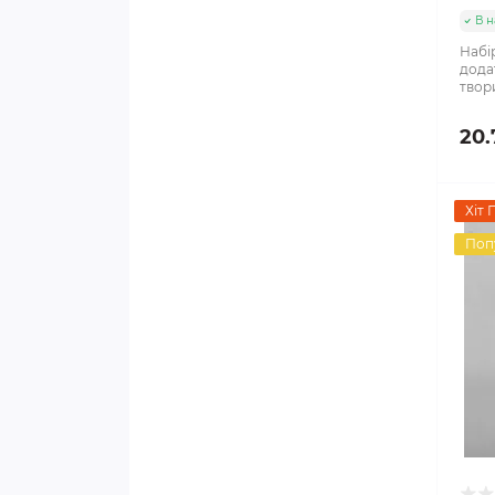
В н
Набі
дода
твор
20.
Хіт 
Поп