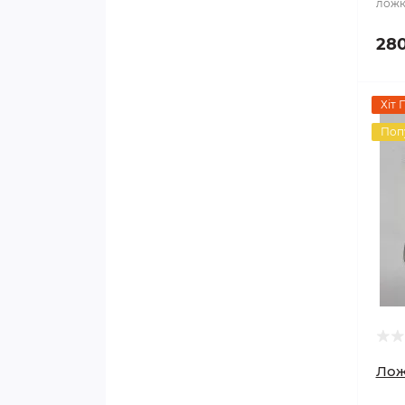
ложк
280
Хіт 
Поп
Лож