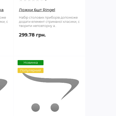
ка
Ложки 6шт Ringel
може
Набір столових приборів допоможе
ки, с
додати елемент стриманої класики, с
творити неповторну а..
299.78 грн.
Новинка
Популярний