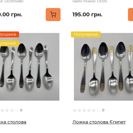
и. Особливо..
чайні ложки. Особ..
.00 грн.
195.00 грн.
Продажів
Популярний
улярний
0
0
ка столова
Ложка столова Єгипет