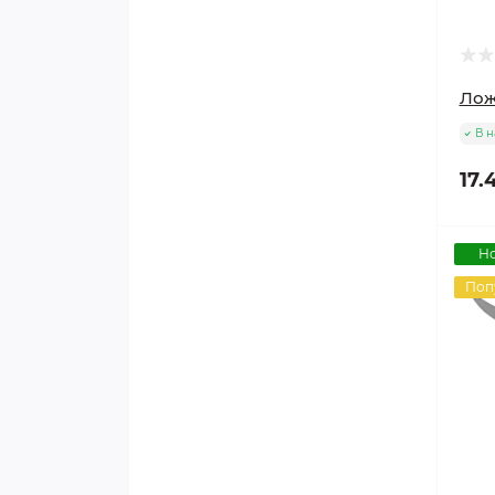
Лож
В н
17.
Н
Поп