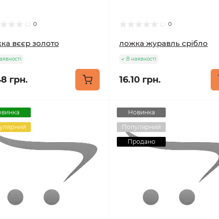
0
0
ка вєєр золото
ложка журавль срібло
аявності
В наявності
48 грн.
16.10 грн.
овинка
Новинка
улярний
Популярний
Продано