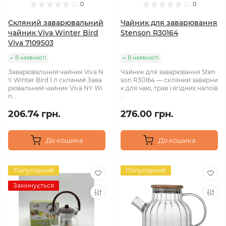
0
0
Скляний заварювальний
Чайник для заварювання
чайник Viva Winter Bird
Stenson R30164
Viva 7109503
В наявності
В наявності
Заварювальний чайник Viva N
Чайник для заварювання Sten
Y Winter Bird 1 л скляний Зава
son R30164 — скляний заварни
рювальний чайник Viva NY Wi
к для чаю, трав і ягідних напоїв
n..
..
206.74 грн.
276.00 грн.
До кошика
До кошика
Популярний
Популярний
Закінчується