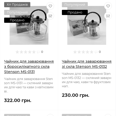
Хіт Продажів
Популярний
Популярний
Продано
Продано
0
0
Чайник для заварювання
Чайник для заварювання
з боросилікатного скла
зі скла Stenson MS-0132
Stenson MS-0131
Чайник для заварювання Sten
son MS-0132 — скляний заварн
Чайник для заварювання Sten
ик для чаю, кави та фруктових
son MS-0131 — скляний заварн
нап..
ик для чаю та кави з квітковим
ві..
230.00 грн.
322.00 грн.