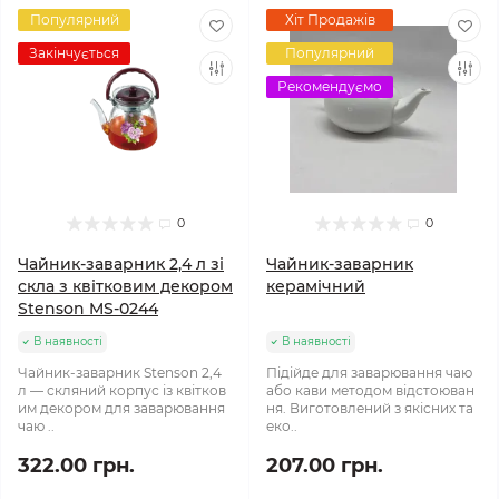
Популярний
Хіт Продажів
Закінчується
Популярний
Рекомендуємо
0
0
Чайник-заварник 2,4 л зі
Чайник-заварник
скла з квітковим декором
керамічний
Stenson MS-0244
В наявності
В наявності
Чайник-заварник Stenson 2,4
Підійде для заварювання чаю
л — скляний корпус із квітков
або кави методом відстоюван
им декором для заварювання
ня. Виготовлений з якісних та
чаю ..
еко..
322.00 грн.
207.00 грн.