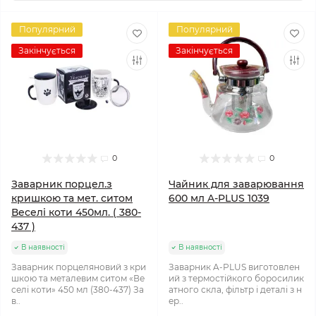
Популярний
Популярний
Закінчується
Закінчується
0
0
Заварник порцел.з
Чайник для заварювання
кришкою та мет. ситом
600 мл A-PLUS 1039
Веселі коти 450мл. ( 380-
437 )
В наявності
В наявності
Заварник порцеляновий з кри
Заварник A-PLUS виготовлен
шкою та металевим ситом «Ве
ий з термостійкого боросилик
селі коти» 450 мл (380-437) За
атного скла, фільтр і деталі з н
в..
ер..