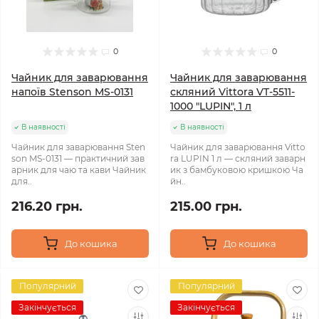
0
0
Чайник для заварювання
Чайник для заварювання
напоїв Stenson MS-0131
скляний Vittora VT-5511-
1000 "LUPIN", 1 л
В наявності
В наявності
Чайник для заварювання Sten
Чайник для заварювання Vitto
son MS-0131 — практичний зав
ra LUPIN 1 л — скляний заварн
арник для чаю та кави Чайник
ик з бамбуковою кришкою Ча
для..
йн..
216.20 грн.
215.00 грн.
До кошика
До кошика
Популярний
Популярний
Закінчується
Закінчується