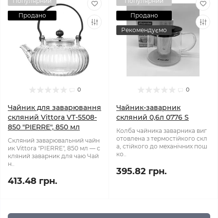
Популярний
Популярний
Продано
Продано
Рекомендуємо
0
0
Чайник для заварювання
Чайник-заварник
скляний Vittora VT-5508-
скляний 0,6л 0776 S
850 "PIERRE", 850 мл
Колба чайника заварника виг
отовлена ​​з термостійкого скл
Скляний заварювальний чайн
а, стійкого до механічних пош
ик Vittora "PIERRE", 850 мл — с
ко..
кляний заварник для чаю Чай
н..
395.82 грн.
413.48 грн.