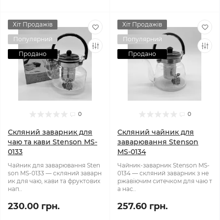
Хіт Продажів
Хіт Продажів
Популярний
Популярний
Продано
Продано
0
0
Скляний заварник для
Скляний чайник для
чаю та кави Stenson MS-
заварювання Stenson
0133
MS-0134
Чайник для заварювання Sten
Чайник-заварник Stenson MS-
son MS-0133 — скляний заварн
0134 — скляний заварник з не
ик для чаю, кави та фруктових
ржавіючим ситечком для чаю т
нап..
а нас..
230.00 грн.
257.60 грн.