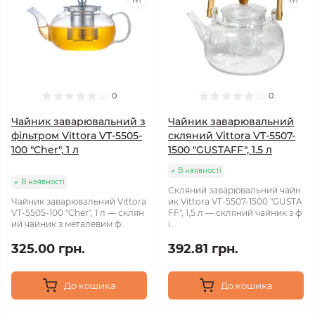
0
0
Чайник заварювальний з
Чайник заварювальний
фільтром Vittora VT-5505-
скляний Vittora VT-5507-
100 "Cher", 1 л
1500 "GUSTAFF", 1.5 л
В наявності
В наявності
Скляний заварювальний чайн
Чайник заварювальний Vittora
ик Vittora VT-5507-1500 "GUSTA
VT-5505-100 "Cher", 1 л — склян
FF", 1,5 л — скляний чайник з ф
ий чайник з металевим ф..
і..
325.00 грн.
392.81 грн.
До кошика
До кошика