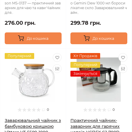
son MS-0137 — практичний зав
o Gemini Dew 1000 мл бороси
арник для чаю та кави Чайник
лікатне скло Заварювальний ч
для..
айн..
276.00 грн.
299.78 грн.
До кошика
До кошика
Популярний
Хіт Продажів
Популярний
Закінчується
0
0
Заварювальний чайник з
Практичний чайник-
бамбуковою кришкою
заварник для гарячих