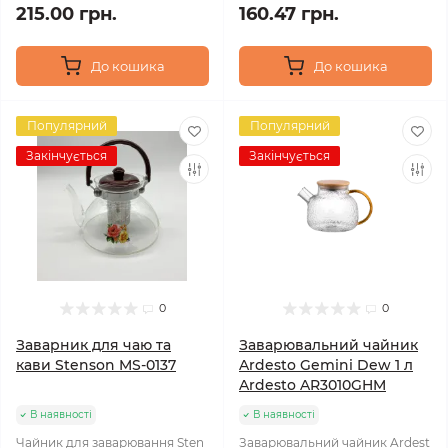
215.00 грн.
160.47 грн.
До кошика
До кошика
Популярний
Популярний
Закінчується
Закінчується
0
0
Заварник для чаю та
Заварювальний чайник
кави Stenson MS-0137
Ardesto Gemini Dew 1 л
Ardesto AR3010GHM
В наявності
В наявності
Чайник для заварювання Sten
Заварювальний чайник Ardest