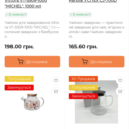
Vittora VT-5509-1000
напоїв УСПЕХ CJ-700D
"MICHEL", 1000 мл
В наявності
В наявності
Чайник для заварювання Vitto
Чайник-заварник — практичн
ra VT-5509-1000 "MICHEL", 1 л —
ий заварник для чаю, ягідних н
скляний заварник з бамбуков
апоїв і кави Чайник-заварник
о..
пі..
198.00 грн.
165.60 грн.
До кошика
До кошика
Популярний
Хіт Продажів
Закінчується
Популярний
Закінчується