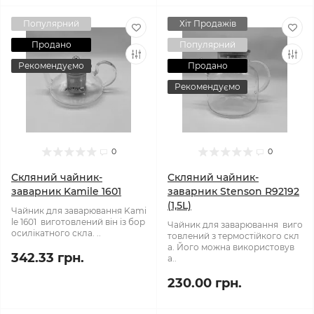
Популярний
Хіт Продажів
Продано
Популярний
Рекомендуємо
Продано
Рекомендуємо
0
0
Скляний чайник-
Скляний чайник-
заварник Kamile 1601
заварник Stenson R92192
(1,5L)
Чайник для заварювання Kami
le 1601 виготовлений він із бор
Чайник для заварювання виго
осилікатного скла. ..
товлений з термостійкого скл
а. Його можна використовув
342.33 грн.
а..
230.00 грн.