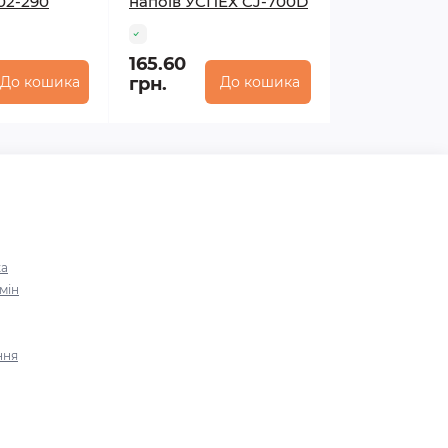
02-290
напоїв УСПЕХ CJ-700D
165.60
До кошика
грн.
До кошика
ка
мін
ння