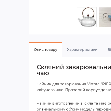
Опис товару
Характеристики
В
Скляний заварювальний
чаю
Чайник для заварювання Vittora "PIE
квітучого чаю. Прозорий корпус дозв
Чайник виготовлений зі скла та має р
оптимальному об’єму модель підходи