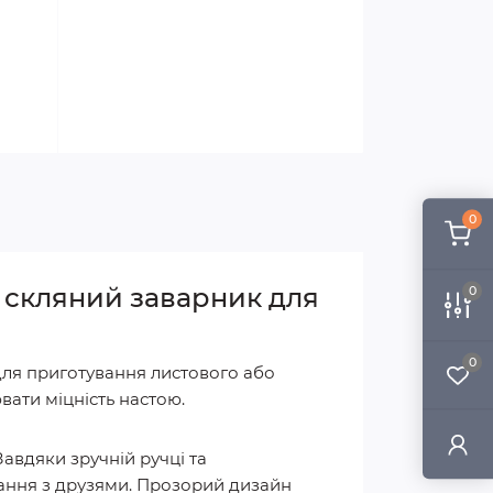
0
— скляний заварник для
0
0
для приготування листового або
ати міцність настою.
авдяки зручній ручці та
ання з друзями. Прозорий дизайн