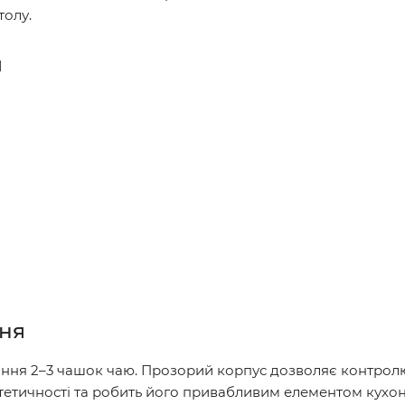
толу.
и
ння
ання 2–3 чашок чаю. Прозорий корпус дозволяє контрол
етичності та робить його привабливим елементом кухон