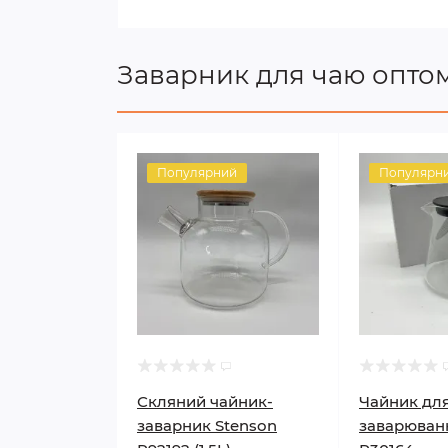
Заварник для чаю опто
Популярний
Популярн
Скляний чайник-
Чайник дл
заварник Stenson
заварюван