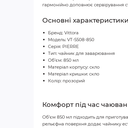
гармонійно доповнює сервірування с
Основні характеристик
Бренд: Vittora
Модель: VT-5508-850
Серія: PIERRE
Тип: чайник для заварювання
Об’єм: 850 мл
Матеріал корпусу: скло
Матеріал кришки: скло
Колір: прозорий
Комфорт під час чаюва
Об’єм 850 мл підходить для приготув
рельєфна поверхня додає чайнику ест