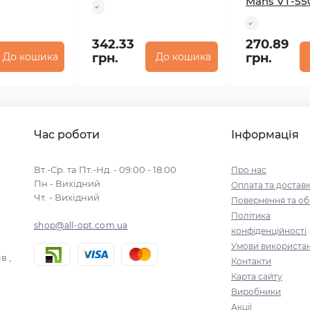
Mans VT-55
342.33
270.89
До кошика
грн.
До кошика
грн.
Час роботи
Інформація
Вт.-Ср. та Пт.-Нд. - 09:00 - 18:00
Про нас
Пн - Вихідний
Оплата та достав
Чт. - Вихідний
Повернення та об
Політика
shop@all-opt.com.ua
конфіденційності
Умови використа
в ,
Контакти
Карта сайту
Виробники
Акції