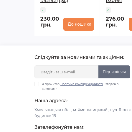
R92192 (1,5L)
R30164
230.00
276.00
грн.
До кошика
грн.
Слідкуйте за новинками та акціями:
Підпишіться
Я прочитав
Політика конфіденційності
і згоден з
вимогами
Наша адреса:
Хмельницька обл. , м. Хмельницький , вул. Геологі
будинок 19
Зателефонуйте нам: