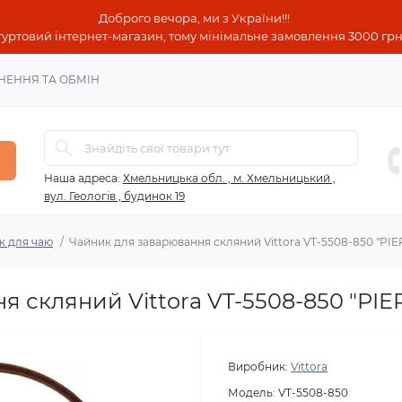
Доброго вечора, ми з України!!!
гуртовий інтернет-магазин, тому мінімальне замовлення 3000 грн!
НЕННЯ ТА ОБМІН
Наша адреса:
Хмельницька обл. , м. Хмельницький ,
вул. Геологів , будинок 19
к для чаю
Чайник для заварювання скляний Vittora VT-5508-850 "PIE
 скляний Vittora VT-5508-850 "PIER
Виробник:
Vittora
Модель:
VT-5508-850