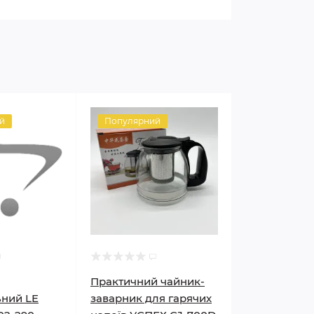
й
Популярний
Практичний чайник-
ний LE
заварник для гарячих