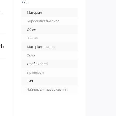
всі)
т.
Матеріал
Боросилікатне скло
Об'єм
850 мл
н.
Матеріал кришки
Скло
Особливості
з фільтром
Тип
Чайник для заварювання