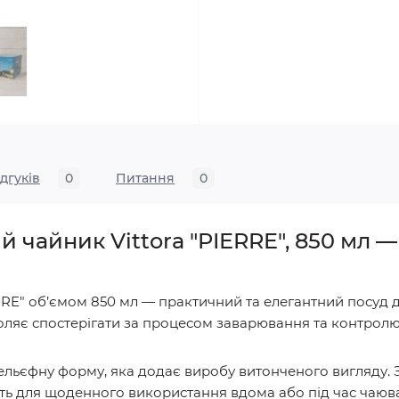
ідгуків
0
Питання
0
 чайник Vittora "PIERRE", 850 мл 
RRE" об’ємом 850 мл — практичний та елегантний посуд 
оляє спостерігати за процесом заварювання та контролюв
ельєфну форму, яка додає виробу витонченого вигляду. З
ть для щоденного використання вдома або під час чаюв