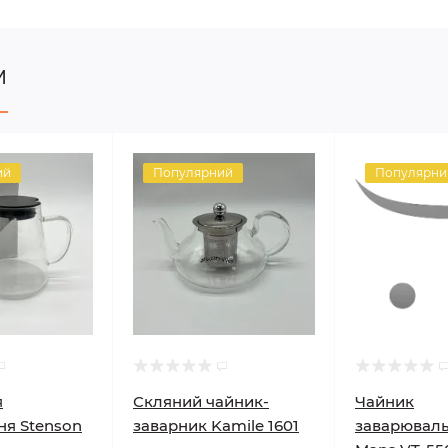
м
ий
Популярний
Популярни
я
Скляний чайник-
Чайник
ня Stenson
заварник Kamile 1601
заварюваль