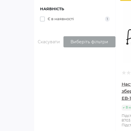
НАЯВНІСТЬ
Є в наявності
1
Скасувати
Виберіть фільтри
Нас
збе
EB-
В н
Підс
8703
Підст