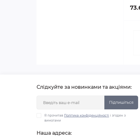
73.
Слідкуйте за новинками та акціями:
Підпишіться
Я прочитав
Політика конфіденційності
і згоден з
вимогами
Наша адреса: