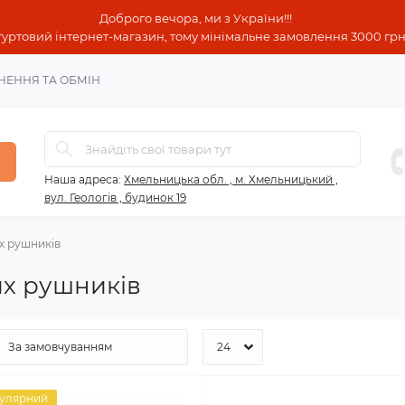
Доброго вечора, ми з України!!!
гуртовий інтернет-магазин, тому мінімальне замовлення 3000 грн!
НЕННЯ ТА ОБМІН
Наша адреса:
Хмельницька обл. , м. Хмельницький ,
вул. Геологів , будинок 19
х рушників
их рушників
улярний