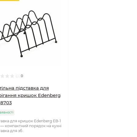
0
тільна підставка для
рігання кришок Edenberg
18703
аявності
тавка для кришок Edenberg EB-1
 — компактний порядок на кухні
авка для зб..