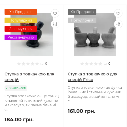
Хіт Продажів
Хіт Продажів
Популярний
Популярний
Закінчується
Рекомендуємо
0
0
Ступка з товкачкою для
Ступка з товкачкою для
спецій
спецій Frico
Ступка з товкачкою - це функц
В наявності
іональний і стильний кухонни
Ступка з товкачкою - це функц
й аксесуар, які займе гідне мі
іональний і стильний кухонни
с..
й аксесуар, які займе гідне мі
с..
161.00 грн.
184.00 грн.