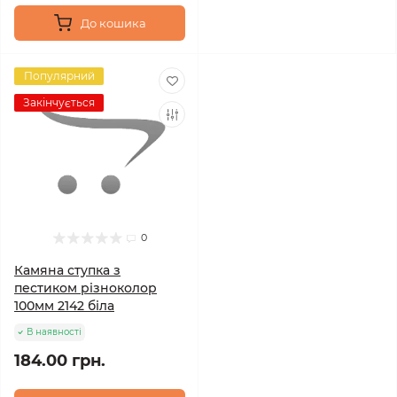
До кошика
Популярний
Закінчується
0
Камяна ступка з
пестиком різноколор
100мм 2142 біла
В наявності
184.00 грн.