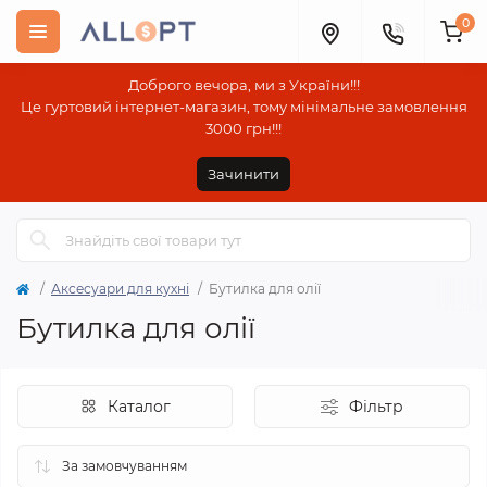
0
Доброго вечора, ми з України!!!
Це гуртовий інтернет-магазин, тому мінімальне замовлення
3000 грн!!!
Зачинити
Аксесуари для кухні
Бутилка для олії
Бутилка для олії
Каталог
Фільтр