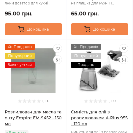
яний дозатор для кухні ..
на пляшка для кухні П..
95.00 грн.
65.00 грн.
До кошика
До кошика
Хіт Продажів
Хіт Продажів
Популярний
Популярний
Закінчується
Продано
0
0
Розпилювач для масла та
Ємність для олії з
оцту Empire EM-9452 - 150
розпилювачем A-Plus 955
мл
- 120 мл
Ємність для олії з розпилювач
В наявності