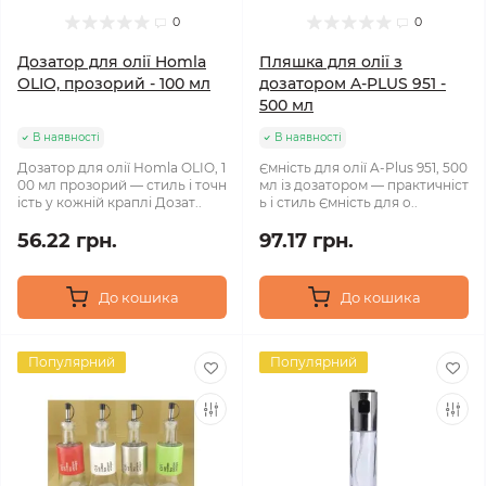
0
0
Дозатор для олії Homla
Пляшка для олії з
OLIO, прозорий - 100 мл
дозатором A-PLUS 951 -
500 мл
В наявності
В наявності
Дозатор для олії Homla OLIO, 1
Ємність для олії A-Plus 951, 500
00 мл прозорий — стиль і точн
мл із дозатором — практичніст
ість у кожній краплі Дозат..
ь і стиль Ємність для о..
56.22 грн.
97.17 грн.
До кошика
До кошика
Популярний
Популярний