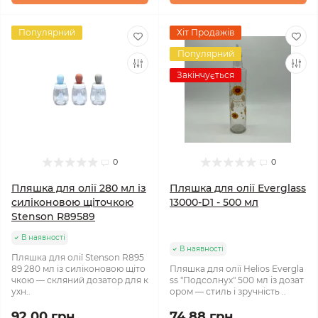
Популярний
Хіт Продажів
Популярний
Закінчується
0
0
Пляшка для олії 280 мл із
Пляшка для олії Everglass
силіконовою щіточкою
13000-D1 - 500 мл
Stenson R89589
В наявності
В наявності
Пляшка для олії Stenson R895
89 280 мл із силіконовою щіто
Пляшка для олії Helios Evergla
чкою — скляний дозатор для к
ss "Подсолнух" 500 мл із дозат
ухн..
ором — стиль і зручність ..
92.00 грн.
74.88 грн.