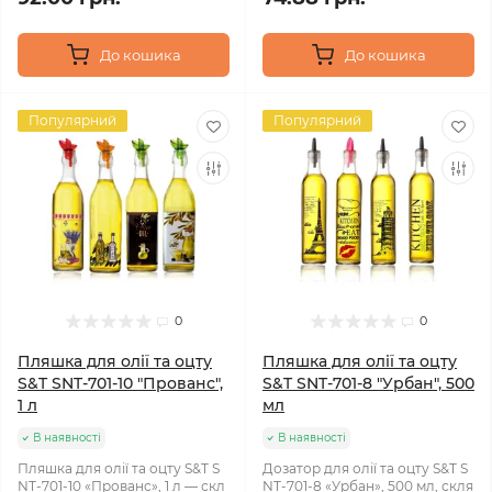
До кошика
До кошика
Популярний
Популярний
0
0
Пляшка для олії та оцту
Пляшка для олії та оцту
S&T SNT-701-10 "Прованс",
S&T SNT-701-8 "Урбан", 500
1 л
мл
В наявності
В наявності
Пляшка для олії та оцту S&T S
Дозатор для олії та оцту S&T S
NT-701-10 «Прованс», 1 л — скл
NT-701-8 «Урбан», 500 мл, скля