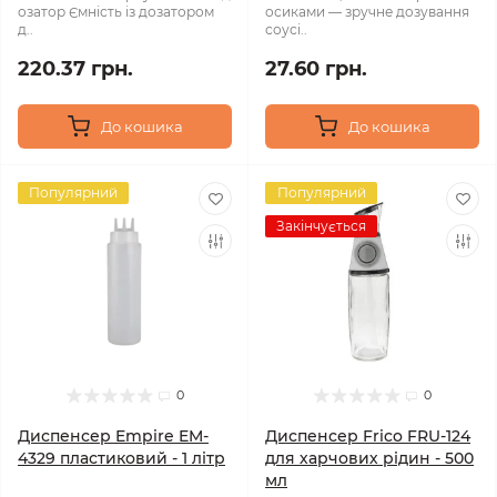
озатор Ємність із дозатором
осиками — зручне дозування
д..
соусі..
220.37 грн.
27.60 грн.
До кошика
До кошика
Популярний
Популярний
Закінчується
0
0
Диспенсер Empire EM-
Диспенсер Frico FRU-124
4329 пластиковий - 1 літр
для харчових рідин - 500
мл