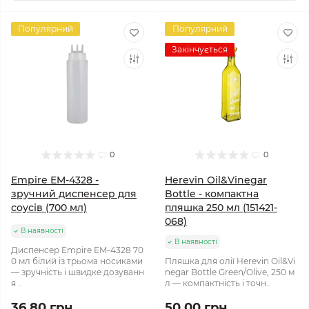
Популярний
Популярний
Закінчується
0
0
Empire EM-4328 -
Herevin Oil&Vinegar
зручний диспенсер для
Bottle - компактна
соусів (700 мл)
пляшка 250 мл (151421-
068)
В наявності
В наявності
Диспенсер Empire EM-4328 70
0 мл білий із трьома носиками
Пляшка для олії Herevin Oil&Vi
— зручність і швидке дозуванн
negar Bottle Green/Olive, 250 м
я ..
л — компактність і точн..
36.80 грн.
50.00 грн.