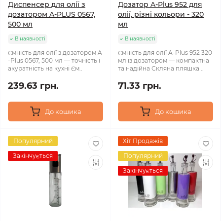
Диспенсер для олії з
Дозатор A-Plus 952 для
дозатором A-PLUS 0567,
олії, різні кольори - 320
500 мл
мл
В наявності
В наявності
Ємність для олії з дозатором A
Ємність для олії A-Plus 952 320
-Plus 0567, 500 мл — точність і
мл із дозатором — компактна
акуратність на кухні Єм..
та надійна Скляна пляшка ..
239.63 грн.
71.33 грн.
До кошика
До кошика
Популярний
Хіт Продажів
Закінчується
Популярний
Закінчується