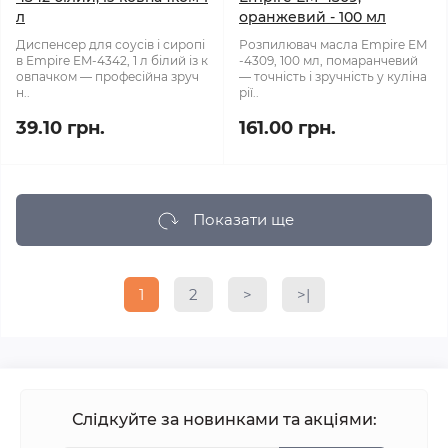
л
оранжевий - 100 мл
Диспенсер для соусів і сиропі
Розпилювач масла Empire ЕМ
в Empire EM-4342, 1 л білий із к
-4309, 100 мл, помаранчевий
овпачком — професійна зруч
— точність і зручність у куліна
н..
рії..
39.10 грн.
161.00 грн.
Показати ще
1
2
>
>|
Слідкуйте за новинками та акціями: