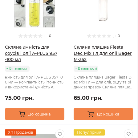
0
0
Скляна ємність для
Скляна пляшка Fiesta
соусів і олії A-PLUS 957
Dec Mix 1 л для олії Bager
-100 мл
M-352
В наявності
В наявності
Ємність для олії A-PLUS 957 10
Скляна пляшка Bager Fiesta D
0 мл — компактність і точність
ec Mix 1 л — для олії, оцту та рі
у використанні Ємність A..
дких заправок Скляна пляшк..
75.00 грн.
65.00 грн.
До кошика
До кошика
Хіт Продажів
Популярний