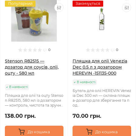
Популярний
Закінчується
0
0
Stenson R82515 —
Пляшка для олії Venezia
дозатор для соусів, олії,
Dec 0.5 л з дозатором
оцту - 580 мл
HEREVIN -151135-000
В наявності
В наявності
Бутель для олії HEREVIN Venez
Пляшка для олії та оцту Stenso
ia Dec 500 мл — скляна пляшк
n R82515, 580 мл із дозатором
а-дозатор для зберігання та п
— контроль, чистота та зручн..
од..
138.00 грн.
70.00 грн.
До кошика
До кошика