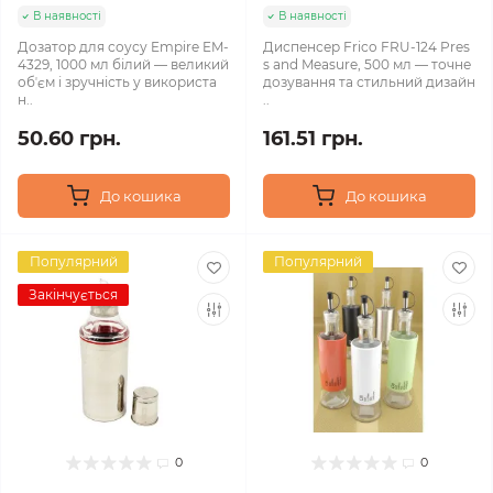
В наявності
В наявності
Дозатор для соусу Empire EM-
Диспенсер Frico FRU-124 Pres
4329, 1000 мл білий — великий
s and Measure, 500 мл — точне
обʼєм і зручність у використа
дозування та стильний дизайн
н..
..
50.60 грн.
161.51 грн.
До кошика
До кошика
Популярний
Популярний
Закінчується
0
0