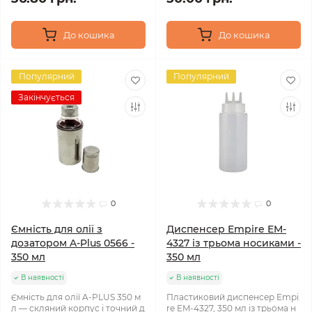
До кошика
До кошика
Популярний
Популярний
Закінчується
0
0
Ємність для олії з
Диспенсер Empire EM-
дозатором A-Plus 0566 -
4327 із трьома носиками -
350 мл
350 мл
В наявності
В наявності
Ємність для олії A-PLUS 350 м
Пластиковий диспенсер Empi
л — скляний корпус і точний д
re EM-4327, 350 мл із трьома н