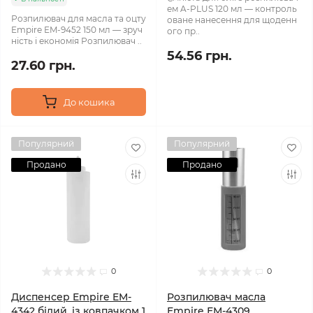
ем A-PLUS 120 мл — контроль
Розпилювач для масла та оцту
оване нанесення для щоденн
Empire EM-9452 150 мл — зруч
ого пр..
ність і економія Розпилювач ..
54.56 грн.
27.60 грн.
До кошика
Популярний
Популярний
Продано
Продано
0
0
Диспенсер Empire EM-
Розпилювач масла
4342 білий, із ковпачком 1
Empire ЕМ-4309,