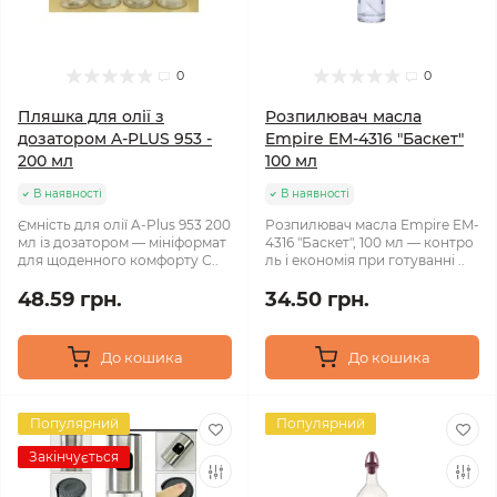
0
0
Пляшка для олії з
Розпилювач масла
дозатором A-PLUS 953 -
Empire EM-4316 "Баскет"
200 мл
100 мл
В наявності
В наявності
Ємність для олії A-Plus 953 200
Розпилювач масла Empire EM-
мл із дозатором — мініформат
4316 "Баскет", 100 мл — контро
для щоденного комфорту С..
ль і економія при готуванні ..
48.59 грн.
34.50 грн.
До кошика
До кошика
Популярний
Популярний
Закінчується