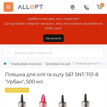
0
Доброго вечора, ми з України!!!
Це гуртовий інтернет-магазин, тому мінімальне замовлення
3000 грн!!!
Зачинити
Аксесуари для кухні
Бутилка для олії
Пляшка для олії та оц
Пляшка для олії та оцту S&T SNT-701-8
"Урбан", 500 мл
Популярний