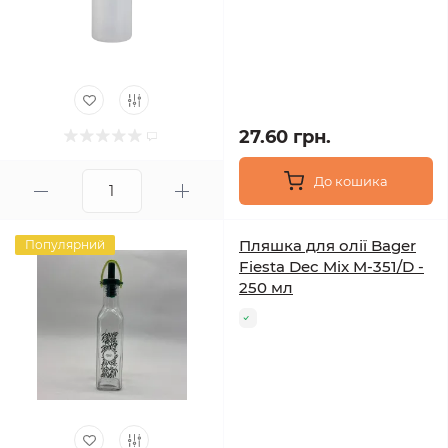
27.60 грн.
До кошика
Пляшка для олії Bager
Популярний
Fiesta Dec Mix M-351/D -
250 мл