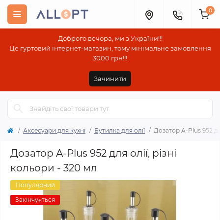
0
Доброго вечора, ми з України!!!
Це гуртовий інтернет-магазин, тому мінімальне замовлення
3000 грн!!!
Зачинити
Аксесуари для кухні
Бутилка для олії
Дозатор A-Plus 952 дл
Дозатор A-Plus 952 для олії, різні
кольори - 320 мл
Популярний
Закінчується