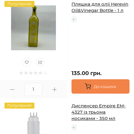
Пляшка для олії Herevin
Популярний
Oil&Vinegar Bottle - 1 л
135.00 грн.
До кошика
Диспенсер Empire EM-
Популярний
4327 із трьома
носиками - 350 мл