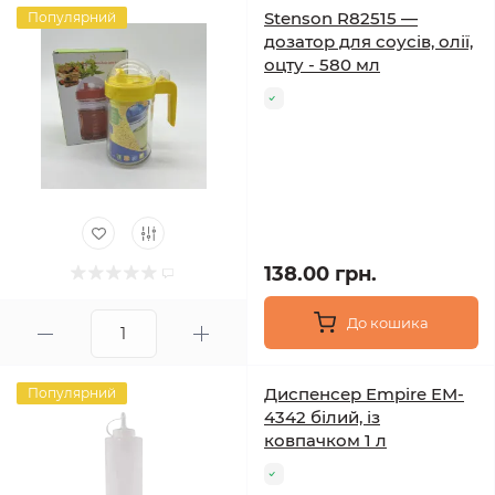
Stenson R82515 —
Популярний
дозатор для соусів, олії,
оцту - 580 мл
138.00 грн.
До кошика
Диспенсер Empire EM-
Популярний
4342 білий, із
ковпачком 1 л