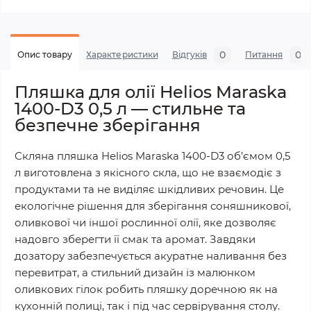
0
0
Опис товару
Характеристики
Відгуків
Питання
Пляшка для олії Helios Maraska
1400-D3 0,5 л — стильне та
безпечне зберігання
Скляна пляшка Helios Maraska 1400-D3 об’ємом 0,5
л виготовлена з якісного скла, що не взаємодіє з
продуктами та не виділяє шкідливих речовин. Це
екологічне рішення для зберігання соняшникової,
оливкової чи іншої рослинної олії, яке дозволяє
надовго зберегти її смак та аромат. Завдяки
дозатору забезпечується акуратне наливання без
перевитрат, а стильний дизайн із малюнком
оливкових гілок робить пляшку доречною як на
кухонній полиці, так і під час сервірування столу.