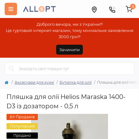
0
Доброго вечора, ми з України!!!
Це гуртовий інтернет-магазин, тому мінімальне замовлення
3000 грн!!!
Зачинити
Аксесуари для кухні
Бутилка для олії
Пляшка для олії Helio
Пляшка для олії Helios Maraska 1400-
D3 із дозатором - 0,5 л
Хіт Продажів
Популярний
Продано