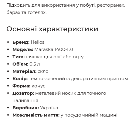
Підходить для використання у побуті, ресторанах,
барах та готелях.
Основні характеристики
Бренд:
Helios
Модель:
Maraska 1400-D3
Тип:
пляшка для олії або оцту
Об’єм:
0,5 л
Матеріал:
скло
Колір:
темно-зелений із декоративним принтом
Форма:
конус
Дозатор:
металевий носик для точного
наливання
Виробник:
Україна
Можливість миття:
у посудомийній машині