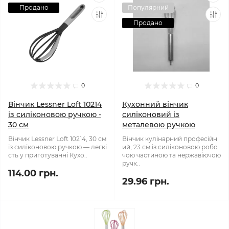
Продано
Популярний
Продано
0
0
Вінчик Lessner Loft 10214
Кухонний вінчик
із силіконовою ручкою -
силіконовий із
30 см
металевою ручкою
Вінчик Lessner Loft 10214, 30 см
Вінчик кулінарний професійн
із силіконовою ручкою — легкі
ий, 23 см із силіконовою робо
сть у приготуванні Кухо..
чою частиною та нержавіючою
ручк..
114.00 грн.
29.96 грн.