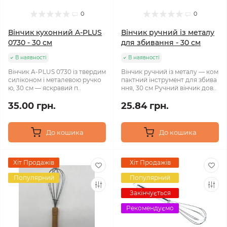
0
0
Вінчик кухонний A‑PLUS
Вінчик ручний із металу
0730 - 30 см
для збивання - 30 см
В наявності
В наявності
Вінчик A‑PLUS 0730 із твердим
Вінчик ручний із металу — ком
силіконом і металевою ручко
пактний інструмент для збива
ю, 30 см — яскравий п..
ння, 30 см Ручний вінчик дов..
35.00 грн.
25.84 грн.
До кошика
До кошика
Хіт Продажів
Хіт Продажів
Популярний
Популярний
Закінчується
Рекомендуємо