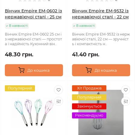
Вінчик Empire EM‑0602 із
Вінчик Empire EM‑9532 із
нержавіючої сталі - 25 см
нержавіючої сталі - 22 см
В наявності
В наявності
Вінчик Empire EM‑0602 25 см і
Вінчик Empire EM‑9532 із нерж
з нержавіючої сталі — простот
авіючої сталі, 22 см — зручніст
а і надійність Кухонний він..
ь і компактність н..
48.30 грн.
41.40 грн.
До кошика
До кошика
Популярний
Хіт Продажів
Популярний
Закінчується
Рекомендуємо