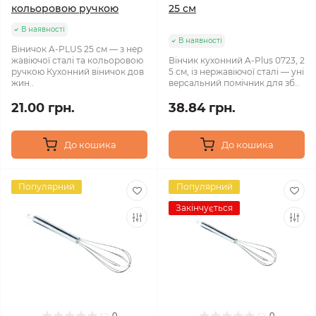
кольоровою ручкою
25 см
В наявності
В наявності
Віничок A-PLUS 25 см — з нер
жавіючої сталі та кольоровою
Вінчик кухонний A‑Plus 0723, 2
ручкою Кухонний віничок дов
5 см, із нержавіючої сталі — уні
жин..
версальний помічник для зб..
21.00 грн.
38.84 грн.
До кошика
До кошика
Популярний
Популярний
Закінчується
0
0