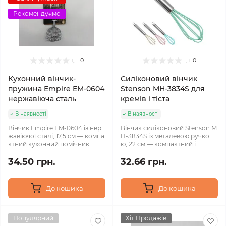
Рекомендуємо
0
0
Кухонний вінчик-
Силіконовий вінчик
пружина Empire EM‑0604
Stenson MH‑3834S для
нержавіюча сталь
кремів і тіста
В наявності
В наявності
Вінчик Empire EM‑0604 із нер
Вінчик силіконовий Stenson M
жавіючої сталі, 17,5 см — компа
H-3834S із металевою ручко
ктний кухонний помічник ..
ю, 22 см — компактний і ..
34.50 грн.
32.66 грн.
До кошика
До кошика
Популярний
Хіт Продажів