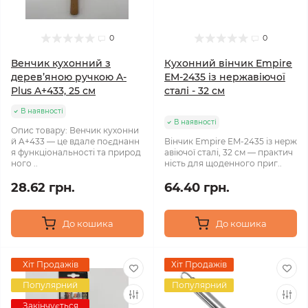
0
0
Венчик кухонний з
Кухонний вінчик Empire
дерев’яною ручкою A-
EM‑2435 із нержавіючої
Plus A+433, 25 см
сталі - 32 см
В наявності
В наявності
Опис товару: Венчик кухонни
й A+433 — це вдале поєднанн
Вінчик Empire EM‑2435 із нерж
я функціональності та природ
авіючої сталі, 32 см — практич
ного ..
ність для щоденного приг..
28.62 грн.
64.40 грн.
До кошика
До кошика
Хіт Продажів
Хіт Продажів
Популярний
Популярний
Закінчується