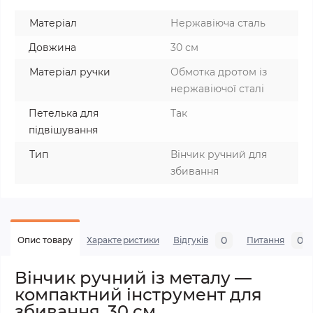
Матеріал
Нержавіюча сталь
Довжина
30 см
Матеріал ручки
Обмотка дротом із
нержавіючої сталі
Петелька для
Так
підвішування
Тип
Вінчик ручний для
збивання
0
0
Опис товару
Характеристики
Відгуків
Питання
Вінчик ручний із металу —
компактний інструмент для
збивання, 30 см