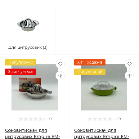
Для цитрусових (3)
Популярний
Хіт Продажів
Закінчується
Популярний
0
0
Соковитискач для
Соковитискач для
цитрусових Empire EM-
цитрусових Empire EM-