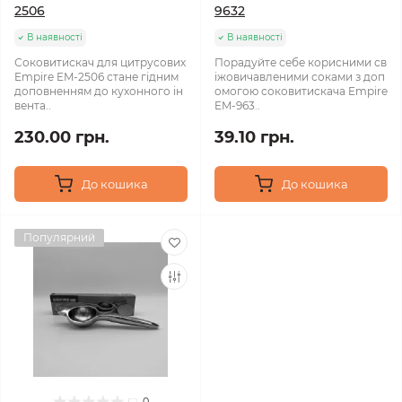
2506
9632
В наявності
В наявності
Соковитискач для цитрусових
Порадуйте себе корисними св
Empire EM-2506 стане гідним
іжовичавленими соками з доп
доповненням до кухонного ін
омогою соковитискача Empire
вента..
EM-963..
230.00 грн.
39.10 грн.
До кошика
До кошика
Популярний
0