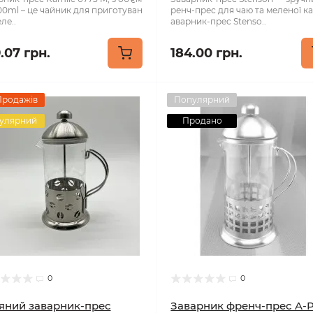
00ml – це чайник для приготуван
ренч-прес для чаю та меленої к
ле..
аварник-прес Stenso..
.07 грн.
184.00 грн.
Продажів
Популярний
улярний
Продано
0
0
яний заварник-прес
Заварник френч-прес A-