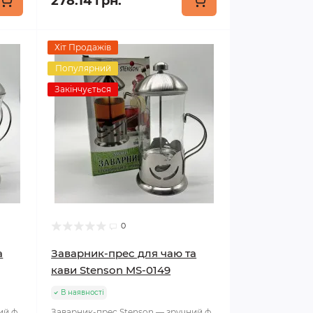
278.14 грн.
Хіт Продажів
Популярний
Закінчується
0
а
Заварник-прес для чаю та
кави Stenson MS-0149
В наявності
ий ф
Заварник-прес Stenson — зручний ф