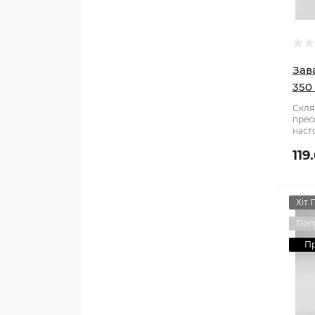
Зав
350
Скля
прес
насто
119
Хіт 
Поп
П