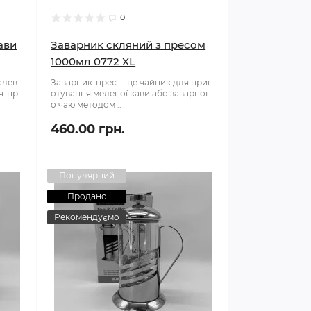
0
ави
Заварник скляний з пресом
1000мл 0772 XL
алев
Заварник-прес – це чайник для приг
ч-пр
отування меленої кави або заварног
о чаю методом ..
460.00 грн.
Популярний
Продано
Рекомендуємо