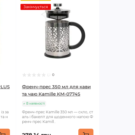
Закінчується
0
PLUS
Френч-прес 350 мл для кави
та чаю Kamille KM-0774S
В наявності
із за
Френч-прес Kamille 350 мл — скло, ст
 та н
аль і бакеліт для щоденного напою Ф
ренч-прес Kamill..