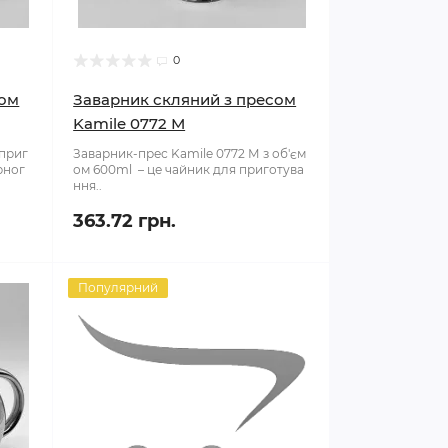
0
сом
Заварник скляний з пресом
Kamile 0772 М
 приг
Заварник-прес Kamile 0772 М з об'єм
рног
ом 600ml – це чайник для приготува
ння..
363.72 грн.
Популярний