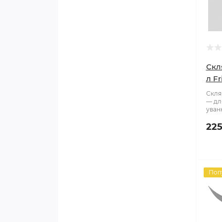
Скл
л F
Склян
— дл
уван
225
Поп