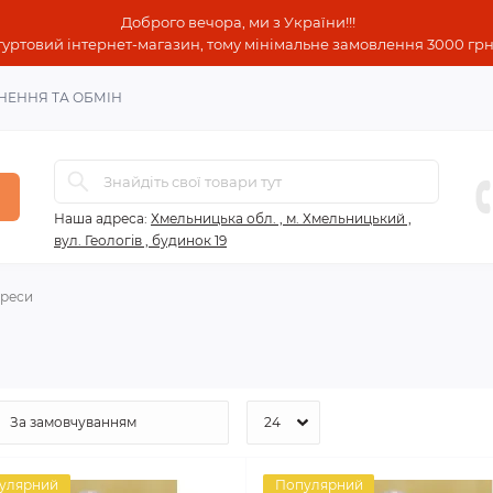
Доброго вечора, ми з України!!!
гуртовий інтернет-магазин, тому мінімальне замовлення 3000 грн!
НЕННЯ ТА ОБМІН
Наша адреса:
Хмельницька обл. , м. Хмельницький ,
вул. Геологів , будинок 19
реси
улярний
Популярний