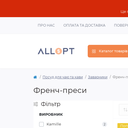
Це 
ПРО НАС
ОПЛАТА ТА ДОСТАВКА
ПОВЕР
Каталог товарів
Посуд для чаю та кави
Заварники
Френч-п
Френч-преси
Фільтр
ВИРОБНИК
Kamille
2
Поп