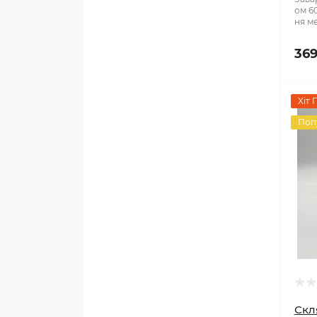
ом 6
ня ме
369
Хіт 
Поп
Скл