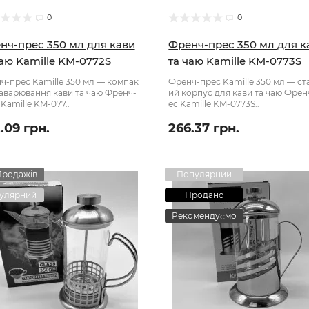
0
0
нч-прес 350 мл для кави
Френч-прес 350 мл для к
чаю Kamille KM-0772S
та чаю Kamille KM-0773S
ч-прес Kamille 350 мл — компак
Френч-прес Kamille 350 мл — ст
заварювання кави та чаю Френч-
ий корпус для кави та чаю Френ
Kamille KM-077..
ес Kamille KM-0773S..
.09 грн.
266.37 грн.
Продажів
Популярний
улярний
Продано
Рекомендуємо