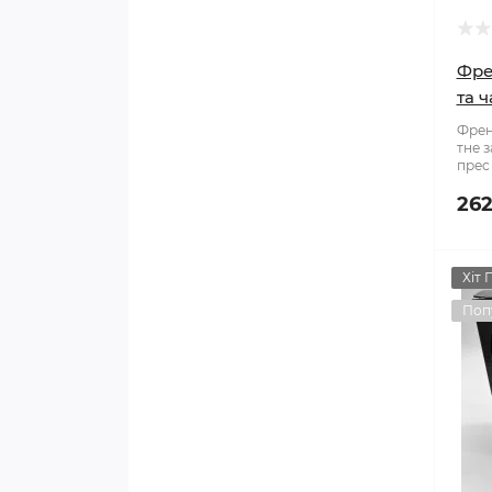
Фре
та 
Френ
тне 
прес 
262
Хіт 
Поп