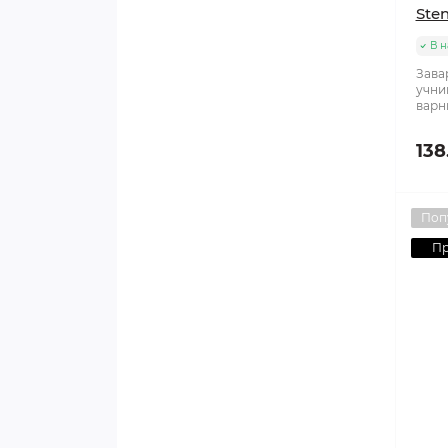
Ste
В н
Зава
учни
варни
138
Поп
П