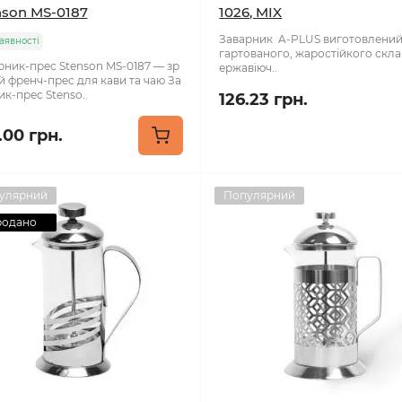
nson MS-0187
1026, MIX
Заварник A-PLUS виготовлений 
аявності
гартованого, жаростійкого скла
рник-прес Stenson MS-0187 — зр
ержавіюч..
й френч-прес для кави та чаю За
к-прес Stenso..
126.23 грн.
.00 грн.
улярний
Популярний
родано