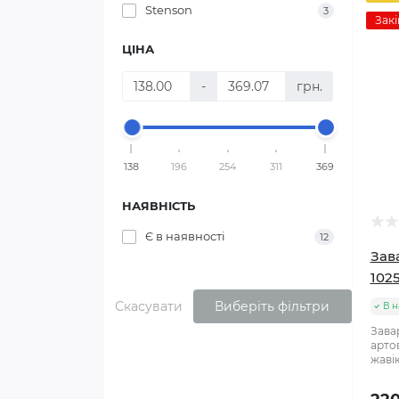
Stenson
3
Закі
ЦІНА
-
грн.
138
196
254
311
369
НАЯВНІСТЬ
Є в наявності
12
Зав
1025
Скасувати
Виберіть фільтри
В н
Зава
арто
жавію