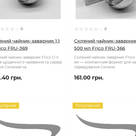
0
0
яний чайник-заварник 1,1
Скляний чайник-заварни
rico FRU-369
500 мл Frico FRU-366
ий чайник-заварник Frico 1,1 л
Скляний чайник-заварник Frico
я щоденного чаювання та сервір
мл — компактний формат для ча
ня Скляний ча..
сервірування Скляни..
.40 грн.
161.00 грн.
улярний
Популярний