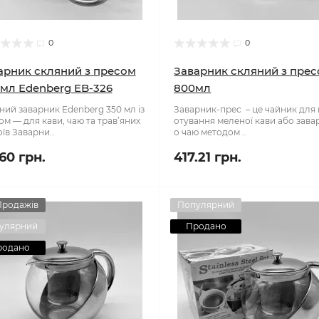
0
0
арник скляний з пресом
Заварник скляний з пре
 мл Edenberg EB-326
800мл
ний заварник Edenberg 350 мл із
Заварник-прес – це чайник для
ом — для кави, чаю та трав’яних
отування меленої кави або зава
їв Заварни..
о чаю методом ..
.60 грн.
417.21 грн.
Продажів
Популярний
улярний
Продано
родано