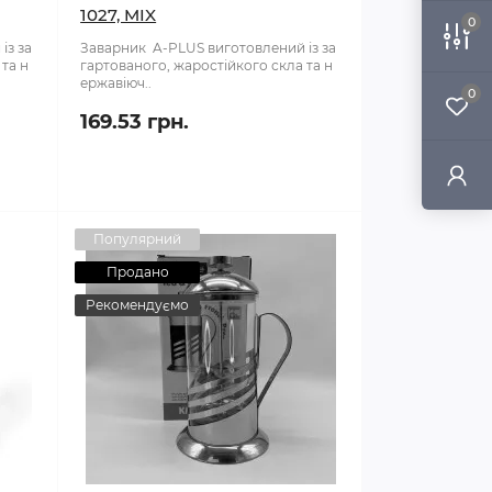
1027, MIX
0
із за
Заварник A-PLUS виготовлений із за
 та н
гартованого, жаростійкого скла та н
ержавіюч..
0
169.53 грн.
Популярний
Продано
Рекомендуємо