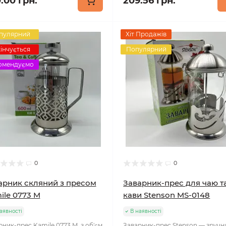
.00 грн.
209.56 грн.
пулярний
Хіт Продажів
інчується
Популярний
омендуємо
0
0
арник скляний з пресом
Заварник-прес для чаю т
ile 0773 M
кави Stenson MS-0148
аявності
В наявності
рник-прес Kamile 0773 M, з об'єм
Заварник-прес Stenson — зручн