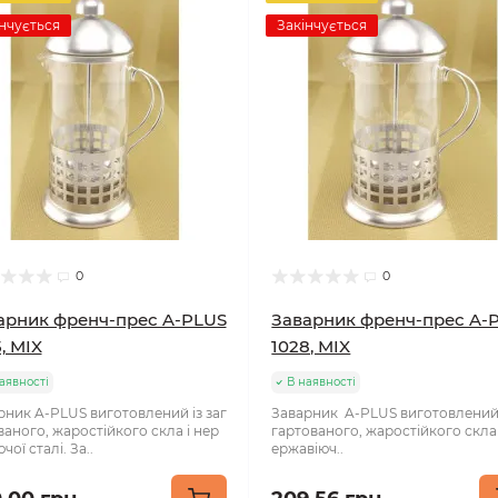
нчується
Закінчується
0
0
арник френч-прес A-PLUS
Заварник френч-прес A-
, MIX
1028, MIX
аявності
В наявності
рник A-PLUS виготовлений із заг
Заварник A-PLUS виготовлений 
ваного, жаростійкого скла і нер
гартованого, жаростійкого скла
чої сталі. За..
ержавіюч..