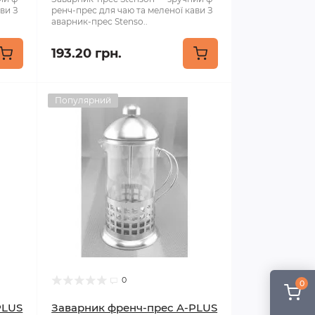
ави З
ренч-прес для чаю та меленої кави З
аварник-прес Stenso..
193.20 грн.
Популярний
0
0
PLUS
Заварник френч-прес A-PLUS