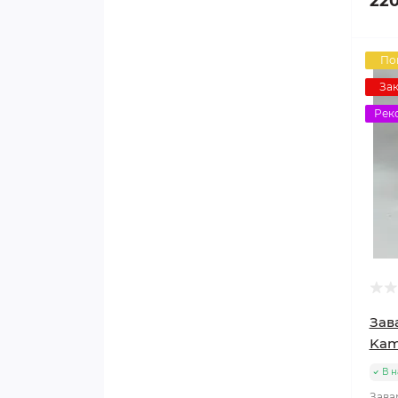
220
По
Зак
Рек
Зав
Kam
В н
Зава