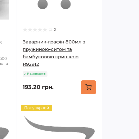
0
к
Заварник-графін 800мл з
пружиною-ситом та
бамбуковою кришкою
 500
ю та
R92912
В наявності
193.20 грн.
Популярний