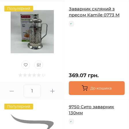
Заварник скляний з
Популярний
пресом Kamile 0773 M
369.07 грн.
До кошика
9750 Сито заварник
Популярний
130мм