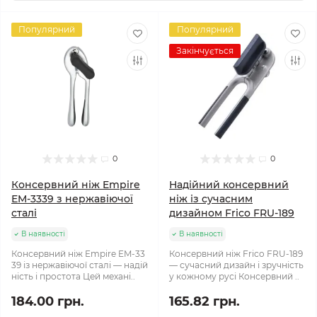
Популярний
Популярний
Закінчується
0
0
Консервний ніж Empire
Надійний консервний
EM-3339 з нержавіючої
ніж із сучасним
сталі
дизайном Frico FRU-189
В наявності
В наявності
Консервний ніж Empire EM-33
Консервний ніж Frico FRU-189
39 із нержавіючої сталі — надій
— сучасний дизайн і зручність
ність і простота Цей механі..
у кожному русі Консервний ..
184.00 грн.
165.82 грн.