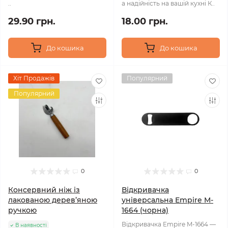
..
а надійність на вашій кухні К..
29.90 грн.
18.00 грн.
До кошика
До кошика
Хіт Продажів
Популярний
Популярний
0
0
Консервний ніж із
Відкривачка
лакованою дерев’яною
універсальна Empire M-
ручкою
1664 (чорна)
Відкривачка Empire M-1664 —
В наявності