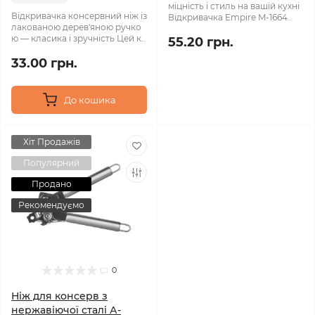
міцність і стиль на вашій кухні
Відкривачка консервний ніж із
Відкривачка Empire M-1664..
лакованою дерев'яною ручко
ю — класика і зручність Цей к..
55.20 грн.
33.00 грн.
До кошика
Хіт Продажів
Популярний
Продано
Рекомендуємо
0
Ніж для консерв з
нержавіючої сталі А-