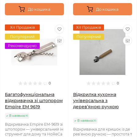
До кошика
До кошика
Хіт Продажів
Хіт Продажів
Популярний
Популярний
Рекомендуємо
0
0
Багатофункціональна
Відкрилка кухонна
відкривачка зі штопором
універсальна з
Empire EM 9619
дерев’яною ручкою
В наявності
В наявності
Відкривачка Empire EM-9619 зі
штопором — універсальний ін
Відкривачка для кришок із де
струмент для дому та HoReCa
рев’яною ручкою — простота т