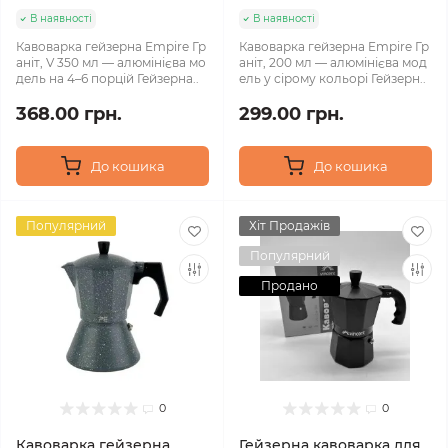
В наявності
В наявності
Кавоварка гейзерна Empire Гр
Кавоварка гейзерна Empire Гр
аніт, V 350 мл — алюмінієва мо
аніт, 200 мл — алюмінієва мод
дель на 4–6 порцій Гейзерна..
ель у сірому кольорі Гейзерн..
368.00 грн.
299.00 грн.
До кошика
До кошика
Популярний
Хіт Продажів
Популярний
Продано
0
0
Кавоварка гейзерна
Гейзерна кавоварка для