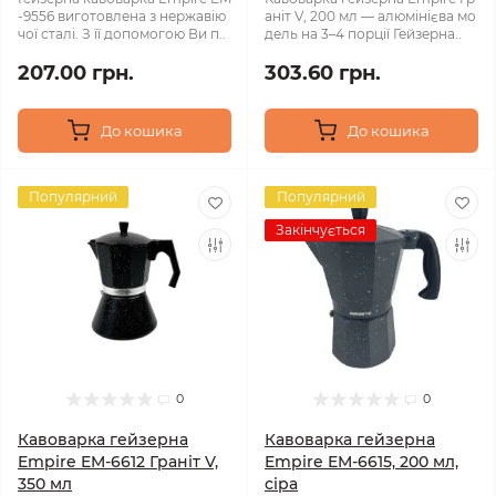
-9556 виготовлена ​​з нержавію
аніт V, 200 мл — алюмінієва мо
чої сталі. З її допомогою Ви п..
дель на 3–4 порції Гейзерна..
207.00 грн.
303.60 грн.
До кошика
До кошика
Популярний
Популярний
Закінчується
0
0
Кавоварка гейзерна
Кавоварка гейзерна
Empire EM-6612 Граніт V,
Empire EM-6615, 200 мл,
350 мл
сіра