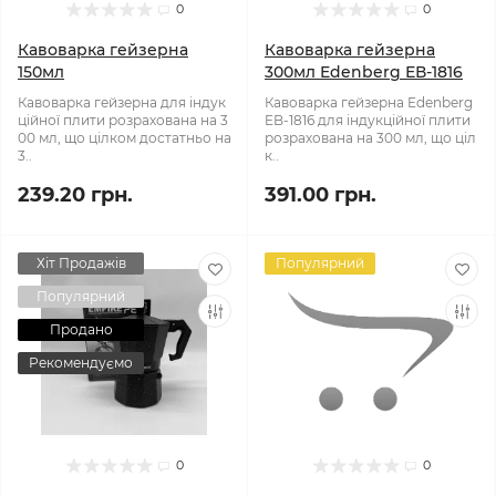
0
0
Кавоварка гейзерна
Кавоварка гейзерна
150мл
300мл Edenberg ЕВ-1816
Кавоварка гейзерна для індук
Кавоварка гейзерна Edenberg
ційної плити розрахована на 3
EB-1816 для індукційної плити
00 мл, що цілком достатньо на
розрахована на 300 мл, що ціл
3..
к..
239.20 грн.
391.00 грн.
Хіт Продажів
Популярний
Популярний
Продано
Рекомендуємо
0
0