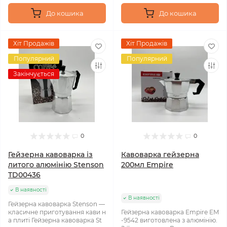
До кошика
До кошика
Хіт Продажів
Хіт Продажів
Популярний
Популярний
Закінчується
0
0
Гейзерна кавоварка із
Кавоварка гейзерна
литого алюмінію Stenson
200мл Empire
TD00436
В наявності
В наявності
Гейзерна кавоварка Stenson —
класичне приготування кави н
Гейзерна кавоварка Empire EM
а плиті Гейзерна кавоварка St
-9542 виготовлена ​​з алюмінію.