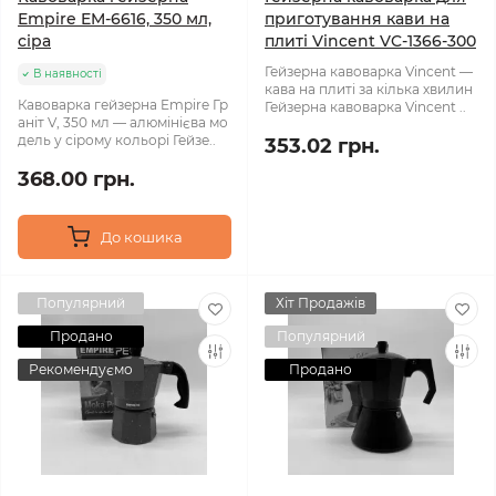
Empire EM-6616, 350 мл,
приготування кави на
сіра
плиті Vincent VC-1366-300
Гейзерна кавоварка Vincent —
В наявності
кава на плиті за кілька хвилин
Кавоварка гейзерна Empire Гр
Гейзерна кавоварка Vincent ..
аніт V, 350 мл — алюмінієва мо
дель у сірому кольорі Гейзе..
353.02 грн.
368.00 грн.
До кошика
Популярний
Хіт Продажів
Продано
Популярний
Рекомендуємо
Продано