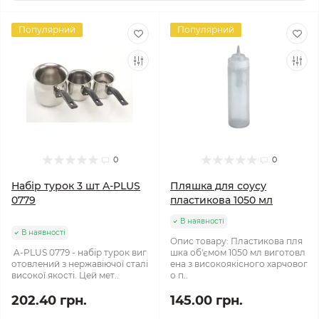
Популярний
Популярний
0
0
Набір турок 3 шт A-PLUS
Пляшка для соусу
0779
пластикова 1050 мл
В наявності
В наявності
Опис товару: Пластикова пля
A-PLUS 0779 - набір турок виг
шка об'ємом 1050 мл виготовл
отовлений з нержавіючої сталі
ена з високоякісного харчовог
високої якості. Цей мет..
о п..
202.40 грн.
145.00 грн.