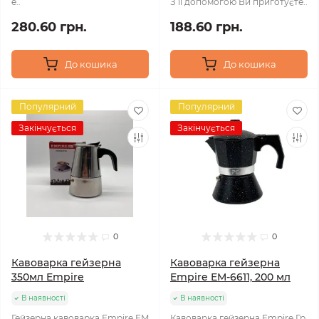
e..
З її допомогою Ви приготуєте..
280.60 грн.
188.60 грн.
До кошика
До кошика
Популярний
Популярний
Закінчується
Закінчується
0
0
Кавоварка гейзерна
Кавоварка гейзерна
350мл Empire
Empire EM-6611, 200 мл
В наявності
В наявності
Гейзерна кавоварка Empire EM
Кавоварка гейзерна Empire Гр