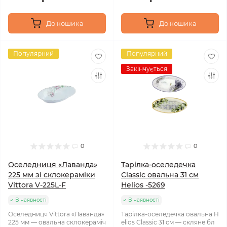
До кошика
До кошика
Популярний
Популярний
Закінчується
0
0
Оселедниця «Лаванда»
Тарілка-оселедечка
225 мм зі склокераміки
Classic овальна 31 см
Vittora V-225L-F
Helios -5269
В наявності
В наявності
Оселедниця Vittora «Лаванда»
Тарілка-оселедечка овальна H
225 мм — овальна склокераміч
elios Classic 31 см — скляне бл