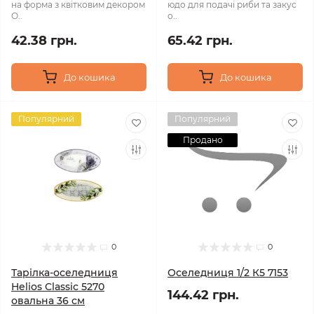
на форма з квітковим декором
юдо для подачі риби та закус
О..
о..
42.38 грн.
65.42 грн.
До кошика
До кошика
Популярний
Популярний
Продано
0
0
Тарілка-оселедниця
Оселедниця 1/2 К5 7153
Helios Classic 5270
144.42 грн.
овальна 36 см