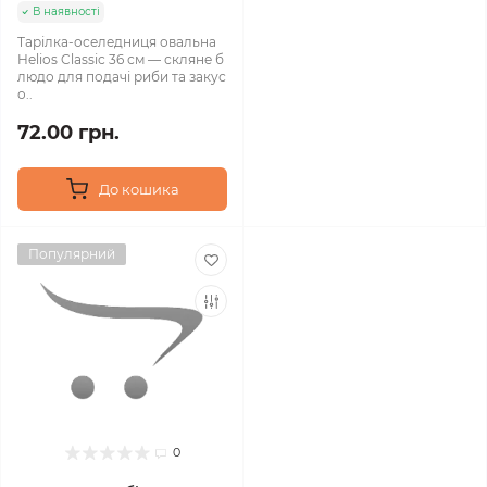
В наявності
Тарілка-оселедниця овальна
Helios Classic 36 см — скляне б
людо для подачі риби та закус
о..
72.00 грн.
До кошика
Популярний
0