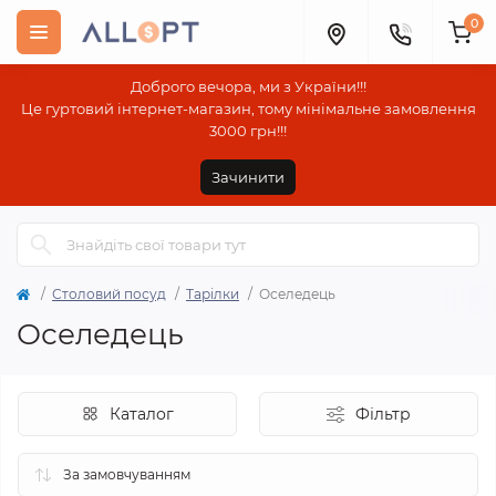
0
Доброго вечора, ми з України!!!
Це гуртовий інтернет-магазин, тому мінімальне замовлення
3000 грн!!!
Зачинити
Столовий посуд
Тарілки
Оселедець
Оселедець
Каталог
Фільтр