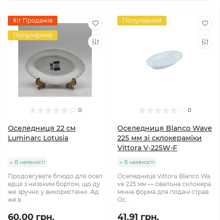
Хіт Продажів
Популярний
Популярний
0
0
Оселедниця 22 см
Оселедниця Blanco Wave
Luminarc Lotusia
225 мм зі склокераміки
Vittora V-225W-F
В наявності
В наявності
Продовгувате блюдо для осел
Оселедниця Vittora Blanco Wa
едця з низьким бортом, що ду
ve 225 мм — овальна склокера
же зручно у використанні. Ад
мічна форма для подачі страв
же в ..
Ос..
60.00 грн.
41.91 грн.