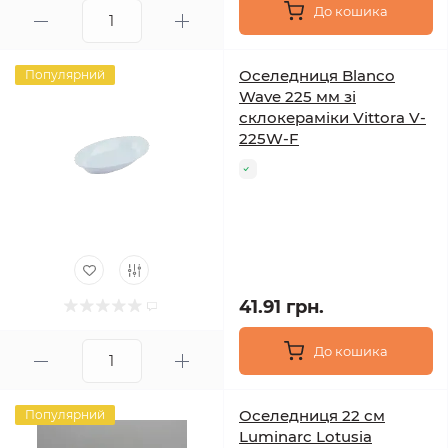
До кошика
Оселедниця Blanco
Популярний
Wave 225 мм зі
склокераміки Vittora V-
225W-F
41.91 грн.
До кошика
Оселедниця 22 см
Популярний
Luminarc Lotusia