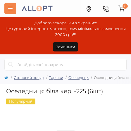
0
Доброго вечора, ми з України!!!
Це гуртовий інтернет-магазин, тому мінімальне замовлення
3000 грн!!!
Зачинити
Столовий посуд
Тарілки
Оселедець
Оселедниця біла кер
Оселедниця біла кер, -225 (6шт)
Популярний