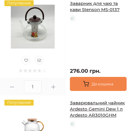
Заварник для чаю та
Популярний
кави Stenson MS-0137
276.00 грн.
До кошика
Заварювальний чайник
Популярний
Ardesto Gemini Dew 1 л
Ardesto AR3010GHM