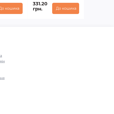
331.20
До кошика
грн.
До кошика
ка
мін
ння