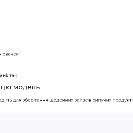
ьнювачем
ні:
так
 цю модель
одить для зберігання щоденних запасів сипучих продуктів