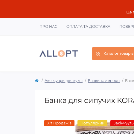
Це 
ПРО НАС
ОПЛАТА ТА ДОСТАВКА
ПОВЕР
Каталог товарів
Аксесуари для кухні
Банки та ємності
Банк
Банка для сипучих KORA
Хіт Продажів
Популярний
Закінчуєть