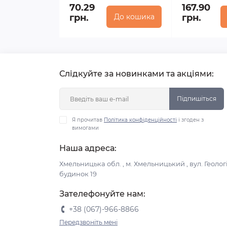
70.29
167.90
грн.
До кошика
грн.
Слідкуйте за новинками та акціями:
Підпишіться
Я прочитав
Політика конфіденційності
і згоден з
вимогами
Наша адреса:
Хмельницька обл. , м. Хмельницький , вул. Геологі
будинок 19
Зателефонуйте нам:
+38 (067)-966-8866
Передзвоніть мені