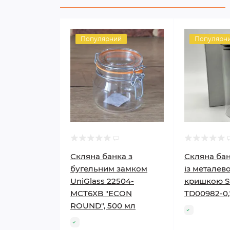
Популярний
Популярн
Скляна банка з
Скляна бан
бугельним замком
із металев
UniGlass 22504-
кришкою S
MCT6XB "ECON
TD00982-0,
ROUND", 500 мл