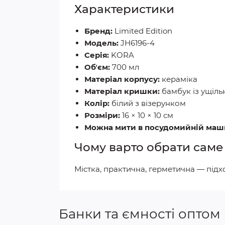
Характеристики
Бренд:
Limited Edition
Модель:
JH6196-4
Серія:
KORA
Обʼєм:
700 мл
Матеріал корпусу:
кераміка
Матеріал кришки:
бамбук із ущіл
Колір:
білий з візерунком
Розміри:
16 × 10 × 10 см
Можна мити в посудомийній маши
Чому варто обрати саме
Містка, практична, герметична — підх
Банки та ємності оптом