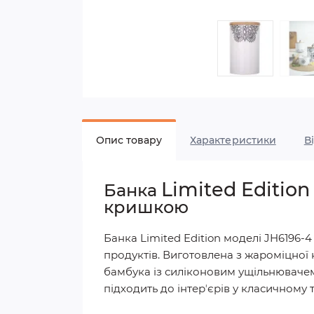
Опис товару
Характеристики
В
Limited Editio
Банка
кришкою
Банка Limited Edition моделі JH6196-
продуктів. Виготовлена з жароміцної
бамбука із силіконовим ущільнювачем
підходить до інтерʼєрів у класичному т