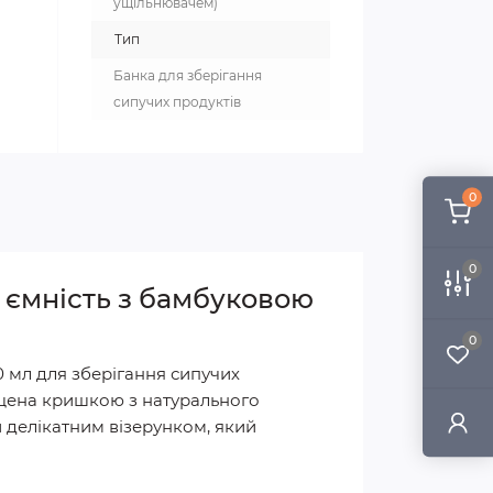
ущільнювачем)
Тип
Банка для зберігання
сипучих продуктів
0
0
 ємність з бамбуковою
0
0 мл для зберігання сипучих
нащена кришкою з натурального
 делікатним візерунком, який