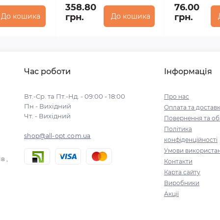
358.80
76.00
До кошика
грн.
До кошика
грн.
Час роботи
Інформація
Вт.-Ср. та Пт.-Нд. - 09:00 - 18:00
Про нас
Пн - Вихідний
Оплата та достав
Чт. - Вихідний
Повернення та об
Політика
shop@all-opt.com.ua
конфіденційності
Умови використа
в ,
Контакти
Карта сайту
Виробники
Акції