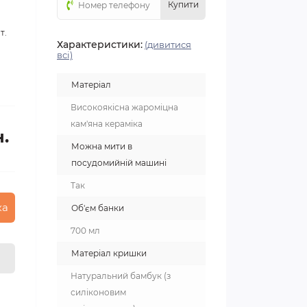
Купити
т.
Характеристики:
(дивитися
всі)
Матеріал
Високоякісна жароміцна
кам'яна кераміка
н.
Можна мити в
посудомийній машині
Так
ка
Об'єм банки
700 мл
Матеріал кришки
Натуральний бамбук (з
силіконовим