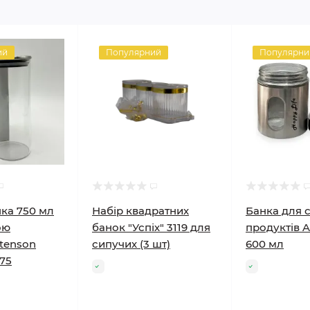
ий
Популярний
Популярни
ка 750 мл
Набір квадратних
Банка для 
ою
банок "Успіх" 3119 для
продуктів A-
tenson
сипучих (3 шт)
600 мл
75