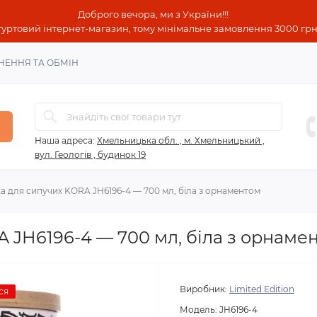
Доброго вечора, ми з України!!!
гуртовий інтернет-магазин, тому мінімальне замовлення 3000 грн!
НЕННЯ ТА ОБМІН
Наша адреса:
Хмельницька обл. , м. Хмельницький ,
вул. Геологів , будинок 19
а для сипучих KORA JH6196-4 — 700 мл, біла з орнаментом
 JH6196-4 — 700 мл, біла з орнаме
Виробник:
Limited Edition
ся
Модель:
JH6196-4