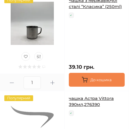
Чашка з нержавіючої
Популярний
сталі “Класика” (250ml)
39.10 грн.
До кошика
чашка Астра Vittora
Популярний
390мл,276390