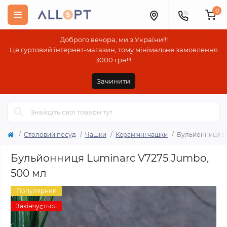
0
Доброго вечора, ми з України!!!
Це гуртовий інтернет-магазин, тому мінімальне замовлення
3000 грн!!!
Зачинити
Столовий посуд
Чашки
Керамічні чашки
Бульйонниця Lu
Бульйонниця Luminarc V7275 Jumbo,
500 мл
Популярний
Закінчується